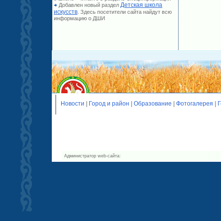
Детская школа
Добавлен новый раздел
искусств
. Здесь посетители сайта найдут всю
информацию о ДШИ
Новости
|
Город и район
|
Образование
|
Фотогалерея
|
Г
Администратор web-сайта: