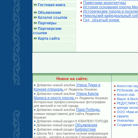
Памятники архитектуры
Гостевая книга
История основания города Ме
Исторические города и поселе
Объявления
Никольский кафедральный со
Каталог ссылок
Год , объятый огнем.
Партнёры
Партнерские
ссылки
Карта сайта
Новое на сайте:
Улица Тукая и
Добавлен новый альбом
Агентство не
Конная площадь
от Людмилы Кошман
POSmedia: р
Улица Карла
Добавлен новый альбом
Amoret club
Маркса и центр города
от Людмилы Кошман.
Mayer & Boch
Интересные профессиональные фотографии
РЕДУСЛИМ 
для жителей и гостей города
аренда-экска
Парк Победы
Добавлен новый альбом
,
ООО «Кам.и
снимки предоставила для сайта Людмила
zipparts
Кошман
Vsekashpo
Добавлен новый раздел К ЮБИЛЕЮ ГОРОДА
Объявления
Создание кни
Добавлен новый раздел
Библиотеки
Добавлен новый раздел
Школа №1 - выставлена полная информация
о школе - читайте в разделе Специнформация