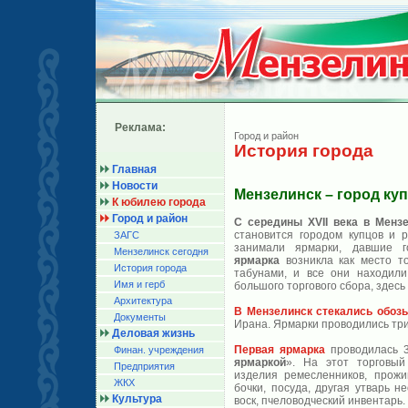
Реклама:
Город и район
История города
Главная
Новости
Мензелинск – город ку
К юбилею города
Город и район
С середины ХVII века в Мензе
становится городом купцов и 
ЗАГС
занимали ярмарки, давшие г
Мензелинск сегодня
ярмарка
возникла как место то
История города
табунами, и все они находили 
Имя и герб
большого торгового сбора, здесь
Архитектура
В Мензелинск стекались обоз
Документы
Ирана. Ярмарки проводились три
Деловая жизнь
Первая ярмарка
проводилась 3
Финан. учреждения
ярмаркой
». На этот торговый
Предприятия
изделия ремесленников, прожи
ЖКХ
бочки, посуда, другая утварь н
Культура
воск, пчеловодческий инвентарь.