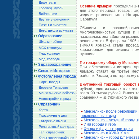
Драмтеатр
Осенние ярмарки
проходили 3-1
Краевед. музей
для этого периода товары: шку
Библиотеки
изделия ремесленников. На ярм
Сарапула.
Другие учреждения
Поэты и писатели
Обилием и разнообразие
Детс. школа искусств
многочисленностью купцов и 
Образование
называлась она «Зимней рождес
решением от 5 февраля 1905 г
Школы - обзор
зимняя ярмарка стала провод
МСХ техникум
характерным для зимних ярм
Пед. колледж
пушнина.
Мед. колледж
По товарному обороту Мензели
Здравоохранение
При обследовании истории яр
Связь и Интернет
ярмарку ставят на третье мес
районах России, а по торговому 
Фотогалерея города
Парк Победы
Внутренний торговый оборот 
Деревня Топасево
рублей, один из самых высоких 
всего 90 тысяч рублей. Вывоз т
Мензелинские пейзажи
сравнения – из Уфимского уезда
Новостройки города
Справочник
Карта
Мензелинск после революции, 
Праздничные дни
послевоенные годы
Мензелинск – уездный город. 
Татарские имена
Имя города и герб
Религиозный кал-дарь
Флора и фауна территории
Тел. справочник
Мензелинск в XVII-XIX в.в.
Мензелинск – город купечеств
Коды городов/райoнов