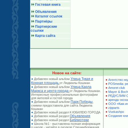
Гостевая книга
Объявления
Каталог ссылок
Партнёры
Партнерские
ссылки
Карта сайта
Новое на сайте:
Улица Тукая и
Добавлен новый альбом
Агентство не
Конная площадь
от Людмилы Кошман
POSmedia: р
Улица Карла
Добавлен новый альбом
Amoret club
Маркса и центр города
от Людмилы Кошман.
Mayer & Boch
Интересные профессиональные фотографии
РЕДУСЛИМ 
для жителей и гостей города
аренда-экска
Парк Победы
Добавлен новый альбом
,
ООО «Кам.и
снимки предоставила для сайта Людмила
zipparts
Кошман
Vsekashpo
Добавлен новый раздел К ЮБИЛЕЮ ГОРОДА
Объявления
Создание кни
Добавлен новый раздел
Библиотеки
Добавлен новый раздел
Школа №1 - выставлена полная информация
о школе - читайте в разделе Специнформация