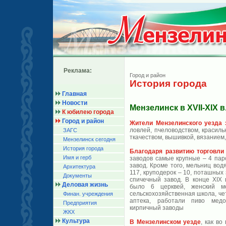
Реклама:
Город и район
История города
Главная
Новости
Мензелинск в XVII-XIX в
К юбилею города
Город и район
Жители Мензелинского уезда 
ловлей, пчеловодством, красил
ЗАГС
ткачеством, вышивкой, вязанием,
Мензелинск сегодня
История города
Благодаря развитию торговли
Имя и герб
заводов самые крупные – 4 пар
завод. Кроме того, мельниц вод
Архитектура
117, круподерок – 10, поташных 
Документы
спичечный завод. В конце ХIХ 
Деловая жизнь
было 6 церквей, женский м
сельскохозяйственная школа, че
Финан. учреждения
аптека, работали пиво медов
Предприятия
кирпичный заводы
ЖКХ
Культура
В Мензелинском уезде
, как во