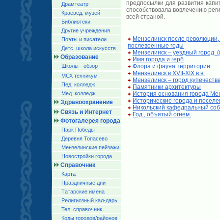
предпосылки для развития капи
Драмтеатр
способствовала вовлечению реги
Краевед. музей
всей страной.
Библиотеки
Другие учреждения
Мензелинск после революции, 
Поэты и писатели
послевоенные годы
Детс. школа искусств
Мензелинск – уездный город. 
Образование
Имя города и герб
Школы - обзор
Флора и фауна территории
Мензелинск в XVII-XIX в.в.
МСХ техникум
Мензелинск – город купечеств
Пед. колледж
Памятники архитектуры
Мед. колледж
История основания города Ме
Исторические города и поселе
Здравоохранение
Никольский кафедральный со
Связь и Интернет
Год , объятый огнем.
Фотогалерея города
Парк Победы
Деревня Топасево
Мензелинские пейзажи
Новостройки города
Справочник
Карта
Праздничные дни
Татарские имена
Религиозный кал-дарь
Тел. справочник
Коды городов/райoнов