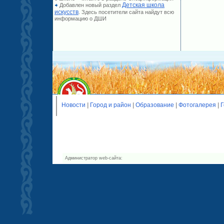
Детская школа
Добавлен новый раздел
искусств
. Здесь посетители сайта найдут всю
информацию о ДШИ
Новости
|
Город и район
|
Образование
|
Фотогалерея
|
Г
Администратор web-сайта: