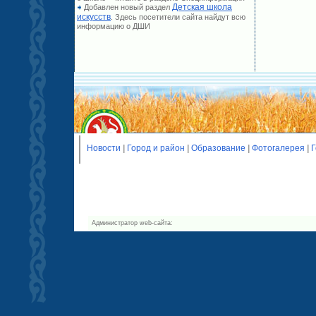
Детская школа
Добавлен новый раздел
искусств
. Здесь посетители сайта найдут всю
информацию о ДШИ
Новости
|
Город и район
|
Образование
|
Фотогалерея
|
Г
Администратор web-сайта: