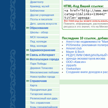
Драмтеатр
HTML-Код Вашей ссылки:
Краевед. музей
Библиотеки
Другие учреждения
Поэты и писатели
Этот html-код вы можете использовать 
Детс. школа искусств
Помните, информация, расположенн
ресурса и это значит, что на Менз
Образование
Школы - обзор
МСХ техникум
Последние 10 ссылок, добавл
Пед. колледж
Агентство недвижимости "Мая
POSmedia: рекламная полигр
Мед. колледж
Amoret club
Здравоохранение
Mayer & Boch
Связь и Интернет
РЕДУСЛИМ ОФИЦИАЛЬНЫЙ 
аренда-экскаваторов.москва
Фотогалерея города
ООО «Кам.ин»
Парк Победы
zipparts
Деревня Топасево
Vsekashpo
Создание книги доходов и ра
Мензелинские пейзажи
Новостройки города
Справочник
Карта
Праздничные дни
Татарские имена
Религиозный кал-дарь
Тел. справочник
Коды городов/райoнов