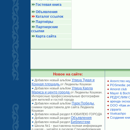
Гостевая книга
Объявления
Каталог ссылок
Партнёры
Партнерские
ссылки
Карта сайта
Новое на сайте:
Улица Тукая и
Добавлен новый альбом
Агентство не
Конная площадь
от Людмилы Кошман
POSmedia: р
Улица Карла
Добавлен новый альбом
Amoret club
Маркса и центр города
от Людмилы Кошман.
Mayer & Boch
Интересные профессиональные фотографии
РЕДУСЛИМ 
для жителей и гостей города
аренда-экска
Парк Победы
Добавлен новый альбом
,
ООО «Кам.и
снимки предоставила для сайта Людмила
zipparts
Кошман
Vsekashpo
Добавлен новый раздел К ЮБИЛЕЮ ГОРОДА
Объявления
Создание кни
Добавлен новый раздел
Библиотеки
Добавлен новый раздел
Школа №1 - выставлена полная информация
о школе - читайте в разделе Специнформация