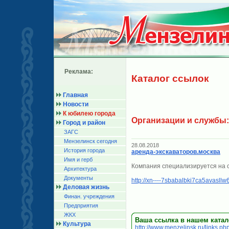
Реклама:
Каталог ссылок
Главная
Новости
К юбилею города
Организации и службы:
Город и район
ЗАГС
Мензелинск сегодня
28.08.2018
История города
аренда-экскаваторов.москва
Имя и герб
Компания специализируется на сд
Архитектура
Документы
http://xn----7sbabalbki7ca5avasllw
Деловая жизнь
Финан. учреждения
Предприятия
ЖКХ
Ваша ссылка в нашем катал
Культура
http://www.menzelinsk.ru/links.