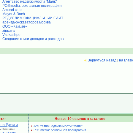
Агентство недвижимости "Маяк"
POSmedia: рекламная полиграфия
Amoret club
Mayer & Boch
РЕДУСЛИМ ОФИЦИАЛЬНЫЙ САЙТ
аренда-экскаваторов.москва
ООО «Кам.ин»
zipparts
Vsekashpo
Создание книги доходов и расходов
Вернуться назад
|
на глав
те:
Новые 10 ссылок в каталоге:
ца Тукая и
Агентство недвижимости "Маяк"
ы Кошман
POSmedia: рекламная полиграфия