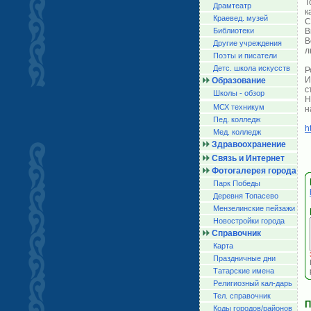
Т
Драмтеатр
к
Краевед. музей
С
Библиотеки
В
В
Другие учреждения
л
Поэты и писатели
Детс. школа искусств
Р
И
Образование
с
Школы - обзор
Н
МСХ техникум
н
Пед. колледж
h
Мед. колледж
Здравоохранение
Связь и Интернет
Фотогалерея города
Парк Победы
Деревня Топасево
Мензелинские пейзажи
Новостройки города
Справочник
Карта
Праздничные дни
Татарские имена
Религиозный кал-дарь
Тел. справочник
П
Коды городов/райoнов