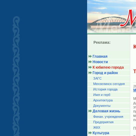
Реклама:
Главная
Новости
К юбилею города
Т
Город и район
ЗАГС
Мензелинск сегодня
2
История города
M
Имя и герб
M
Архитектура
д
Документы
э
Деловая жизнь
п
м
Финан. учреждения
п
Предприятия
ЖКХ
П
Культура