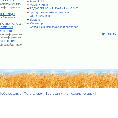
ица Карла
Amoret club
Людмилы Кошман.
Mayer & Boch
ые фотографии
РЕДУСЛИМ ОФИЦИАЛЬНЫЙ САЙТ
аренда-экскаваторов.москва
рк Победы
,
ООО «Кам.ин»
та Людмила
zipparts
Vsekashpo
 ЮБИЛЕЮ ГОРОДА
явления
Создание книги доходов и расходов
лиотеки
добавить
лная информация
 Специнформация
ская школа
сайта найдут всю
|
Образование
|
Фотогалерея
|
Гостевая книга
|
Каталог ссылок
|