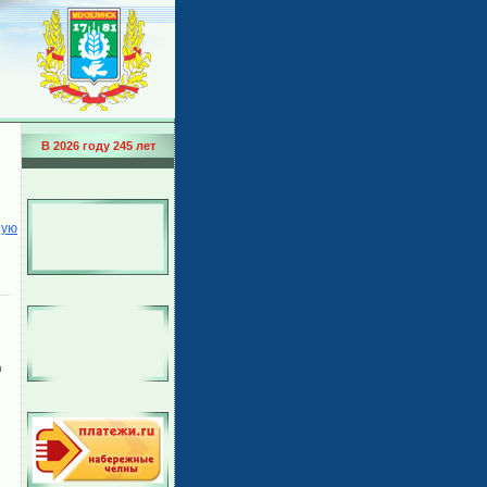
В 2026 году 245 лет
ную
о