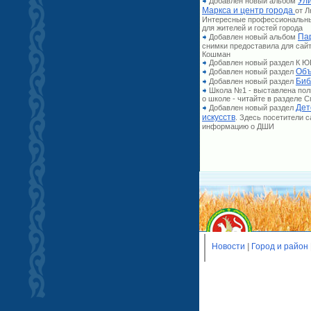
Ул
Добавлен новый альбом
Маркса и центр города
от 
Интересные профессиональн
для жителей и гостей города
Па
Добавлен новый альбом
снимки предоставила для сай
Кошман
Добавлен новый раздел К
Объ
Добавлен новый раздел
Биб
Добавлен новый раздел
Школа №1 - выставлена по
о школе - читайте в разделе
Дет
Добавлен новый раздел
искусств
. Здесь посетители 
информацию о ДШИ
Новости
|
Город и район