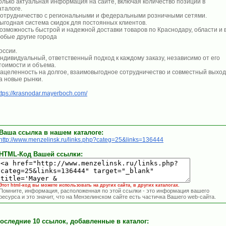
олько актуальная информация на сайте, включая количество позиций в
аталоге.
отрудничество с региональными и федеральными розничными сетями.
ыгодная система скидок для постоянных клиентов.
озможность быстрой и надежной доставки товаров по Краснодару, области и 
юбые другие города
оссии.
ндивидуальный, ответственный подход к каждому заказу, независимо от его
тоимости и объема.
ацеленность на долгое, взаимовыгодное сотрудничество и совместный выход
а новые рынки.
ttps://krasnodar.mayerboch.com/
Ваша ссылка в нашем каталоге:
http://www.menzelinsk.ru/links.php?categ=25&links=136444
HTML-Код Вашей ссылки:
Этот html-код вы можете использовать на других сайта, в других каталогах.
Помните, информация, расположенная по этой ссылки - это информация вашего
ресурса и это значит, что на Мензелинском сайте есть частичка Вашего web-сайта.
оследние 10 ссылок, добавленные в каталог: