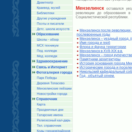
Драмтеатр
Мензелинск
Краевед. музей
оставался уез
революции до образования в 
Библиотеки
Социалистической республики.
Другие учреждения
Поэты и писатели
Детс. школа искусств
Мензелинск после революции, 
Образование
послевоенные годы
Мензелинск – уездный город. 
Школы - обзор
Имя города и герб
МСХ техникум
Флора и фауна территории
Пед. колледж
Мензелинск в XVII-XIX в.в.
Мензелинск – город купечеств
Мед. колледж
Памятники архитектуры
Здравоохранение
История основания города Ме
Связь и Интернет
Исторические города и поселе
Никольский кафедральный со
Фотогалерея города
Год , объятый огнем.
Парк Победы
Деревня Топасево
Мензелинские пейзажи
Новостройки города
Справочник
Карта
Праздничные дни
Татарские имена
Религиозный кал-дарь
Тел. справочник
Коды городов/райoнов