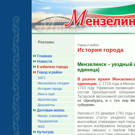
Реклама:
Город и район
История города
Главная
Новости
Мензелинск – уездный 
К юбилею города
единица)
Город и район
ЗАГС
В разное время Мензелинс
Мензелинск сегодня
единицам.
С 1719 года в Мензе
1743 году Уфимская провинция
История города
состав Оренбургской губерни
Имя и герб
Татарской автономной республи
Архитектура
от Оренбурга, и с тех пор М
губернии.
Документы
Деловая жизнь
Указом от 23 декабря 1781 года
Финан. учреждения
присвоен статус уездного го
Предприятия
высочайше утвержден герб город
которого изображена бегущая к
ЖКХ
куницы связано с гербом Уфи
Культура
находился в составе губернии д