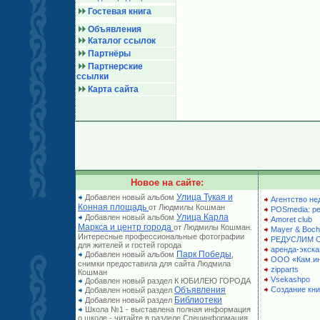
Гостевая книга
Объявления
Каталог ссылок
Партнёры
Партнерские
ссылки
Карта сайта
Новое на сайте:
Улица Тукая и
Добавлен новый альбом
Агентство не
Конная площадь
от Людмилы Кошман
POSmedia: р
Улица Карла
Добавлен новый альбом
Amoret club
Маркса и центр города
от Людмилы Кошман.
Mayer & Boch
Интересные профессиональные фотографии
РЕДУСЛИМ 
для жителей и гостей города
аренда-экска
Парк Победы
Добавлен новый альбом
,
ООО «Кам.и
снимки предоставила для сайта Людмила
zipparts
Кошман
Vsekashpo
Добавлен новый раздел К ЮБИЛЕЮ ГОРОДА
Объявления
Создание кни
Добавлен новый раздел
Библиотеки
Добавлен новый раздел
Школа №1 - выставлена полная информация
о школе - читайте в разделе Специнформация