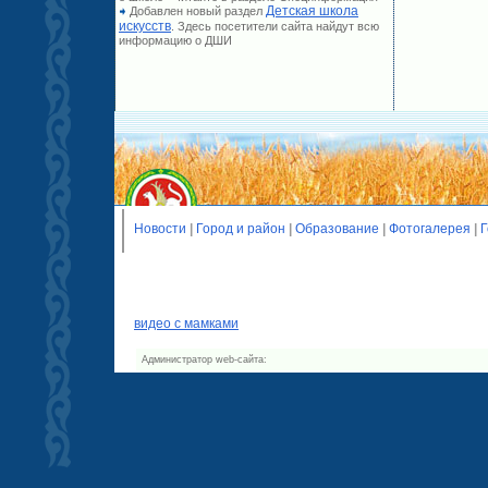
Детская школа
Добавлен новый раздел
искусств
. Здесь посетители сайта найдут всю
информацию о ДШИ
Новости
|
Город и район
|
Образование
|
Фотогалерея
|
Г
видео с мамками
Администратор web-сайта: