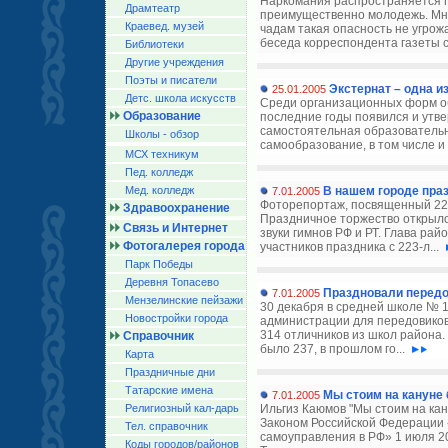
Наркомания распространяется п
Драмтеатр
преимущественно молодежь. Мно
Краевед. музей
чадам такая опасность не угрожа
беседа корреспондента газеты с
Библиотеки
Другие учреждения
Поэты и писатели
Экстернат – одна 
25.01.2005
Детс. школа искусств
Среди организационных форм о
Образование
последние годы появился и утве
самостоятельная образовательн
Школы - обзор
самообразование, в том числе и
МСХ техникум
Пед. колледж
Мед. колледж
В нашем городе пра
7.01.2005
Фоторепортаж, посвященный 223
Здравоохранение
Праздничное торжество открыло
Связь и Интернет
звуки гимнов РФ и РТ. Глава ра
Фотогалерея города
участников праздника с 223-л...
Парк Победы
Деревня Топасево
Праздновали передо
7.01.2005
Мензелинские пейзажи
30 декабря в средней школе № 
Новостройки города
администрации для передовиков
314 отличников из школ района. Ч
Справочник
было 237, в прошлом го...
Карта
Праздничные дни
Татарские имена
Мы стоим на кануне
7.01.2005
Религиозный кал-дарь
Ильгиз Каюмов "Мы стоим на кан
Законом Российской Федерации 
Тел. справочник
самоуправления в РФ» 1 июля 2
Коды городов/райoнов