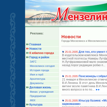
Реклама:
Новости
Города Мензелинск и Мензелинского
Главная
Новости
Для тех, кто умеет 
25.01.2005
К юбилею города
В издательском комплексе Мензе
Город и район
местной поэтессы Накиры Лутф
ЗАГС
Н.Лутфрахмановой мало знакомо
назад порог редакции робко п...
Мензелинск сегодня
История города
Имя и герб
Пенсионеры собрал
25.01.2005
Архитектура
21 января в Мензелинске отмеч
В.И.Ленина. В этот день Мензе
Документы
митинг возле памятника В.И.Лен
Деловая жизнь
много вопросо в по по...
Финан. учреждения
Предприятия
ЖКХ
Ильсур Хазиев: «Мо
25.01.2005
наркомании»
Культура