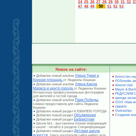
24
,
25
,
26
,
27
,
28
,
29
,
30
,
31
,
32
,
3
50
47
,
48
,
49
,
,
51
,
52
,
53
,
Новое на сайте:
Улица Тукая и
Добавлен новый альбом
Агентство не
Конная площадь
от Людмилы Кошман
POSmedia: р
Улица Карла
Добавлен новый альбом
Amoret club
Маркса и центр города
от Людмилы Кошман.
Mayer & Boch
Интересные профессиональные фотографии
РЕДУСЛИМ 
для жителей и гостей города
аренда-экска
Парк Победы
Добавлен новый альбом
,
ООО «Кам.и
снимки предоставила для сайта Людмила
zipparts
Кошман
Vsekashpo
Добавлен новый раздел К ЮБИЛЕЮ ГОРОДА
Объявления
Создание кни
Добавлен новый раздел
Библиотеки
Добавлен новый раздел
Школа №1 - выставлена полная информация
о школе - читайте в разделе Специнформация
Детская школа
Добавлен новый раздел
искусств
. Здесь посетители сайта найдут всю