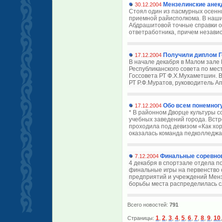
Мензелинские анек
30.12.2004
Стоял один из пасмурных осенни
приемной райисполкома. В наши
Абдрашитовой точные справки о
ответработника, причем независи
Получили диплом Г
17.12.2004
В начале декабря в Малом зале 
Республиканского совета по ме
Госсовета РТ Ф.Х.Мухаметшин. 
РТ Р.Ф.Муратов, руководитель Ап
Обо всем понемног
17.12.2004
* В районном Дворце культуры 
учебных заведений города. Вст
проходила под девизом «Как хо
оказалась команда педколледжа 
Финальные соревнов
7.12.2004
4 декабря в спортзале отдела п
финальные игры на первенство 
предприятий и учреждений Менз
борьбы места распределилась с
Всего новостей:
791
1
,
2
,
3
,
4
,
5
,
6
,
7
,
8
,
9
,
10
Страницы: