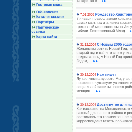
Татарстан «...
Гостевая книга
Объявления
Рождество Христово
7.01.2005
Каталог ссылок
7 января православные христиа
Партнёры
самых светлых и великих христи
греховный мир своего сына Иису
Партнерские
гибели. Божественный Млад...
ссылки
Карта сайта
С Новым 2005 годо
31.12.2004
Желаем встретить Новый Год, чт
старый год и всё, что с ним упл
надрывалось, А Новый Год принё
Годом, ...
Нам пишут
30.12.2004
Лучше, чем на курорте Мы, учас
постоянно чувствуем уважение и
социальной защиты нашего район
женщин-...
Достигнутое для на
30.12.2004
Как известно, на Мензелинском
важный для нашего района и ре
состоялось его торжественное о
корреспондент газеты побывала