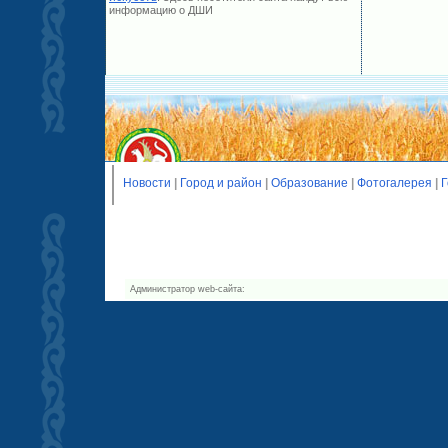
информацию о ДШИ
Новости
|
Город и район
|
Образование
|
Фотогалерея
|
Г
Администратор web-сайта: