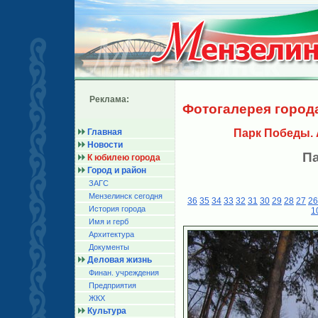
Реклама:
Фотогалерея город
Главная
Парк Победы.
Новости
П
К юбилею города
Город и район
ЗАГС
Мензелинск сегодня
36
35
34
33
32
31
30
29
28
27
26
История города
1
Имя и герб
Архитектура
Документы
Деловая жизнь
Финан. учреждения
Предприятия
ЖКХ
Культура