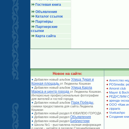
Гостевая книга
Объявления
Каталог ссылок
Партнёры
Партнерские
ссылки
Карта сайта
Новое на сайте:
Улица Тукая и
Добавлен новый альбом
Агентство не
Конная площадь
от Людмилы Кошман
POSmedia: р
Улица Карла
Добавлен новый альбом
Amoret club
Маркса и центр города
от Людмилы Кошман.
Mayer & Boch
Интересные профессиональные фотографии
РЕДУСЛИМ 
для жителей и гостей города
аренда-экска
Парк Победы
Добавлен новый альбом
,
ООО «Кам.и
снимки предоставила для сайта Людмила
zipparts
Кошман
Vsekashpo
Добавлен новый раздел К ЮБИЛЕЮ ГОРОДА
Объявления
Создание кни
Добавлен новый раздел
Библиотеки
Добавлен новый раздел
Школа №1 - выставлена полная информация
о школе - читайте в разделе Специнформация