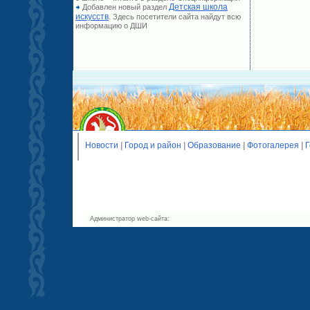
Детская школа
Добавлен новый раздел
искусств
. Здесь посетители сайта найдут всю
информацию о ДШИ
Новости
|
Город и район
|
Образование
|
Фотогалерея
|
Г
Администратор web-сайта: