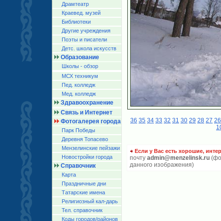
Драмтеатр
Краевед. музей
Библиотеки
Другие учреждения
Поэты и писатели
Детс. школа искусств
Образование
Школы - обзор
МСХ техникум
Пед. колледж
Мед. колледж
Здравоохранение
Связь и Интернет
36
35
34
33
32
31
30
29
28
27
26
Фотогалерея города
1
Парк Победы
Деревня Топасево
Мензелинские пейзажи
Если у Вас есть хорошие, инте
Новостройки города
почту
admin@menzelinsk.ru
(фо
данного изображения)
Справочник
Карта
Праздничные дни
Татарские имена
Религиозный кал-дарь
Тел. справочник
Коды городов/райoнов