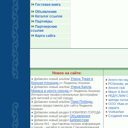
Гостевая книга
Объявления
Каталог ссылок
Партнёры
Партнерские
ссылки
Карта сайта
Новое на сайте:
Улица Тукая и
Добавлен новый альбом
Агентство не
Конная площадь
от Людмилы Кошман
POSmedia: р
Улица Карла
Добавлен новый альбом
Amoret club
Маркса и центр города
от Людмилы Кошман.
Mayer & Boch
Интересные профессиональные фотографии
РЕДУСЛИМ 
для жителей и гостей города
аренда-экска
Парк Победы
Добавлен новый альбом
,
ООО «Кам.и
снимки предоставила для сайта Людмила
zipparts
Кошман
Vsekashpo
Добавлен новый раздел К ЮБИЛЕЮ ГОРОДА
Объявления
Создание кни
Добавлен новый раздел
Библиотеки
Добавлен новый раздел
Школа №1 - выставлена полная информация
о школе - читайте в разделе Специнформация