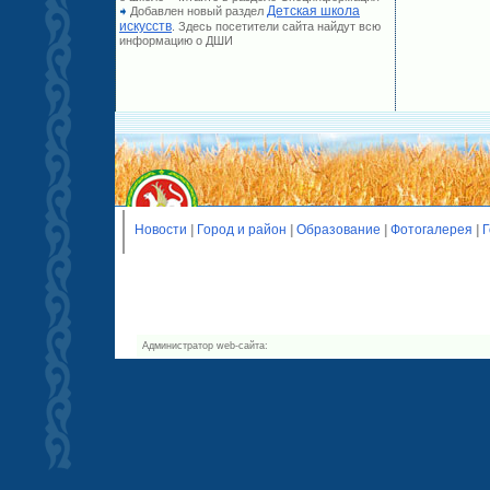
Детская школа
Добавлен новый раздел
искусств
. Здесь посетители сайта найдут всю
информацию о ДШИ
Новости
|
Город и район
|
Образование
|
Фотогалерея
|
Г
Администратор web-сайта: