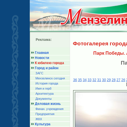
Реклама:
Фотогалерея город
Главная
Парк Победы.
Новости
П
К юбилею города
Город и район
ЗАГС
Мензелинск сегодня
36
35
34
33
32
31
30
29
28
27
26
История города
Имя и герб
Архитектура
Документы
Деловая жизнь
Финан. учреждения
Предприятия
ЖКХ
Культура