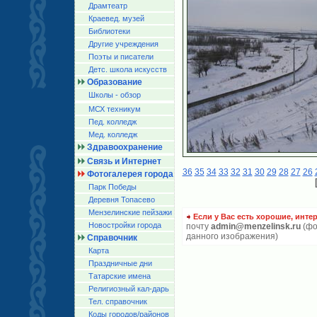
Драмтеатр
Краевед. музей
Библиотеки
Другие учреждения
Поэты и писатели
Детс. школа искусств
Образование
Школы - обзор
МСХ техникум
Пед. колледж
Мед. колледж
Здравоохранение
Связь и Интернет
36
35
34
33
32
31
30
29
28
27
26
Фотогалерея города
Парк Победы
Деревня Топасево
Мензелинские пейзажи
Если у Вас есть хорошие, инте
Новостройки города
почту
admin@menzelinsk.ru
(фо
данного изображения)
Справочник
Карта
Праздничные дни
Татарские имена
Религиозный кал-дарь
Тел. справочник
Коды городов/райoнов