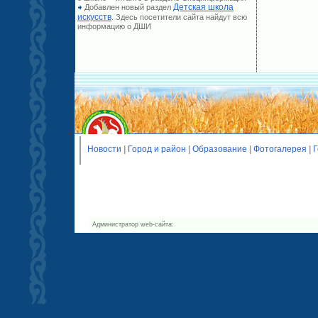
Детская школа
Добавлен новый раздел
искусств
. Здесь посетители сайта найдут всю
информацию о ДШИ
Новости
|
Город и район
|
Образование
|
Фотогалерея
|
Г
Администратор web-сайта: