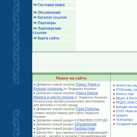
Гостевая книга
Объявления
Каталог ссылок
Партнёры
Партнерские
ссылки
Карта сайта
Новое на сайте:
Улица Тукая и
Добавлен новый альбом
Агентство не
Конная площадь
от Людмилы Кошман
POSmedia: р
Улица Карла
Добавлен новый альбом
Amoret club
Маркса и центр города
от Людмилы Кошман.
Mayer & Boch
Интересные профессиональные фотографии
РЕДУСЛИМ 
для жителей и гостей города
аренда-экска
Парк Победы
Добавлен новый альбом
,
ООО «Кам.и
снимки предоставила для сайта Людмила
zipparts
Кошман
Vsekashpo
Добавлен новый раздел К ЮБИЛЕЮ ГОРОДА
Объявления
Создание кни
Добавлен новый раздел
Библиотеки
Добавлен новый раздел
Школа №1 - выставлена полная информация
о школе - читайте в разделе Специнформация