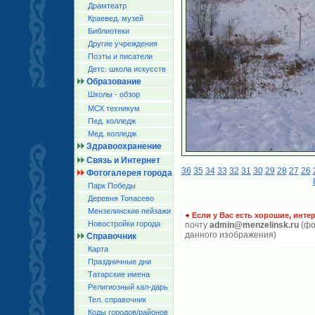
Драмтеатр
Краевед. музей
Библиотеки
Другие учреждения
Поэты и писатели
Детс. школа искусств
Образование
Школы - обзор
МСХ техникум
Пед. колледж
Мед. колледж
Здравоохранение
Связь и Интернет
36
35
34
33
32
31
30
29
28
27
26
Фотогалерея города
Парк Победы
Деревня Топасево
Мензелинские пейзажи
Если у Вас есть хорошие, инте
Новостройки города
почту
admin@menzelinsk.ru
(фо
данного изображения)
Справочник
Карта
Праздничные дни
Татарские имена
Религиозный кал-дарь
Тел. справочник
Коды городов/райoнов