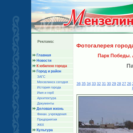
Реклама:
Фотогалерея город
Главная
Парк Победы.
Новости
П
К юбилею города
Город и район
ЗАГС
Мензелинск сегодня
36
35
34
33
32
31
30
29
28
27
26
История города
Имя и герб
Архитектура
Документы
Деловая жизнь
Финан. учреждения
Предприятия
ЖКХ
Культура