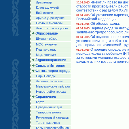
Имеют ли право на дос
Драмтеатр
30.04.2015
старости производители работ 
Краевед. музей
соответствии с разделом XXVII
Библиотеки
Об уточнении адресов
01.04.2015
Другие учреждения
Россиийской Федерации
Поэты и писатели
Об объеме ухода.
01.04.2015
Период ухода за нетру
Детс. школа искусств
01.04.2015
заявлению трудоспособного ли
Образование
Об осуществлении ком
01.04.2015
Школы - обзор
ухаживающим лицом работы в с
МСХ техникум
договорами, оплачиваемой труд
О порядке определяет
Пед. колледж
01.04.2015
периода ухода за ребенком (НПi
Мед. колледж
за которыми женщина осуществ
Здравоохранение
каждым из них возраста полуто
Связь и Интернет
Фотогалерея города
Парк Победы
Деревня Топасево
Мензелинские пейзажи
Новостройки города
Справочник
Карта
Праздничные дни
Татарские имена
Религиозный кал-дарь
Тел. справочник
Коды городов/райoнов