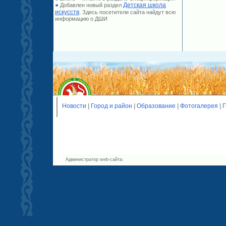
Детская школа
Добавлен новый раздел
искусств
. Здесь посетители сайта найдут всю
информацию о ДШИ
Новости
|
Город и район
|
Образование
|
Фотогалерея
|
Г
Администратор web-сайта: