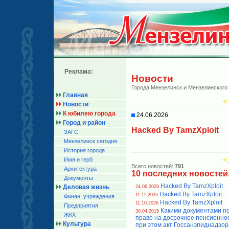
Реклама:
Новости
Города Мензелинск и Мензелинского
Главная
Новости
К юбилею города
24.06.2026
Город и район
Hacked By TamzXploit
ЗАГС
Мензелинск сегодня
История города
Имя и герб
Всего новостей:
791
Архитектура
10 последних новостей
Документы
Hacked By TamzXploit
Деловая жизнь
24.06.2026
Hacked By TamzXploit
11.11.2026
Финан. учреждения
Hacked By TamzXploit
11.10.2026
Предприятия
Какими документами п
30.04.2015
ЖКХ
право на досрочное пенсионно
Культура
при этом акт Госсанэпиднадзор