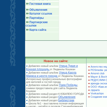
Гостевая книга
Объявления
Каталог ссылок
Партнёры
Партнерские
ссылки
Карта сайта
Новое на сайте:
Улица Тукая и
Добавлен новый альбом
Агентство не
Конная площадь
от Людмилы Кошман
POSmedia: р
Улица Карла
Добавлен новый альбом
Amoret club
Маркса и центр города
от Людмилы Кошман.
Mayer & Boch
Интересные профессиональные фотографии
РЕДУСЛИМ 
для жителей и гостей города
аренда-экска
Парк Победы
Добавлен новый альбом
,
ООО «Кам.и
снимки предоставила для сайта Людмила
zipparts
Кошман
Vsekashpo
Добавлен новый раздел К ЮБИЛЕЮ ГОРОДА
Объявления
Создание кни
Добавлен новый раздел
Библиотеки
Добавлен новый раздел
Школа №1 - выставлена полная информация
о школе - читайте в разделе Специнформация