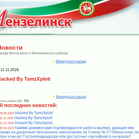
Новости
орода Мензелинск и Мензелинского района
Вернуться назад
11.11.2026
acked By TamzXploit
Вернуться назад
сего новостей:
791
0 последних новостей:
Hacked By TamzXploit
24.06.2026
Hacked By TamzXploit
11.11.2026
Hacked By TamzXploit
11.10.2026
Какими документами подтверждается работа маляра, дающая ему
30.04.2015
право на досрочное пенсионное обеспечение по Списку № 2? Обязателен ли
при этом акт Госсанэпиднадзора или достаточно сертификата на краски?