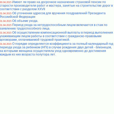
Имеют ли право на досрочное назначение страховой пенсии по
30.04.2015
старости производители работ и мастера, занятые на строительстве дорог в
соответствии с разделом XXVII
Об уточнении адресов для вручения поздравлений Президента
01.04.2015
Россиийской Федерации
Об объеме ухода.
01.04.2015
Период ухода за нетрудоспособным лицом включается в стаж по
01.04.2015
заявлению трудоспособного лица.
Об осуществлении компенсационной выплаты в период выполнения
01.04.2015
ухаживающим лицом работы в соответствии с гражданско-правовыми
договорами, оплачиваемой трудовой практикой.
О порядке определяется коэффициента за полный календарный год
01.04.2015
периода ухода за ребенком (НПi) в случае рождения двух детей - близнецов,
за которыми женщина осуществляла уход одновременно до достижения
каждым из них возраста полутора лет.