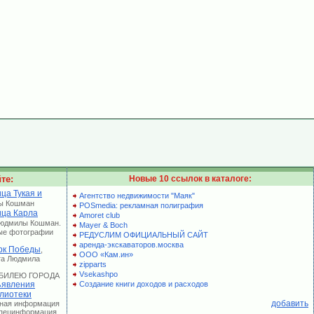
те:
Новые 10 ссылок в каталоге:
ца Тукая и
Агентство недвижимости "Маяк"
ы Кошман
POSmedia: рекламная полиграфия
ица Карла
Amoret club
Людмилы Кошман.
Mayer & Boch
ые фотографии
РЕДУСЛИМ ОФИЦИАЛЬНЫЙ САЙТ
аренда-экскаваторов.москва
рк Победы
,
ООО «Кам.ин»
та Людмила
zipparts
Vsekashpo
 ЮБИЛЕЮ ГОРОДА
явления
Создание книги доходов и расходов
лиотеки
добавить
лная информация
 Специнформация