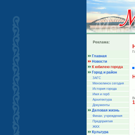
Реклама:
Г
Главная
Новости
К юбилею города
Город и район
H
ЗАГС
Мензелинск сегодня
История города
Имя и герб
В
Архитектура
1
Документы
Деловая жизнь
Финан. учреждения
Предприятия
ЖКХ
Культура