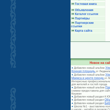
Гостевая книга
Объявления
Каталог ссылок
Партнёры
Партнерские
ссылки
Карта сайта
Новое на сай
Ули
Добавлен новый альбом
Конная площадь
от Людмил
Ул
Добавлен новый альбом
Маркса и центр города
от 
Интересные профессиональн
для жителей и гостей города
Па
Добавлен новый альбом
снимки предоставила для сай
Кошман
Добавлен новый раздел К
Объ
Добавлен новый раздел
Биб
Добавлен новый раздел
Школа №1 - выставлена по
о школе - читайте в разделе