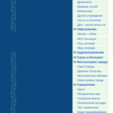
Драмтеатр
Краевед. музей
Библиотеки
Другие учреждения
Поэты и писатели
Детс. школа искусств
Образование
Школы - обзор
МСХ техникум
Пед. колледж
Мед. колледж
Здравоохранение
Связь и Интернет
Фотогалерея города
Парк Победы
Деревня Топасево
Мензелинские пейзажи
Новостройки города
Справочник
Карта
Праздничные дни
Татарские имена
Религиозный кал-дарь
Тел. справочник
Коды городов/райoнов