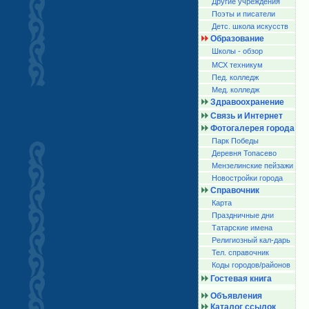
Другие учреждения
Поэты и писатели
Детс. школа искусств
Образование
Школы - обзор
МСХ техникум
Пед. колледж
Мед. колледж
Здравоохранение
Связь и Интернет
Фотогалерея города
Парк Победы
Деревня Топасево
Мензелинские пейзажи
Новостройки города
Справочник
Карта
Праздничные дни
Татарские имена
Религиозный кал-дарь
Тел. справочник
Коды городов/райoнов
Гостевая книга
Объявления
Каталог ссылок