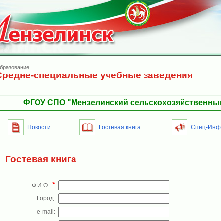
бразование
Средне-специальные учебные заведения
ФГОУ СПО "Мензелинский сельскохозяйственны
Новости
Гостевая книга
Спец-Инф
Гостевая книга
*
Ф.И.О.:
Город:
e-mail: