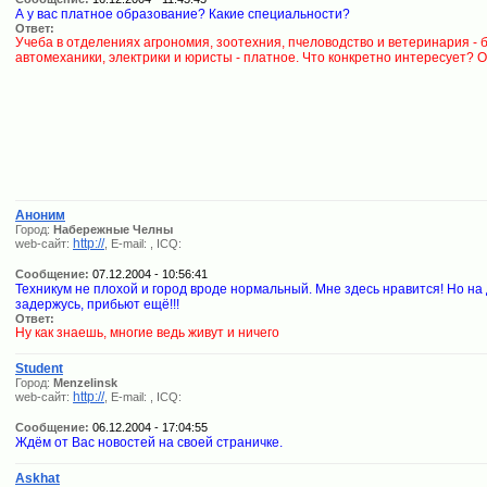
А у вас платное образование? Какие специальности?
Ответ:
Учеба в отделениях агрономия, зоотехния, пчеловодство и ветеринария - б
автомеханики, электрики и юристы - платное. Что конкретно интересует? 
Аноним
Город:
Набережные Челны
http://
web-сайт:
, E-mail:
, ICQ:
Сообщение:
07.12.2004 - 10:56:41
Техникум не плохой и город вроде нормальный. Мне здесь нравится! Но на 
задержусь, прибьют ещё!!!
Ответ:
Ну как знаешь, многие ведь живут и ничего
Student
Город:
Menzelinsk
http://
web-сайт:
, E-mail:
, ICQ:
Сообщение:
06.12.2004 - 17:04:55
Ждём от Вас новостей на своей страничке.
Askhat