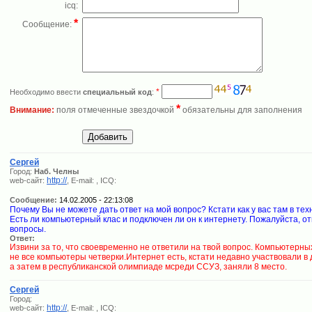
icq:
*
Сообщение:
*
Необходимо ввести
специальный код
:
*
Внимание:
поля отмеченные звездочкой
обязательны для заполнения
Сергей
Город:
Наб. Челны
http://
web-сайт:
, E-mail:
, ICQ:
Сообщение:
14.02.2005 - 22:13:08
Почему Вы не можете дать ответ на мой вопрос? Кстати как у вас там в те
Есть ли компьютерный клас и подключен ли он к интернету. Пожалуйста, от
вопросы.
Ответ:
Извини за то, что своевременно не ответили на твой вопрос. Компьютерных
не все компьютеры четверки.Интернет есть, кстати недавно участвовали в
а затем в республиканской олимпиаде мсреди ССУЗ, заняли 8 место.
Сергей
Город:
http://
web-сайт:
, E-mail:
, ICQ: