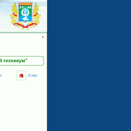
й техникум"
о
О нас