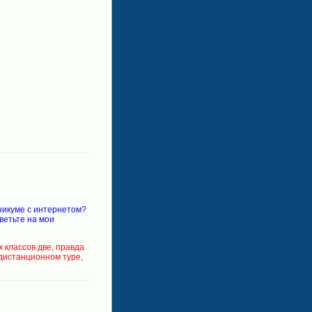
хникуме с интернетом?
ветьте на мои
 классов две, правда
 дистанционном туре,