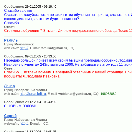
Сообщение:
29.01.2005 - 09:19:40
Спасибо за ответ.
Скажите пожалуйста, сколько стоит в год обучения на юриста, сколько лет. 
вашего диплома, и что там будет написано?
Спасибо.
Ответ:
Стоимость обучения 7-8 тысяч. Диплом государственного образца.После 11 
Рамиль
Город:
Мензелинск
http://
web-сайт:
, E-mail:
ramilkaf@mail.ru
, ICQ:
Сообщение:
09.01.2005 - 20:33:06
Передаю большой привет всем своим бывшим преподам особенно Людми
Ивановне,студентам 243гр.выпуска 2000. Не забывайте в этом году 11 июня 
Ответ:
Спасибо. О встрече помним. Передавай остальным о нашей странице. При
пообщаться. Людмила Ивановна.
Ленар
Город:
Набережные Челны
http://lenar.leli.ru
web-сайт:
, E-mail:
weblenar@yandex.ru
, ICQ:
198962082
Сообщение:
29.12.2004 - 08:43:02
С НОВЫМ ГОДОМ!
Сергей
Город:
Набережные Челны
http://
web-сайт:
, E-mail:
, ICQ:
Сообщение:
16.12.2004 - 11:45:45