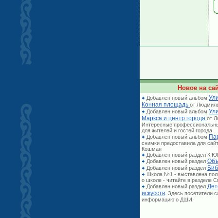
Новое на сай
Ули
Добавлен новый альбом
Конная площадь
от Людмил
Ул
Добавлен новый альбом
Маркса и центр города
от 
Интересные профессиональн
для жителей и гостей города
Па
Добавлен новый альбом
снимки предоставила для сай
Кошман
Добавлен новый раздел К
Объ
Добавлен новый раздел
Биб
Добавлен новый раздел
Школа №1 - выставлена по
о школе - читайте в разделе
Дет
Добавлен новый раздел
искусств
. Здесь посетители 
информацию о ДШИ