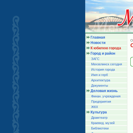
Главная
О
Новости
К юбилею города
Город и район
ЗАГС
Мензелинск сегодня
История города
Имя и герб
Архитектура
Документы
Деловая жизнь
Финан. учреждения
Предприятия
ЖКХ
Культура
Драмтеатр
Краевед. музей
Библиотеки