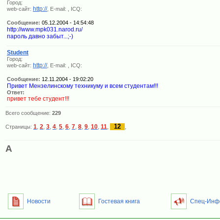
Город:
http://
web-сайт:
, E-mail:
, ICQ:
Сообщение:
05.12.2004 - 14:54:48
http://www.mpk031.narod.ru/
пароль давно забыт...;-)
Student
Город:
http://
web-сайт:
, E-mail:
, ICQ:
Сообщение:
12.11.2004 - 19:02:20
Привет Мензелинскому техникуму и всем студентам!!!
Ответ:
привет тебе студент!!!
Всего сообщение:
229
12
1
,
2
,
3
,
4
,
5
,
6
,
7
,
8
,
9
,
10
,
11
,
,
Страницы:
A
Новости
Гостевая книга
Спец-Инф