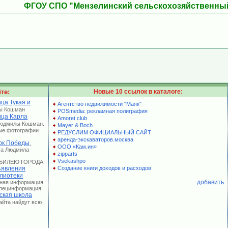
ФГОУ СПО "Мензелинский сельскохозяйственны
те:
Новые 10 ссылок в каталоге:
ца Тукая и
Агентство недвижимости "Маяк"
ы Кошман
POSmedia: рекламная полиграфия
ица Карла
Amoret club
Людмилы Кошман.
Mayer & Boch
ые фотографии
РЕДУСЛИМ ОФИЦИАЛЬНЫЙ САЙТ
аренда-экскаваторов.москва
рк Победы
,
ООО «Кам.ин»
та Людмила
zipparts
Vsekashpo
 ЮБИЛЕЮ ГОРОДА
явления
Создание книги доходов и расходов
лиотеки
добавить
лная информация
 Специнформация
ская школа
сайта найдут всю