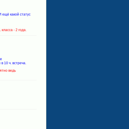
И ещё какой статус
класса - 2 года.
ле
в 10 ч. встреча.
ятно ведь