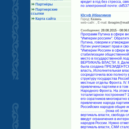
кредит в год без стресса, с
Партнёры
по электронной почте: ckf5
Партнерские
ссылки
Юсуф Ибрагимов
Карта сайта
Город:
Казань
web-сайт:
, E-mail:
ibragim@mail
Сообщение:
28.08.2015 - 08:06:
Программ Путина в сфере вн
"Империи россиян". Обратите
Путина, говорим и утверждае
Путин уничтожает прав и сво
"Империи Россиян в сфере вн
стабилизации общественной 
место в государственной ло
ВЕРТИКАЛЬ ВЛАСТИ. II. Дале
была создана ПРЕЗИДЕНТСК
власть, Исполнительная влас
сосредоточила всю полноту 
структуру государства Росси
местные отделы Фронта. IV.
привлечены партиям и в том 
Народного Фронта. На этом м
тоталитарное построение? 1
его соратников многократно 
привлечение народа партиям
Российских народов общие и
………………….(пока об этом не 
вертикаль власти, свобода сл
введут ограничения в интерн
народов России. Нужно отме
вертикаль власти, СМИ стал