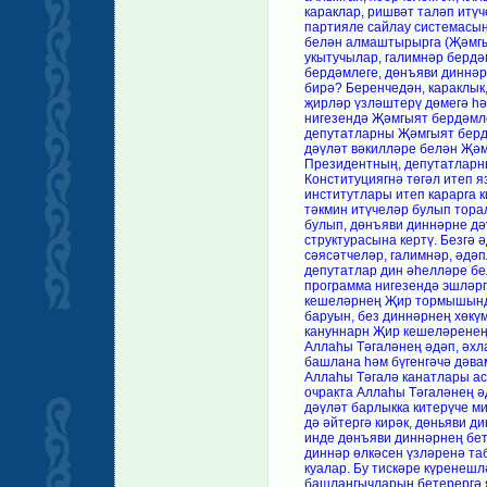
караклар, ришвәт таләп итүч
партияле сайлау системасын
белән алмаштырырга (Җәмгы
укытучылар, галимнәр бердә
бердәмлеге, дөнъяви диннәр
бирә? Беренчедән, караклык,
җирләр үзләштерү дөмегә һә
нигезендә Җәмгыят бердәмле
депутатларны Җәмгыят бердә
дәүләт вәкилләре белән Җә
Президентның, депутатларн
Конституциягнә төгәл итеп 
институтлары итеп карарга к
тәкмин итүчеләр булып тора
булып, дөнъяви диннәрне дә
структурасына кертү. Безгә 
сәясәтчеләр, галимнәр, әдәп
депутатлар дин әһелләре бе
программа нигезендә эшләрг
кешеләрнең Җир тормышында
баруын, без диннәрнең хөкү
кануннарн Җир кешеләренең
Аллаһы Тәгаләнең әдәп, әхл
башлана һәм бүгенгәчә дәва
Аллаһы Тәгалә канатлары ас
очракта Аллаһы Тәгаләнең ә
дәүләт барлыкка китерүче м
дә әйтергә кирәк, дөньяви 
инде дөнъяви диннәрнең бет
диннәр өлкәсен үзләренә та
куалар. Бу тискәре күренеш
башлангычларын бетерергә 