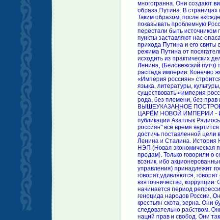
многогранна. Они создают ви
образа Путина. В страницах г
Таким образом, после вхожде
показывать проблемную Росс
перестали быть источником пра
пункты заставляют нас опаса
прихода Путина и его свиты 
режима Путина от посягатель
исходить из практических де
Ленина, (Беловежский путч) 
распада империи. Конечно же
«Империя россиян» строится
языка, литературы, культуры
существовать «империя росс
рода, без племени, без прав 
ВЫШЕУКАЗАННОЕ ПОСТРОЕ
ЦАРЁМ НОВОЙ ИМПЕРИИ - И
публикации Азатлык Радиосы
россиян" всё время вертится
достичь поставленной цели 
Ленина и Сталина. История 
НЭП (Новая экономическая п
продам). Только говорили о 
возник, ибо акционерованные
управления) принадлежит гос
говорят,удивляются, говорят
взяточничество, коррупции. 
начинается период репрессий
геноцида народов России. Он
крестьян скота, зерна. Они б
следовательно рабством. Он
наций прав и свобод. Они та