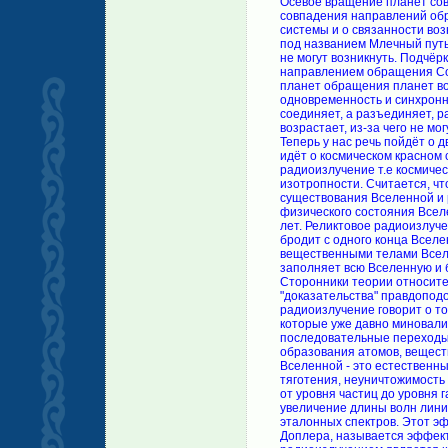
Осевое вращение планет сов
совпадения направлений об
системы и о связанности во
под названием Млечный путь
не могут возникнуть. Подчё
направлением обращения Сол
планет обращения планет вок
одновременность и синхронно
соединяет, а разъединяет, р
возрастает, из-за чего не м
Теперь у нас речь пойдёт о 
идёт о космическом красном
радиоизлучение т.е космиче
изотропности. Считается, чт
существования Вселенной и 
физического состояния Все
лет. Реликтовое радиоизлуче
бродит с одного конца Вселе
вещественными телами Всел
заполняет всю Вселенную и бе
Сторонники теории относите
"доказательства" правдопод
радиоизлучение говорит о т
которые уже давно миновали
последовательные переходы 
образования атомов, веществ
Вселенной - это естественны
тяготения, неуничтожимость
от уровня частиц до уровня 
увеличение длины волн лини
эталонных спектров. Этот э
Доплера, называется эффект