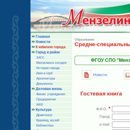
Главная
Образование
Новости
Средне-специальны
К юбилею города
Город и район
ЗАГС
ФГОУ СПО "Менз
Мензелинск сегодня
История города
Имя и герб
Новости
Архитектура
Документы
Деловая жизнь
Гостевая книга
Финан. учреждения
Предприятия
ЖКХ
*
Ф.И.О.:
Культура
Драмтеатр
Город:
Краевед. музей
e-mail:
Библиотеки