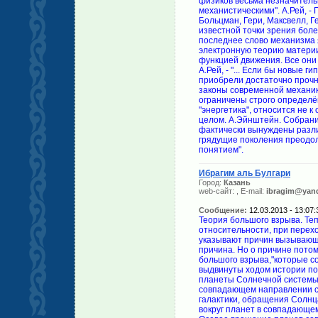
физиков весьма незначитель
механистическими". А.Рей, - П
Больцман, Гери, Максвелл, Г
известной точки зрения бол
последнее слово механизма 
электронную теорию материи
функцией движения. Все они
А.Рей, - "... Если бы новые
приобрели достаточно прочн
законы современной механик
ограничены строго определё
"энергетика", относится не к
целом. А.Эйнштейн. Собрание
фактически вынуждены различ
грядущие поколения преодол
понятием".
Ибрагим аль Булгари
Город:
Казань
web-сайт:
, E-mail:
ibragim@yand
Сообщение:
12.03.2013 - 13:07:
Теория большого взрыва. Те
относительности, при перехо
указывают причин вызывающих
причина. Но о причине пото
большого взрыва,"которые с
выдвинуты ходом истории по
планеты Солнечной системы 
совпадающем направлении с
галактики, обращения Солнц
вокруг планет в совпадающе