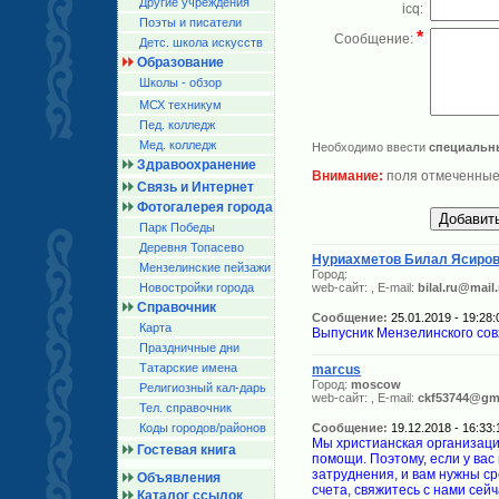
Другие учреждения
icq:
Поэты и писатели
*
Сообщение:
Детс. школа искусств
Образование
Школы - обзор
МСХ техникум
Пед. колледж
Мед. колледж
Необходимо ввести
специальн
Здравоохранение
Внимание:
поля отмеченные
Связь и Интернет
Фотогалерея города
Парк Победы
Деревня Топасево
Нуриахметов Билал Ясиро
Мензелинские пейзажи
Город:
Новостройки города
web-сайт:
, E-mail:
bilal.ru@mail.
Справочник
Сообщение:
25.01.2019 - 19:28:
Карта
Выпусник Мензелинского совх
Праздничные дни
Татарские имена
marcus
Город:
moscow
Религиозный кал-дарь
web-сайт:
, E-mail:
ckf53744@gm
Тел. справочник
Коды городов/райoнов
Сообщение:
19.12.2018 - 16:33:
Мы христианская организац
Гостевая книга
помощи. Поэтому, если у ва
затруднения, и вам нужны ср
Объявления
счета, свяжитесь с нами сей
Каталог ссылок