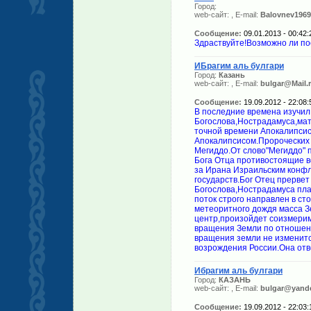
Город:
web-сайт:
, E-mail:
Balovnev1969
Сообщение:
09.01.2013 - 00:42:
Здраствуйте!Возможно ли по
ИБрагим аль булгари
Город:
Казань
web-сайт:
, E-mail:
bulgar@Mail.
Сообщение:
19.09.2012 - 22:08:
В последние времена изучи
Богослова,Нострадамуса,мат
точной времени Апокалипсис
Апокалипсисом.Пророческих
Мегиддо.От слово"Мегиддо" 
Бога Отца противостоящие в
за Ирана Израильским конфл
государств.Бог Отец прерве
Богослова,Нострадамуса пла
поток строго направлен в ст
метеоритного дождя масса З
центр,произойдет соизмери
вращения Земли по отношении
вращения земли не изменится
возрождения России.Она отв
Ибрагим аль булгари
Город:
КАЗАНЬ
web-сайт:
, E-mail:
bulgar@yande
Сообщение:
19.09.2012 - 22:03: