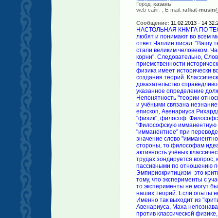
Город:
казань
web-сайт:
, E-mail:
rafkat-musin
Сообщение:
11.02.2013 - 14:32:
НАСТОЛЬНАЯ КНМГА ПО ТЕОРИИ ОТНОСИТЕЛЬНОСТИ. "Ваш фильм "Золотая лихорадка" любят и понимают во всем мире. Я уверен, что вы станете великим человеком. Эйнштейн". В ответ Чаплин писал: "Вашу теорию относительности не понимает никто в мире,но вы все-таки стали великим человеком. Чаплин." Слово "классическое" означает "имеющее исторические корни". Следовательно, Слово "классическое" исходит из историчности процесса познания, из приемственности исторически накопленных знаний грядущими поколениями. Классическая физика имеет исторически возникшие традиция, нормы и правила познания, нормы и правила создания теорий. Классическая физика владеет строгими методами познания, методами доказательство справедливость наших теорий. При анализе "теории относительности", выше указанное определение должно быть рядом с вами по всей протяжённости ознакомления. Непонятность "теории относительности" в рамках среднего и высшего образования студентами и учёными связана незнанием философию Берклия Джорджа (1685-1753)-англ. Философ, епископ, Авенариуса Рихарда (1843-1896) -швейц. философ, Маха Эрнста (1838-1916) австр. "физик", философ. Философские труды, указанных философов, связаны между собой и образуют "Философскую имманентную школу" Э.Маха. Что такое имманентная школа Э. Маха? Слово "имманентное" при переводе означает, "пребывание человека в самом себе". Следовательно, значение слово "имманентное" равно значению слово "пассивность". Если исходить с этой стороны, то философам идеалистического толка Берклию, Авенариусу, Маху очень не нравится активность учёных классического направления познания. По этой причине, в их философских трудах зондируется вопрос, как сделать учёных классического направления познания пассивными по отношению познания. Эмпириокритицизм выдвигается Авенариусом и Махом. Эмпириокритицизм- это критика опыта (эксперимента). Критика опыта с их стороны сводится к тому, что эксперименты с участием приборов и механизмов неправильно показывают. Если так, то эксперименты не могут быть критерием познания, критерием доказательство справедливость наших теорий. Если опыты неправильно показывают, то нас окружающий мир непознаваемость. Именно так выходит из "критики опыта" Авенариуса, Маха. Следовательно, если мир для Авенариуса, Маха непознаваемость, то они со своими философскими мыслями направлены против классической физике, ибо именно классическая физика, история классической физики доказывает познаваемость мира. А.Эйнштейн принадлежит в звено Беркли, Авенариус, Мах и является ярым поклонником их философских идей. По этой причине невозможно скрывать связи А.Эйнштейна с философскими идеями Авенариуса и Маха. С чего начинается "теория относительности"? "Теория относительности" начинается с "принципиальной координации", изложенной им в "Человеческом понятии о мире" и в "Замечаниях". Э.Мах по этому вопросу солидарен Авенариусом. Что такое "принципиальная координация"? "Принципиальная координация" -это неразрывная связь "Я" и "СРЕДЫ". Переведём сею мудрость на понятный нам язык. Для Берклия, Авенариуса мир непознаваемость. По этой причине, они предлагают называть непознаваемого мира "средой". Если обозначать непознаваемого мира "сред