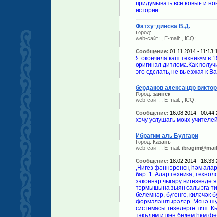
придумывать всё новые и нов
истории.
Фатхутдинова В.Д.
Город:
web-сайт:
, E-mail:
, ICQ:
Сообщение:
01.11.2014 - 11:13:
Я окончила ваш техникум в 1
оригинал диплома.Как получ
это сделать, не выезжая к В
берданов александр виктор
Город:
заинск
web-сайт:
, E-mail:
, ICQ:
Сообщение:
16.08.2014 - 00:44:
хочу услушать моих учителе
Ибрагим аль Булгари
Город:
Казань
web-сайт:
, E-mail:
ibragim@mail
Сообщение:
18.02.2014 - 18:33:
,Нигез фәннәренең һәм алар
бар: 1. Алар техника, техно
законнар чыгару нигезендә я
тормышына зыян салырга тие
белемнәр, бүгенге, киләчәк
формалаштыралар. Менә шуш
системасы төзелергә тиш. К
тәкъдим иткән белем һәм фә