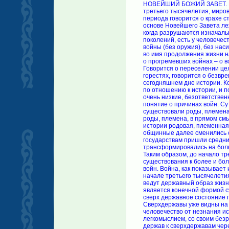
НОВЕЙШИЙ БОЖИЙ ЗАВЕТ. В пророческих произведениях Мишеля де Нострадамуса, в началах третьего тысячелетия, мировым религиям отведено особое место. В произведениях этого периода говорится о крахе старых основ религий и о Новейшем Завете Бога к Землянам. В основе Новейшего Завета лежит праведная Божья мысль: “В началах третьего тысячелетия, когда разрушаются изначальные исторические ценности, овладевшие умами прошедших поколений, есть у человечества возможность избирать свою дальнейшую историю – историю без войны (без оружия), без насилия, без болезней и голода – историю мира, согласия, добрых дел во имя продолжения жизни на Земле. Содержание Основного Послания раскрыто. Там речь идет о прогремевших войнах – о войнах жестоких, разрушительных, опустошительных и кровожадных. Говорится о переселении целых народов из своих обжитых земель, говорится о людских слезах, горестях, говорится о безвременно усопших на полях сражений. Помимо всего этого есть слово о сегодняшнем дне истории. Конкретно о том, что у “власти” государств мира мысли и поступки и по отношению к истории, и по отношению к судьбам приходящих к жизни поколений очень и очень низкие, безответственные, безнравственные. В содержании Новейшего Завета есть понятие о причинах войн. Суть их такова. Нострадамус пишет, – “В прошедших временах существовали роды, племена. Если их считать за начало исторического развития государств, то роды, племена, в прямом смысле слова, есть самые низшие формы государственности. В истории родовая, племенная форма государственности сменились с общинными формами, а общинные далее сменились с малыми государствами. В свою очередь, на смену малым государствам пришли средние государства. Как показывает история, средние государства трансформировались на большие государства и, наконец, их заменили державные государства. Таким образом, до начало третьего тысячелетия, государства из своих низших форм существования к более и более высоким формам трансформировались путем войны, путем цепи войн. Война, как показывает историческая закономерность, есть инструмент трансформации. В начале третьего тысячелетия многие государства мира находятся в державном состоянии, т. е. ведут державный образ жизни. В истории человечества державное состояние государств не является конечной формой существования, т. е. высшей формой существования их. Есть еще сверх державное состояние государств, т. е. сверх державная форма существования государств. Сверхдержавы уже видны на горизонте истории и ждут, ждут прихода своего часа. Если человечество от незнания истории и исторических закономерностей, да, и со своим легкомыслием, со своим безразличием ко всему происходящему, допустить трансформацию держав к сверхдержавам через войны, то человечеству и всю живую природу ожидает уродливый конец. Об этом свидетельствуют накопившееся атомные, химическое, биологическое оружия. В началах третьего тысячелетия война направлена на уничтожение жизни на Земле. Из создавшейся ситуации есть единственный выход. Мир без оружия