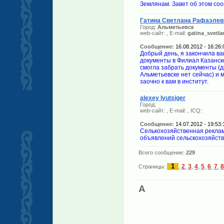
Гатина Светлана Рафаэлев
Город:
Альметьевск
web-сайт:
, E-mail:
gatina_svetl
Сообщение:
16.08.2012 - 16:26:
Добрый день, я закончила ва
документы в Филиал Казанск
смогла забрать документы (д
Альметьевске нет сейчас) и 
заочно к вам в институт.
alexey lyutsiger
Город:
web-сайт:
, E-mail:
, ICQ:
Сообщение:
14.07.2012 - 19:53:
Селькохозяйственная реклам
объявлений сельскохозяйств
Всего сообщение:
229
1
,
2
,
3
,
4
,
5
,
6
,
7
,
8
Страницы:
A