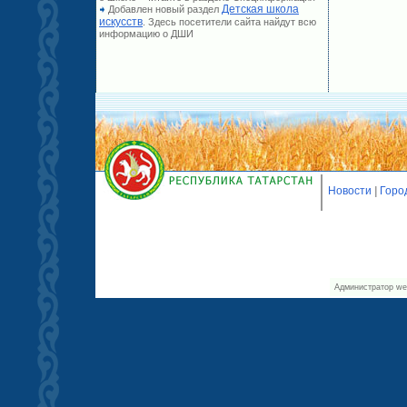
Детская школа
Добавлен новый раздел
искусств
. Здесь посетители сайта найдут всю
информацию о ДШИ
Новости
|
Горо
Администратор we