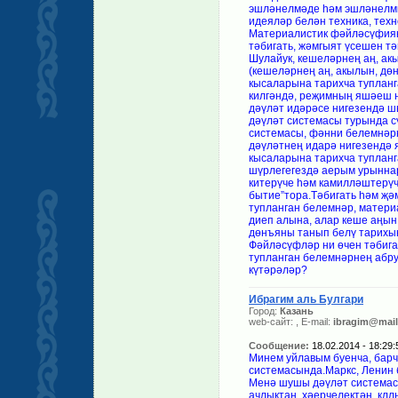
эшләнелмәде һәм эшләнелми.
идеяләр белән техника, техн
Материалистик фәйләсүфиян
тәбигать, жәмгыят үсешен тә
Шулайук, кешеләрнең аң, а
(кешеләрнең аң, акылын, дө
кысаларына тарихча тупланг
килгәндә, реҗимның яшәеш н
дәүләт идәрәсе нигезендә ш
дәүләт системасы турында 
системасы, фәнни белемнәр
дәүләтнең идарә нигезендә 
кысаларына тарихча туплан
шүрлегегездә аерым урынна
китерүче һәм камилләштерүче
бытие”тора.Тәбигать һәм җә
тупланган белемнәр, мат
диеп алына, алар кеше аңын
дөнъяны танып белү тарихын
Фәйләсүфләр ни өчен тәбига
тупланган белемнәрнең абру
күтәрәләр?
Ибрагим аль Булгари
Город:
Казань
web-сайт:
, E-mail:
ibragim@mail
Сообщение:
18.02.2014 - 18:29:
Минем уйлавым буенча, барча
системасында.Маркс, Ленин б
Менә шушы дәүләт системас
ачлыктан, хәерчелектән, кл