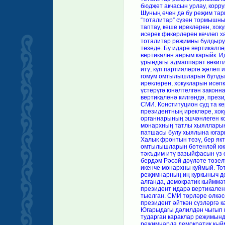
бюдҗет акчасын урлау, корру
Шуның өчен дә бу реҗим тар
“тоталитар” сүзен тормышны
таптау, кеше ирекләрен, хок
исерек фикерләрен көчләп х
тоталитар реҗимны булдыру 
төзеде. Бу идарә вертикалл
вертикален аерым карыйк. Ид
урындагы адмаппарат вәкилл
итү, күп партияләргә җәлеп и
гомум омтылышларын булдыр
ирекләрен, хокукларын исәп
үстерүгә юнәлтелгән закон
вертикаленә килгәндә, прези
СМИ. Конституцион суд та к
президентның ирекләре, хоку
органнарының эшчәнлеген кон
монархның татлы хыялларын
патшасы булу хыялына югары
Халык фронтын төзү, бер як
омтылышларын бөтенләй юк и
тәкъдим итү вазыйфасын үз ө
бердәм Рәсәй дәүләте төзел
икенче монархны куймый. То
реҗимнарның иң куркыныч до
алганда, демократик кыйммә
президент идарә вертикален
тыелган. СМИ төрләре өлкәс
президент әйткән сүзләргә к
Югарыдагы дәлилдән чыгып к
тударган караклар реҗимында
реҗимнарда демократик кый