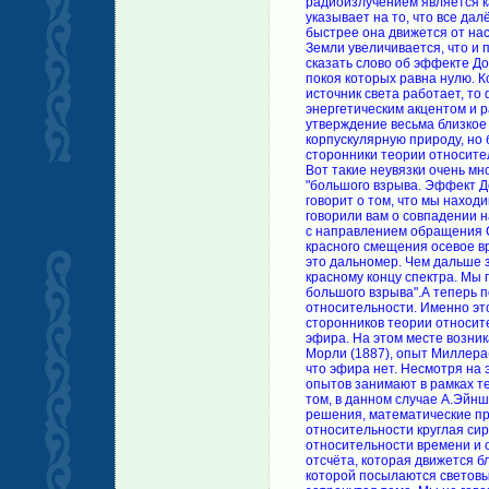
радиоизлучением является к
указывает на то, что все дал
быстрее она движется от нас
Земли увеличивается, что и
сказать слово об эффекте До
покоя которых равна нулю. Ко
источник света работает, то
энергетическим акцентом и 
утверждение весьма близкое 
корпускулярную природу, но
сторонники теории относител
Вот такие неувязки очень мн
"большого взрыва. Эффект До
говорит о том, что мы нахо
говорили вам о совпадении
с направлением обращения С
красного смещения осевое в
это дальномер. Чем дальше 
красному концу спектра. Мы 
большого взрыва".А теперь п
относительности. Именно эт
сторонников теории относи
эфира. На этом месте возник
Морли (1887), опыт Миллера(1
что эфира нет. Несмотря на 
опытов занимают в рамках т
том, в данном случае А.Эйнш
решения, математические пре
относительности круглая сир
относительности времени и 
отсчёта, которая движется б
которой посылаются световые