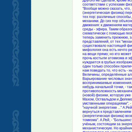
другого не сделали, кроме 
соответствии с успехами физик
"Вообще можно сказать, что,
(энергетическая физика) пере
тех пор: различные способы
механики. До сих пор объясн
движения: к движениям мате
среды - эфира. Таким образ
схематически с помощью геом
теперь заменить прежнюю, за
представлений, от тех "механ
существовало настоящей физ
мифология она есть нечто ре
на вещи прямо; но кто может
прочь костыли атомизма и эфи
нуждается в грубых изображ
один только способен прили
нам поведать то, что есть - 
Величины, определённые алге
Варьирование числовых знач
воспринимаемые изменения,
нибудь начальной точки, - т
противоположность механичес
(новой) физики, которую уже
Махом, Оствальдом и Дюгемо
умственными операциями", -
"научной энергетике ..." А.Ре
вернуться к представлениям 
(энергетическая физика) воз
томизма". А.Рей, - "Больши
учёным, состоящим за энерг
механистическую. Но крайние