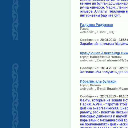
көченә ия булган дошманнар
ручка җимерсә, Маркс, Лени
җимерә. Аллаһы Тәгаләнең кө
интернетны бар итә бит.
Радужка Радужная
Город:
web-сайт:
, E-mail:
, ICQ:
Сообщение:
20.08.2013 - 23:53:
Заработай на кликах http://ww
Кульдюшев Александр Ник
Город:
Набережные Челны
web-сайт:
, E-mail:
alexmeb63@y
Сообщение:
18.04.2013 - 20:18:
Хотелось бы получить диплом
Ибрагим аль булгари
Город:
Казань
web-сайт:
, E-mail:
ibragim@yand
Сообщение:
22.03.2013 - 18:18:
Факты, которые не вошли в с
Париж. А.Рей, - "Против это
физика энергетическая. Энерг
работу, это - понятие механи
помощью движения и наукой о
порывами с механической тра
её применениях к физическим