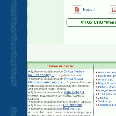
Новости
ФГОУ СПО "Менз
Новое на сайте:
Улица Тукая и
Добавлен новый альбом
Агентство не
Конная площадь
от Людмилы Кошман
POSmedia: р
Улица Карла
Добавлен новый альбом
Amoret club
Маркса и центр города
от Людмилы Кошман.
Mayer & Boch
Интересные профессиональные фотографии
РЕДУСЛИМ 
для жителей и гостей города
аренда-экска
Парк Победы
Добавлен новый альбом
,
ООО «Кам.и
снимки предоставила для сайта Людмила
zipparts
Кошман
Vsekashpo
Добавлен новый раздел К ЮБИЛЕЮ ГОРОДА
Объявления
Создание кни
Добавлен новый раздел
Библиотеки
Добавлен новый раздел
Школа №1 - выставлена полная информация
о школе - читайте в разделе Специнформация