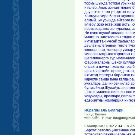
тормышында тоткан урыннары
итәләр. Алар җинаятләрне б
дәүләтчелеген үзгәртеп кор
Коммуна чире белән агуланга
алмый. Бу урында әйтергә к
күчерү, җир өсте, җир асты, 
производстволар турында, з
Ни өчен шулай эшләнелә һә
милкенә нигезләнгән елдан е
иктисадттан Рәсәй халыклар
дәүләтчелегеннән төнлә туг
концерннар, консорциумнар 
чиновникларына караклык тө
шөгелләнергә зур мөмкинлек
фабрикаларны шәхси кулларг
очракта дәүләт, хөкүмәт эш 
әрвахлар кеби, президентан,
иктисад секторы барлыкка ки
кирәкле санда гына калдыра.
хуҗалары да чиновниклар ар
булмыйлар.Шулайук энергоно
Шәхси милеккә нигезләнгән и
хокуклары, ирекләре,бигрәк
әдәбиятны коммерция нигезе
Ибрагим аль Булгари
Город:
Казань
web-сайт:
, E-mail:
ibragim@mail
Сообщение:
18.02.2014 - 18:26:
Бархат революциясеннән соң
тоталитар реҗим барлыкка к