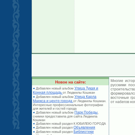
Многие истор
Новое на сайте:
русскими по
Улица Тукая и
Добавлен новый альбом
строительст
Конная площадь
от Людмилы Кошман
формировался
Улица Карла
Добавлен новый альбом
восточные гр
Маркса и центр города
от Людмилы Кошман.
от набегов но
Интересные профессиональные фотографии
для жителей и гостей города
Парк Победы
Добавлен новый альбом
,
снимки предоставила для сайта Людмила
Кошман
Добавлен новый раздел К ЮБИЛЕЮ ГОРОДА
Объявления
Добавлен новый раздел
Библиотеки
Добавлен новый раздел