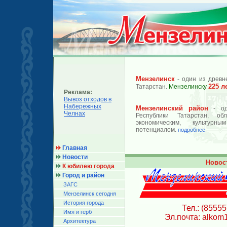
Мензелинск
- один из древн
225 л
Татарстан.
Мензелинску
Реклама:
Вывоз отходов в
Набережных
Мензелинский район
- од
Челнах
Республики Татарстан, об
экономическим, культурн
потенциалом.
подробнее
Главная
Новости
Новос
К юбилею города
Город и район
ЗАГС
Мензелинск сегодня
История города
Тел.: (85555
Имя и герб
Эл.почта: alkom
Архитектура