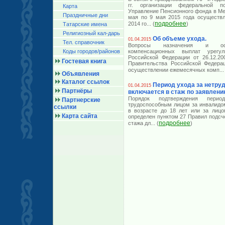
гг. организации федеральной 
Карта
Управление Пенсионного фонда в Ме
Праздничные дни
мая по 9 мая 2015 года осуществл
подробнее
2014 го
... (
)
Татарские имена
Религиозный кал-дарь
Об объеме ухода.
01.04.2015
Тел. справочник
Вопросы назначения и осу
Коды городов/райoнов
компенсационных выплат урегу
Российской Федерации от 26.12.2
Гостевая книга
Правительства Российской Федера
осуществлении ежемесячных комп
...
Объявления
Каталог ссылок
Период ухода за нетр
01.04.2015
Партнёры
включается в стаж по заявлени
Порядок подтверждения перио
Партнерские
трудоспособным лицом за инвалидом
ссылки
в возрасте до 18 лет или за лицо
Карта сайта
определен пунктом 27 Правил подсч
подробнее
стажа дл
... (
)