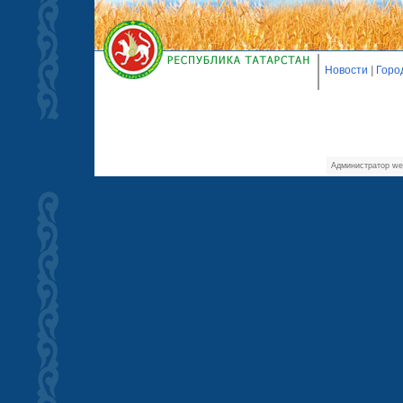
Новости
|
Горо
Администратор we