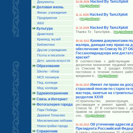
Hacked By TamzXploit
Документы
24.06.2026
подробнее
... (
)
Деловая жизнь
Финан. учреждения
Hacked By TamzXploit
11.11.2026
Предприятия
подробнее
... (
)
ЖКХ
Hacked By TamzXploit
Культура
11.10.2026
подробнее
Thanks To : TamzXploit
... (
Драмтеатр
Краевед. музей
Какими документами по
30.04.2015
Библиотеки
маляра, дающая ему право на 
обеспечение по Списку № 2? Об
Другие учреждения
Госсанэпиднадзора или достат
Поэты и писатели
краски?
Детс. школа искусств
В соответствии с действующим з
досрочное назначение трудовой пен
Образование
со Списком № 2 (раздел XXXIII)
Школы - обзор
постоянно в течение полного рабо
подробнее
вредными в
... (
)
МСХ техникум
Пед. колледж
Имеют ли право на дос
30.04.2015
Мед. колледж
страховой пенсии по старости 
мастера, занятые на строительс
Здравоохранение
разделом XXVII
Связь и Интернет
«Строительство, реконструкция, 
Фотогалерея города
реставрация и ремонт зданий, со
Списка № 2? В соответствии с де
Парк Победы
правом на досрочное назначение т
Деревня Топасево
подробнее
соо
... (
)
Мензелинские пейзажи
Об уточнении адресов 
01.04.2015
Новостройки города
Президента Россиийской Феде
Справочник
В связи с празднованием 70 –й год