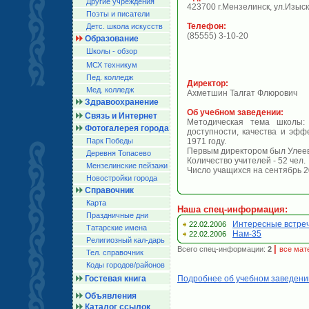
Другие учреждения
423700 г.Мензелинск, ул.Изыск
Поэты и писатели
Телефон:
Детс. школа искусств
(85555) 3-10-20
Образование
Школы - обзор
МСХ техникум
Пед. колледж
Директор:
Мед. колледж
Ахметшин Талгат Флюрович
Здравоохранение
Об учебном заведении:
Связь и Интернет
Методическая тема школы:
Фотогалерея города
доступности, качества и эфф
Парк Победы
1971 году.
Первым директором был Улеев
Деревня Топасево
Количество учителей - 52 чел.
Мензелинские пейзажи
Число учащихся на сентябрь 2
Новостройки города
Справочник
Карта
Наша спец-информация:
Праздничные дни
Интересные встре
22.02.2006
Татарские имена
Нам-35
22.02.2006
Религиозный кал-дарь
|
Всего спец-информации:
2
все мат
Тел. справочник
Коды городов/райoнов
Гостевая книга
Подробнее об учебном заведени
Объявления
Каталог ссылок