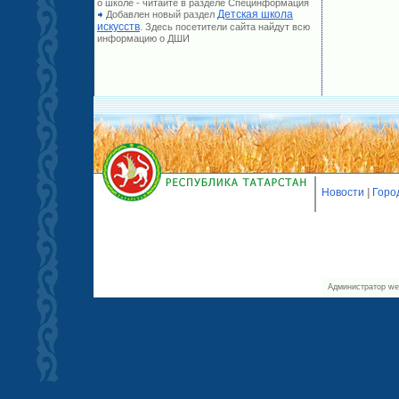
о школе - читайте в разделе Специнформация
Детская школа
Добавлен новый раздел
искусств
. Здесь посетители сайта найдут всю
информацию о ДШИ
Новости
|
Горо
Администратор we