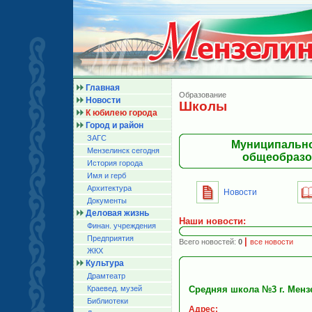
Главная
Образование
Новости
Школы
К юбилею города
Город и район
ЗАГС
Муниципально
Мензелинск сегодня
общеобразов
История города
Имя и герб
Архитектура
Новости
Документы
Деловая жизнь
Наши новости:
Финан. учреждения
Предприятия
|
Всего новостей:
0
все новости
ЖКХ
Культура
Драмтеатр
Краевед. музей
Средняя школа №3 г. Менз
Библиотеки
Адрес: