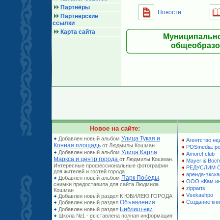
Партнёры
Новости
Партнерские
ссылки
Карта сайта
Муниципально
общеобразов
Новое на сайте:
Улица Тукая и
Добавлен новый альбом
Агентство не
Конная площадь
от Людмилы Кошман
POSmedia: р
Улица Карла
Добавлен новый альбом
Amoret club
Маркса и центр города
от Людмилы Кошман.
Mayer & Boch
Интересные профессиональные фотографии
РЕДУСЛИМ 
для жителей и гостей города
аренда-экска
Парк Победы
Добавлен новый альбом
,
ООО «Кам.и
снимки предоставила для сайта Людмила
zipparts
Кошман
Vsekashpo
Добавлен новый раздел К ЮБИЛЕЮ ГОРОДА
Объявления
Создание кни
Добавлен новый раздел
Библиотеки
Добавлен новый раздел
Школа №1 - выставлена полная информация