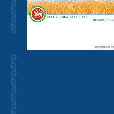
Новости
|
Горо
Администратор we