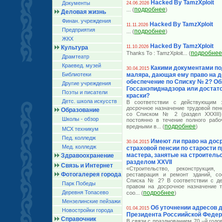
Hacked By TamzXploit
Документы
24.06.2026
подробнее
... (
)
Деловая жизнь
Финан. учреждения
Hacked By TamzXploit
11.11.2026
Предприятия
подробнее
... (
)
ЖКХ
Hacked By TamzXploit
Культура
11.10.2026
подробнее
Thanks To : TamzXploit
... (
Драмтеатр
Краевед. музей
Какими документами по
30.04.2015
Библиотеки
маляра, дающая ему право на 
обеспечение по Списку № 2? Об
Другие учреждения
Госсанэпиднадзора или достат
Поэты и писатели
краски?
Детс. школа искусств
В соответствии с действующим з
досрочное назначение трудовой пен
Образование
со Списком № 2 (раздел XXXIII)
Школы - обзор
постоянно в течение полного рабо
подробнее
вредными в
... (
)
МСХ техникум
Пед. колледж
Имеют ли право на дос
30.04.2015
Мед. колледж
страховой пенсии по старости 
мастера, занятые на строительс
Здравоохранение
разделом XXVII
Связь и Интернет
«Строительство, реконструкция, 
Фотогалерея города
реставрация и ремонт зданий, со
Списка № 2? В соответствии с де
Парк Победы
правом на досрочное назначение т
Деревня Топасево
подробнее
соо
... (
)
Мензелинские пейзажи
Об уточнении адресов 
01.04.2015
Новостройки города
Президента Россиийской Феде
Справочник
В связи с празднованием 70 –й год