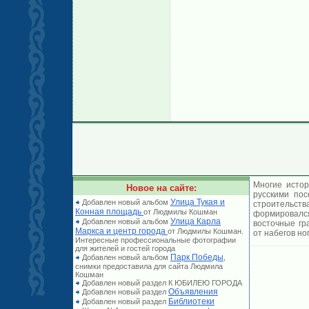
Многие истор
Новое на сайте:
русскими по
Улица Тукая и
Добавлен новый альбом
строительст
Конная площадь
от Людмилы Кошман
формировался
Улица Карла
Добавлен новый альбом
восточные гр
Маркса и центр города
от Людмилы Кошман.
от набегов но
Интересные профессиональные фотографии
для жителей и гостей города
Парк Победы
Добавлен новый альбом
,
снимки предоставила для сайта Людмила
Кошман
Добавлен новый раздел К ЮБИЛЕЮ ГОРОДА
Объявления
Добавлен новый раздел
Библиотеки
Добавлен новый раздел