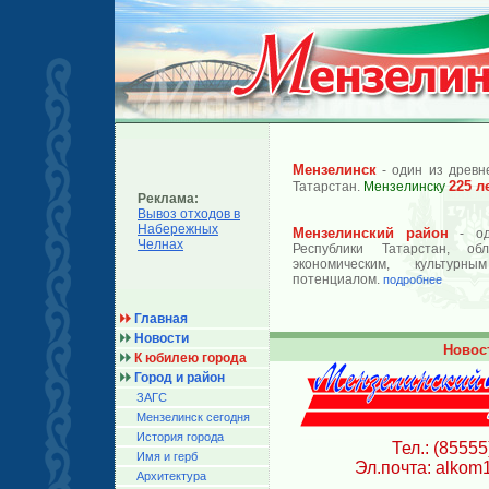
Мензелинск
- один из древн
225 л
Татарстан.
Мензелинску
Реклама:
Вывоз отходов в
Набережных
Мензелинский район
- од
Челнах
Республики Татарстан, об
экономическим, культурн
потенциалом.
подробнее
Главная
Новости
Новос
К юбилею города
Город и район
ЗАГС
Мензелинск сегодня
История города
Тел.: (85555
Имя и герб
Эл.почта: alkom
Архитектура