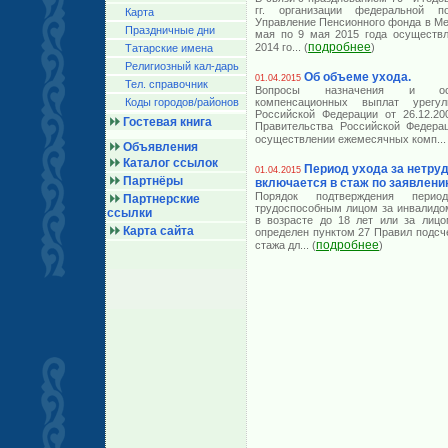
гг. организации федеральной 
Карта
Управление Пенсионного фонда в Ме
Праздничные дни
мая по 9 мая 2015 года осуществл
подробнее
2014 го
... (
)
Татарские имена
Религиозный кал-дарь
Об объеме ухода.
01.04.2015
Тел. справочник
Вопросы назначения и осу
Коды городов/райoнов
компенсационных выплат урегу
Российской Федерации от 26.12.2
Гостевая книга
Правительства Российской Федера
осуществлении ежемесячных комп
...
Объявления
Каталог ссылок
Период ухода за нетр
01.04.2015
Партнёры
включается в стаж по заявлени
Порядок подтверждения перио
Партнерские
трудоспособным лицом за инвалидом
ссылки
в возрасте до 18 лет или за лицо
Карта сайта
определен пунктом 27 Правил подсч
подробнее
стажа дл
... (
)