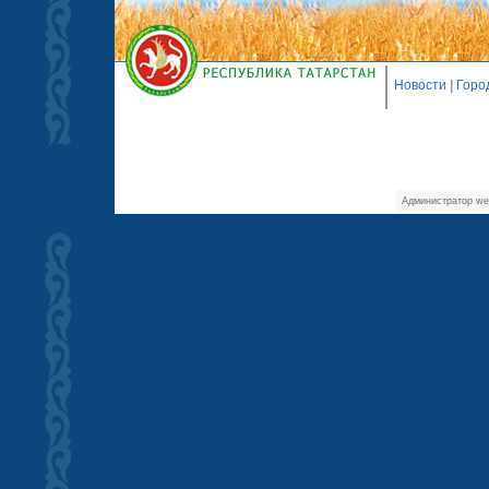
Новости
|
Горо
Администратор we