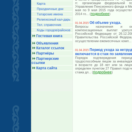
гг. организации федеральной 
Карта
Управление Пенсионного фонда в Ме
Праздничные дни
мая по 9 мая 2015 года осуществл
подробнее
2014 го
... (
)
Татарские имена
Религиозный кал-дарь
Об объеме ухода.
01.04.2015
Тел. справочник
Вопросы назначения и осу
Коды городов/райoнов
компенсационных выплат урегу
Российской Федерации от 26.12.2
Гостевая книга
Правительства Российской Федера
осуществлении ежемесячных комп
...
Объявления
Каталог ссылок
Период ухода за нетр
01.04.2015
Партнёры
включается в стаж по заявлени
Порядок подтверждения перио
Партнерские
трудоспособным лицом за инвалидом
ссылки
в возрасте до 18 лет или за лицо
Карта сайта
определен пунктом 27 Правил подсч
подробнее
стажа дл
... (
)