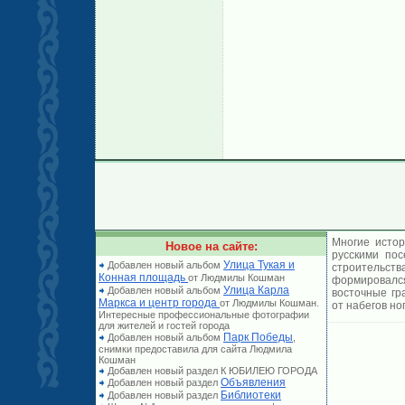
Многие истор
Новое на сайте:
русскими по
Улица Тукая и
Добавлен новый альбом
строительст
Конная площадь
от Людмилы Кошман
формировался
Улица Карла
Добавлен новый альбом
восточные гр
Маркса и центр города
от Людмилы Кошман.
от набегов но
Интересные профессиональные фотографии
для жителей и гостей города
Парк Победы
Добавлен новый альбом
,
снимки предоставила для сайта Людмила
Кошман
Добавлен новый раздел К ЮБИЛЕЮ ГОРОДА
Объявления
Добавлен новый раздел
Библиотеки
Добавлен новый раздел