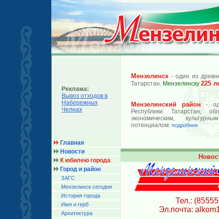
Мензелинск
- один из древн
225 л
Татарстан.
Мензелинску
Реклама:
Вывоз отходов в
Набережных
Мензелинский район
- од
Челнах
Республики Татарстан, об
экономическим, культурн
потенциалом.
подробнее
Главная
Новости
Новос
К юбилею города
Город и район
ЗАГС
Мензелинск сегодня
История города
Тел.: (85555
Имя и герб
Эл.почта: alkom
Архитектура