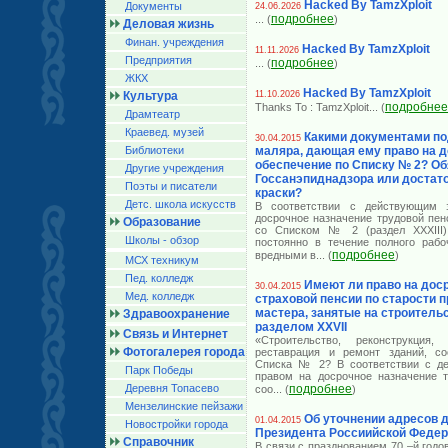
Hacked By TamzXploit
Документы
24.06.2026
подробнее
... (
)
Деловая жизнь
Финан. учреждения
Hacked By TamzXploit
11.11.2026
Предприятия
подробнее
... (
)
ЖКХ
Hacked By TamzXploit
Культура
11.10.2026
подробнее
Thanks To : TamzXploit
... (
Драмтеатр
Краевед. музей
Какими документами по
30.04.2015
Библиотеки
маляра, дающая ему право на 
обеспечение по Списку № 2? Об
Другие учреждения
Госсанэпиднадзора или достат
Поэты и писатели
краски?
Детс. школа искусств
В соответствии с действующим з
досрочное назначение трудовой пен
Образование
со Списком № 2 (раздел XXXIII)
Школы - обзор
постоянно в течение полного рабо
подробнее
вредными в
... (
)
МСХ техникум
Пед. колледж
Имеют ли право на дос
30.04.2015
Мед. колледж
страховой пенсии по старости 
мастера, занятые на строительс
Здравоохранение
разделом XXVII
Связь и Интернет
«Строительство, реконструкция, 
Фотогалерея города
реставрация и ремонт зданий, со
Списка № 2? В соответствии с де
Парк Победы
правом на досрочное назначение т
Деревня Топасево
подробнее
соо
... (
)
Мензелинские пейзажи
Об уточнении адресов 
01.04.2015
Новостройки города
Президента Россиийской Феде
Справочник
В связи с празднованием 70 –й год