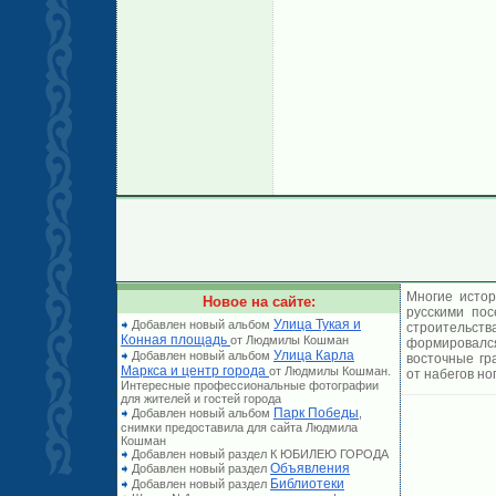
Многие истор
Новое на сайте:
русскими по
Улица Тукая и
Добавлен новый альбом
строительст
Конная площадь
от Людмилы Кошман
формировался
Улица Карла
Добавлен новый альбом
восточные гр
Маркса и центр города
от Людмилы Кошман.
от набегов но
Интересные профессиональные фотографии
для жителей и гостей города
Парк Победы
Добавлен новый альбом
,
снимки предоставила для сайта Людмила
Кошман
Добавлен новый раздел К ЮБИЛЕЮ ГОРОДА
Объявления
Добавлен новый раздел
Библиотеки
Добавлен новый раздел