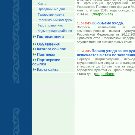
гг. организации федеральной 
Карта
Управление Пенсионного фонда в Ме
Праздничные дни
мая по 9 мая 2015 года осуществл
подробнее
2014 го
... (
)
Татарские имена
Религиозный кал-дарь
Об объеме ухода.
01.04.2015
Тел. справочник
Вопросы назначения и осу
Коды городов/райoнов
компенсационных выплат урегу
Российской Федерации от 26.12.2
Гостевая книга
Правительства Российской Федера
осуществлении ежемесячных комп
...
Объявления
Каталог ссылок
Период ухода за нетр
01.04.2015
Партнёры
включается в стаж по заявлени
Порядок подтверждения перио
Партнерские
трудоспособным лицом за инвалидом
ссылки
в возрасте до 18 лет или за лицо
Карта сайта
определен пунктом 27 Правил подсч
подробнее
стажа дл
... (
)