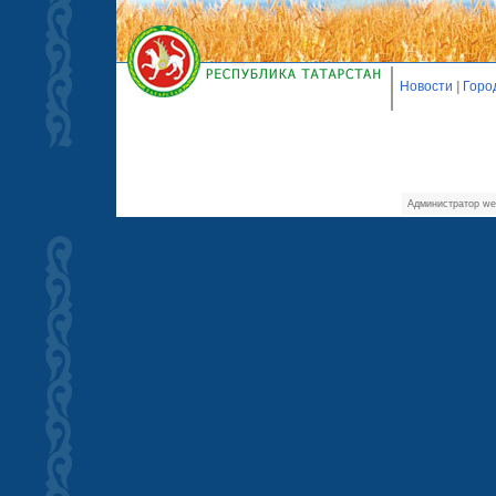
Новости
|
Горо
Администратор we