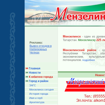
Мензелинск
- один из древн
225 л
Татарстан.
Мензелинску
Реклама:
Вывоз отходов в
Набережных
Мензелинский район
- од
Челнах
Республики Татарстан, об
экономическим, культурн
потенциалом.
подробнее
Главная
Новости
Новос
К юбилею города
Город и район
ЗАГС
Мензелинск сегодня
История города
Тел.: (85555
Имя и герб
Эл.почта: alkom
Архитектура