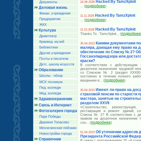
Hacked By TamzXploit
Документы
24.06.2026
подробнее
... (
)
Деловая жизнь
Финан. учреждения
Hacked By TamzXploit
11.11.2026
Предприятия
подробнее
... (
)
ЖКХ
Hacked By TamzXploit
Культура
11.10.2026
подробнее
Thanks To : TamzXploit
... (
Драмтеатр
Краевед. музей
Какими документами по
30.04.2015
Библиотеки
маляра, дающая ему право на 
обеспечение по Списку № 2? Об
Другие учреждения
Госсанэпиднадзора или достат
Поэты и писатели
краски?
Детс. школа искусств
В соответствии с действующим з
досрочное назначение трудовой пен
Образование
со Списком № 2 (раздел XXXIII)
Школы - обзор
постоянно в течение полного рабо
подробнее
вредными в
... (
)
МСХ техникум
Пед. колледж
Имеют ли право на дос
30.04.2015
Мед. колледж
страховой пенсии по старости 
мастера, занятые на строительс
Здравоохранение
разделом XXVII
Связь и Интернет
«Строительство, реконструкция, 
Фотогалерея города
реставрация и ремонт зданий, со
Списка № 2? В соответствии с де
Парк Победы
правом на досрочное назначение т
Деревня Топасево
подробнее
соо
... (
)
Мензелинские пейзажи
Об уточнении адресов 
01.04.2015
Новостройки города
Президента Россиийской Феде
Справочник
В связи с празднованием 70 –й год