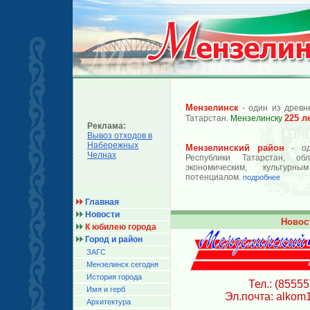
Мензелинск
- один из древн
225 л
Татарстан.
Мензелинску
Реклама:
Вывоз отходов в
Набережных
Мензелинский район
- од
Челнах
Республики Татарстан, об
экономическим, культурн
потенциалом.
подробнее
Главная
Новости
Новос
К юбилею города
Город и район
ЗАГС
Мензелинск сегодня
История города
Тел.: (85555
Имя и герб
Эл.почта: alkom
Архитектура