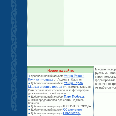
Многие истор
Новое на сайте:
русскими по
Улица Тукая и
Добавлен новый альбом
строительст
Конная площадь
от Людмилы Кошман
формировался
Улица Карла
Добавлен новый альбом
восточные гр
Маркса и центр города
от Людмилы Кошман.
от набегов но
Интересные профессиональные фотографии
для жителей и гостей города
Парк Победы
Добавлен новый альбом
,
снимки предоставила для сайта Людмила
Кошман
Добавлен новый раздел К ЮБИЛЕЮ ГОРОДА
Объявления
Добавлен новый раздел
Библиотеки
Добавлен новый раздел