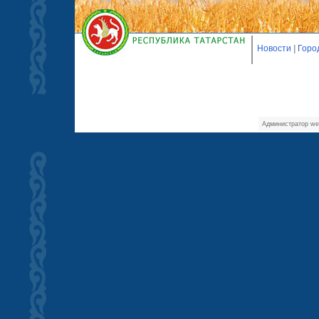
Новости
|
Горо
Администратор we