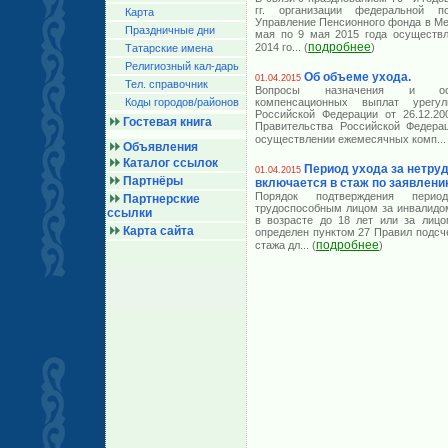
гг. организации федеральной 
Карта
Управление Пенсионного фонда в Ме
Праздничные дни
мая по 9 мая 2015 года осуществл
подробнее
2014 го
... (
)
Татарские имена
Религиозный кал-дарь
Об объеме ухода.
01.04.2015
Тел. справочник
Вопросы назначения и осу
Коды городов/райoнов
компенсационных выплат урегу
Российской Федерации от 26.12.2
Гостевая книга
Правительства Российской Федера
осуществлении ежемесячных комп
...
Объявления
Каталог ссылок
Период ухода за нетр
01.04.2015
Партнёры
включается в стаж по заявлени
Порядок подтверждения перио
Партнерские
трудоспособным лицом за инвалидом
ссылки
в возрасте до 18 лет или за лицо
Карта сайта
определен пунктом 27 Правил подсч
подробнее
стажа дл
... (
)