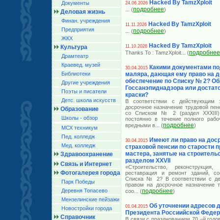
Hacked By TamzXploit
Документы
24.06.2026
подробнее
... (
)
Деловая жизнь
Финан. учреждения
Hacked By TamzXploit
11.11.2026
Предприятия
подробнее
... (
)
ЖКХ
Hacked By TamzXploit
Культура
11.10.2026
подробнее
Thanks To : TamzXploit
... (
Драмтеатр
Краевед. музей
Какими документами по
30.04.2015
Библиотеки
маляра, дающая ему право на 
обеспечение по Списку № 2? Об
Другие учреждения
Госсанэпиднадзора или достат
Поэты и писатели
краски?
Детс. школа искусств
В соответствии с действующим з
досрочное назначение трудовой пен
Образование
со Списком № 2 (раздел XXXIII)
Школы - обзор
постоянно в течение полного рабо
подробнее
вредными в
... (
)
МСХ техникум
Пед. колледж
Имеют ли право на дос
30.04.2015
Мед. колледж
страховой пенсии по старости 
мастера, занятые на строительс
Здравоохранение
разделом XXVII
Связь и Интернет
«Строительство, реконструкция, 
Фотогалерея города
реставрация и ремонт зданий, со
Списка № 2? В соответствии с де
Парк Победы
правом на досрочное назначение т
Деревня Топасево
подробнее
соо
... (
)
Мензелинские пейзажи
Об уточнении адресов 
01.04.2015
Новостройки города
Президента Россиийской Феде
Справочник
В связи с празднованием 70 –й год