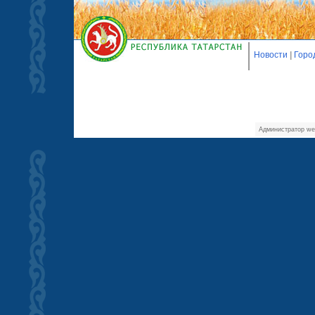
Новости
|
Горо
Администратор we