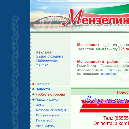
Мензелинск
- один из древн
225 л
Татарстан.
Мензелинску
Реклама:
Вывоз отходов в
Набережных
Мензелинский район
- од
Челнах
Республики Татарстан, об
экономическим, культурн
потенциалом.
подробнее
Главная
Новости
Новос
К юбилею города
Город и район
ЗАГС
Мензелинск сегодня
История города
Тел.: (85555
Имя и герб
Эл.почта: alkom
Архитектура