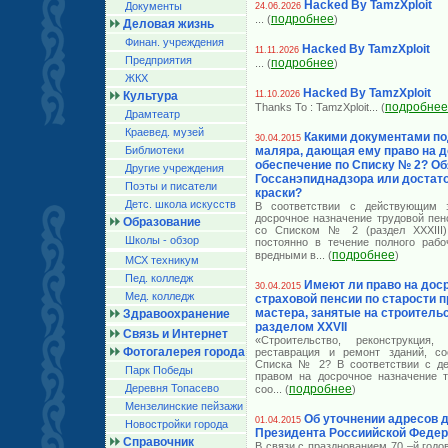
Hacked By TamzXploit
Документы
24.06.2026
подробнее
... (
)
Деловая жизнь
Финан. учреждения
Hacked By TamzXploit
11.11.2026
Предприятия
подробнее
... (
)
ЖКХ
Hacked By TamzXploit
Культура
11.10.2026
подробнее
Thanks To : TamzXploit
... (
Драмтеатр
Краевед. музей
Какими документами по
30.04.2015
Библиотеки
маляра, дающая ему право на 
обеспечение по Списку № 2? Об
Другие учреждения
Госсанэпиднадзора или достат
Поэты и писатели
краски?
Детс. школа искусств
В соответствии с действующим з
досрочное назначение трудовой пен
Образование
со Списком № 2 (раздел XXXIII)
Школы - обзор
постоянно в течение полного рабо
подробнее
вредными в
... (
)
МСХ техникум
Пед. колледж
Имеют ли право на дос
30.04.2015
Мед. колледж
страховой пенсии по старости 
мастера, занятые на строительс
Здравоохранение
разделом XXVII
Связь и Интернет
«Строительство, реконструкция, 
Фотогалерея города
реставрация и ремонт зданий, со
Списка № 2? В соответствии с де
Парк Победы
правом на досрочное назначение т
Деревня Топасево
подробнее
соо
... (
)
Мензелинские пейзажи
Об уточнении адресов 
01.04.2015
Новостройки города
Президента Россиийской Феде
Справочник
В связи с празднованием 70 –й год