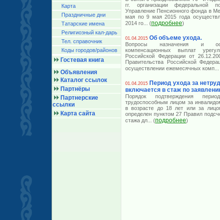
гг. организации федеральной 
Карта
Управление Пенсионного фонда в Ме
Праздничные дни
мая по 9 мая 2015 года осуществл
подробнее
2014 го
... (
)
Татарские имена
Религиозный кал-дарь
Об объеме ухода.
01.04.2015
Тел. справочник
Вопросы назначения и осу
Коды городов/райoнов
компенсационных выплат урегу
Российской Федерации от 26.12.2
Гостевая книга
Правительства Российской Федера
осуществлении ежемесячных комп
...
Объявления
Каталог ссылок
Период ухода за нетр
01.04.2015
Партнёры
включается в стаж по заявлени
Порядок подтверждения перио
Партнерские
трудоспособным лицом за инвалидом
ссылки
в возрасте до 18 лет или за лицо
Карта сайта
определен пунктом 27 Правил подсч
подробнее
стажа дл
... (
)