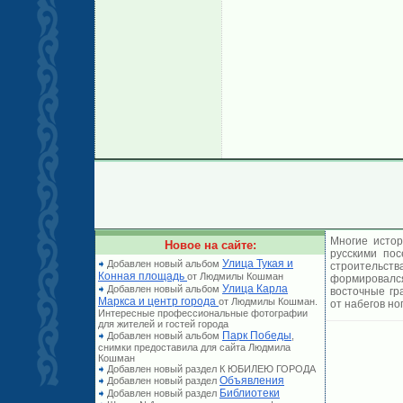
Многие истор
Новое на сайте:
русскими по
Улица Тукая и
Добавлен новый альбом
строительст
Конная площадь
от Людмилы Кошман
формировался
Улица Карла
Добавлен новый альбом
восточные гр
Маркса и центр города
от Людмилы Кошман.
от набегов но
Интересные профессиональные фотографии
для жителей и гостей города
Парк Победы
Добавлен новый альбом
,
снимки предоставила для сайта Людмила
Кошман
Добавлен новый раздел К ЮБИЛЕЮ ГОРОДА
Объявления
Добавлен новый раздел
Библиотеки
Добавлен новый раздел