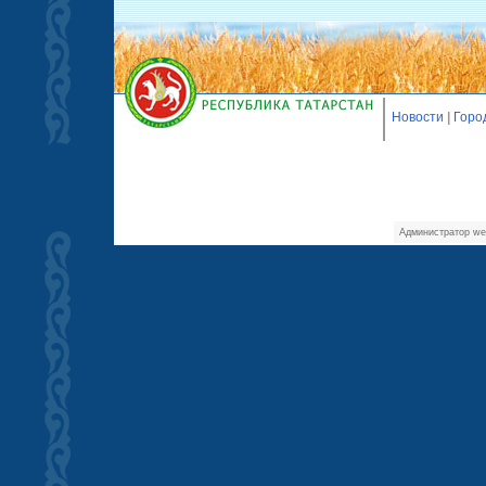
Новости
|
Горо
Администратор we