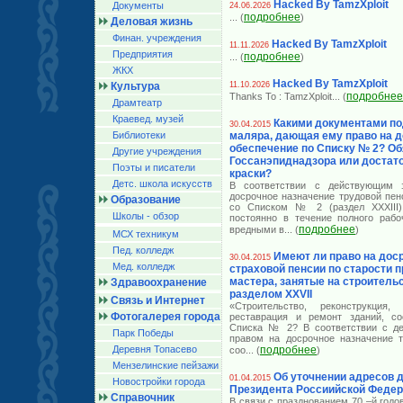
Hacked By TamzXploit
Документы
24.06.2026
подробнее
... (
)
Деловая жизнь
Финан. учреждения
Hacked By TamzXploit
11.11.2026
Предприятия
подробнее
... (
)
ЖКХ
Hacked By TamzXploit
Культура
11.10.2026
подробнее
Thanks To : TamzXploit
... (
Драмтеатр
Краевед. музей
Какими документами по
30.04.2015
Библиотеки
маляра, дающая ему право на 
обеспечение по Списку № 2? Об
Другие учреждения
Госсанэпиднадзора или достат
Поэты и писатели
краски?
Детс. школа искусств
В соответствии с действующим з
досрочное назначение трудовой пен
Образование
со Списком № 2 (раздел XXXIII)
Школы - обзор
постоянно в течение полного рабо
подробнее
вредными в
... (
)
МСХ техникум
Пед. колледж
Имеют ли право на дос
30.04.2015
Мед. колледж
страховой пенсии по старости 
мастера, занятые на строительс
Здравоохранение
разделом XXVII
Связь и Интернет
«Строительство, реконструкция, 
Фотогалерея города
реставрация и ремонт зданий, со
Списка № 2? В соответствии с де
Парк Победы
правом на досрочное назначение т
Деревня Топасево
подробнее
соо
... (
)
Мензелинские пейзажи
Об уточнении адресов 
01.04.2015
Новостройки города
Президента Россиийской Феде
Справочник
В связи с празднованием 70 –й год