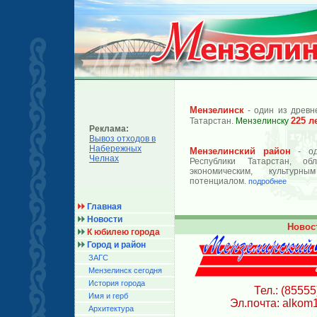
Мензелинск
- один из древн
225 л
Татарстан.
Мензелинску
Реклама:
Вывоз отходов в
Набережных
Мензелинский район
- од
Челнах
Республики Татарстан, об
экономическим, культурн
потенциалом.
подробнее
Главная
Новости
Новос
К юбилею города
Город и район
ЗАГС
Мензелинск сегодня
История города
Тел.: (85555
Имя и герб
Эл.почта: alkom
Архитектура