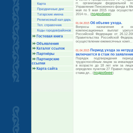
гг. организации федеральной 
Карта
Управление Пенсионного фонда в Ме
Праздничные дни
мая по 9 мая 2015 года осуществл
подробнее
2014 го
... (
)
Татарские имена
Религиозный кал-дарь
Об объеме ухода.
01.04.2015
Тел. справочник
Вопросы назначения и осу
Коды городов/райoнов
компенсационных выплат урегу
Российской Федерации от 26.12.2
Гостевая книга
Правительства Российской Федера
осуществлении ежемесячных комп
...
Объявления
Каталог ссылок
Период ухода за нетр
01.04.2015
Партнёры
включается в стаж по заявлени
Порядок подтверждения перио
Партнерские
трудоспособным лицом за инвалидом
ссылки
в возрасте до 18 лет или за лицо
Карта сайта
определен пунктом 27 Правил подсч
подробнее
стажа дл
... (
)