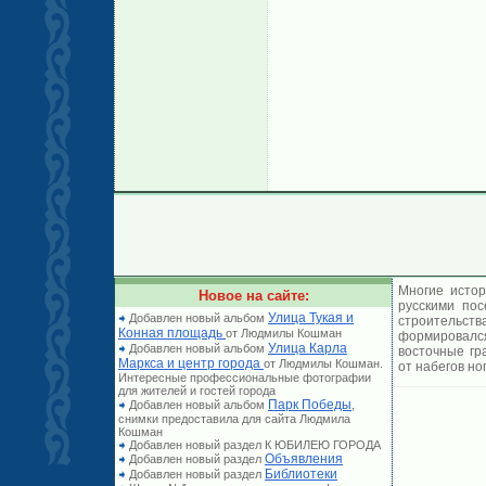
Многие истор
Новое на сайте:
русскими по
Улица Тукая и
Добавлен новый альбом
строительст
Конная площадь
от Людмилы Кошман
формировался
Улица Карла
Добавлен новый альбом
восточные гр
Маркса и центр города
от Людмилы Кошман.
от набегов но
Интересные профессиональные фотографии
для жителей и гостей города
Парк Победы
Добавлен новый альбом
,
снимки предоставила для сайта Людмила
Кошман
Добавлен новый раздел К ЮБИЛЕЮ ГОРОДА
Объявления
Добавлен новый раздел
Библиотеки
Добавлен новый раздел