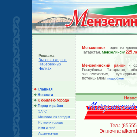
Мензелинск
- один из древн
225 л
Татарстан.
Мензелинску
Реклама:
Вывоз отходов в
Набережных
Мензелинский район
- од
Челнах
Республики Татарстан, об
экономическим, культурн
потенциалом.
подробнее
Главная
Новости
Новос
К юбилею города
Город и район
ЗАГС
Мензелинск сегодня
История города
Тел.: (85555
Имя и герб
Эл.почта: alkom
Архитектура