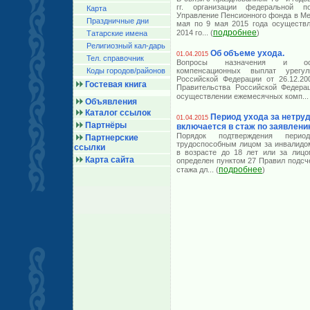
гг. организации федеральной 
Карта
Управление Пенсионного фонда в Ме
Праздничные дни
мая по 9 мая 2015 года осуществл
подробнее
2014 го
... (
)
Татарские имена
Религиозный кал-дарь
Об объеме ухода.
01.04.2015
Тел. справочник
Вопросы назначения и осу
Коды городов/райoнов
компенсационных выплат урегу
Российской Федерации от 26.12.2
Гостевая книга
Правительства Российской Федера
осуществлении ежемесячных комп
...
Объявления
Каталог ссылок
Период ухода за нетр
01.04.2015
Партнёры
включается в стаж по заявлени
Порядок подтверждения перио
Партнерские
трудоспособным лицом за инвалидом
ссылки
в возрасте до 18 лет или за лицо
Карта сайта
определен пунктом 27 Правил подсч
подробнее
стажа дл
... (
)