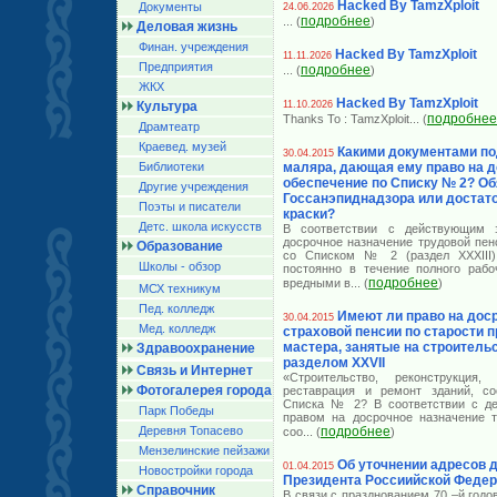
Hacked By TamzXploit
Документы
24.06.2026
подробнее
... (
)
Деловая жизнь
Финан. учреждения
Hacked By TamzXploit
11.11.2026
Предприятия
подробнее
... (
)
ЖКХ
Hacked By TamzXploit
Культура
11.10.2026
подробнее
Thanks To : TamzXploit
... (
Драмтеатр
Краевед. музей
Какими документами по
30.04.2015
Библиотеки
маляра, дающая ему право на 
обеспечение по Списку № 2? Об
Другие учреждения
Госсанэпиднадзора или достат
Поэты и писатели
краски?
Детс. школа искусств
В соответствии с действующим з
досрочное назначение трудовой пен
Образование
со Списком № 2 (раздел XXXIII)
Школы - обзор
постоянно в течение полного рабо
подробнее
вредными в
... (
)
МСХ техникум
Пед. колледж
Имеют ли право на дос
30.04.2015
Мед. колледж
страховой пенсии по старости 
мастера, занятые на строительс
Здравоохранение
разделом XXVII
Связь и Интернет
«Строительство, реконструкция, 
Фотогалерея города
реставрация и ремонт зданий, со
Списка № 2? В соответствии с де
Парк Победы
правом на досрочное назначение т
Деревня Топасево
подробнее
соо
... (
)
Мензелинские пейзажи
Об уточнении адресов 
01.04.2015
Новостройки города
Президента Россиийской Феде
Справочник
В связи с празднованием 70 –й год