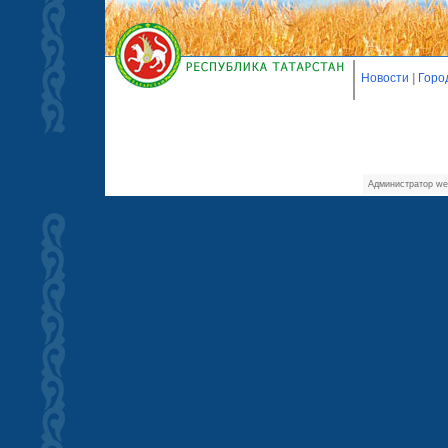
Новости
|
Горо
Администратор we