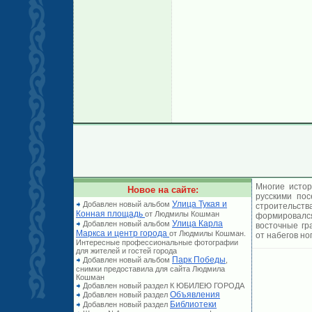
Многие истор
Новое на сайте:
русскими по
Улица Тукая и
Добавлен новый альбом
строительст
Конная площадь
от Людмилы Кошман
формировался
Улица Карла
Добавлен новый альбом
восточные гр
Маркса и центр города
от Людмилы Кошман.
от набегов но
Интересные профессиональные фотографии
для жителей и гостей города
Парк Победы
Добавлен новый альбом
,
снимки предоставила для сайта Людмила
Кошман
Добавлен новый раздел К ЮБИЛЕЮ ГОРОДА
Объявления
Добавлен новый раздел
Библиотеки
Добавлен новый раздел