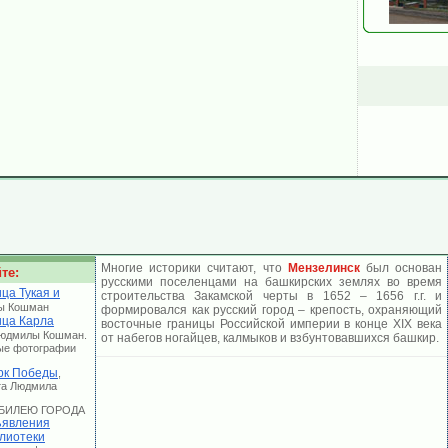
Многие историки считают, что
Мензелинск
был основан
те:
русскими поселенцами на башкирских землях во время
ца Тукая и
строительства Закамской черты в 1652 – 1656 г.г. и
ы Кошман
формировался как русский город – крепость, охраняющий
ица Карла
восточные границы Российской империи в конце ХIХ века
Людмилы Кошман.
от набегов ногайцев, калмыков и взбунтовавшихся башкир.
ые фотографии
рк Победы
,
та Людмила
 ЮБИЛЕЮ ГОРОДА
явления
лиотеки