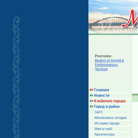
Реклама:
Вывоз отходов в
Набережных
Челнах
Главная
Новости
К юбилею города
Город и район
ЗАГС
Мензелинск сегодня
История города
Имя и герб
Архитектура