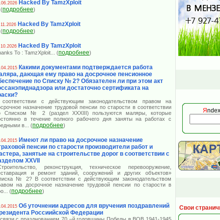
Hacked By TamzXploit
.06.2026
подробнее
 (
)
Hacked By TamzXploit
.11.2026
подробнее
 (
)
Hacked By TamzXploit
.10.2026
подробнее
anks To : TamzXploit
... (
)
Какими документами подтверждается работа
.04.2015
аляра, дающая ему право на досрочное пенсионное
беспечение по Списку № 2? Обязателен ли при этом акт
оссанэпиднадзора или достаточно сертификата на
раски?
 соответствии с действующим законодательством правом на
осрочное назначение трудовой пенсии по старости в соответствии
Я
ndex
о Списком № 2 (раздел XXXIII) пользуются маляры, которые
остоянно в течение полного рабочего дня заняты на работах с
подробнее
редными в
... (
)
Имеют ли право на досрочное назначение
.04.2015
траховой пенсии по старости производители работ и
астера, занятые на строительстве дорог в соответствии с
азделом XXVII
Строительство, реконструкция, техническое перевооружение,
еставрация и ремонт зданий, сооружений и других объектов»
писка № 2? В соответствии с действующим законодательством
равом на досрочное назначение трудовой пенсии по старости в
подробнее
оо
... (
)
Об уточнении адресов для вручения поздравлений
.04.2015
Свои странич
резидента Россиийской Федерации
 связи с празднованием 70 –й годовщины Победы в ВОВ 1941-1945