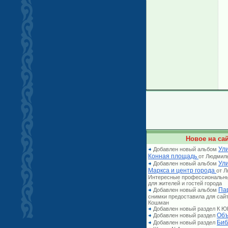
Новое на сай
Ули
Добавлен новый альбом
Конная площадь
от Людмил
Ул
Добавлен новый альбом
Маркса и центр города
от 
Интересные профессиональн
для жителей и гостей города
Па
Добавлен новый альбом
снимки предоставила для сай
Кошман
Добавлен новый раздел К
Объ
Добавлен новый раздел
Биб
Добавлен новый раздел