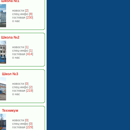
Школа №1
новости
[
2
]
спец-инфо
[
8
]
гостевая
[
230
]
о нас
Школа №2
новости
[
1
]
спец-инфо
[
1
]
гостевая
[
414
]
о нас
Школ №3
новости
[
0
]
спец-инфо
[
2
]
гостевая
[
219
]
о нас
Техникум
новости
[
0
]
спец-инфо
[
0
]
гостевая
[
229
]