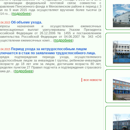
г. организации федеральной почтовой связи совместно с
правление Пенсионного фонда в Мензелинском районе в период с 3
ая по 9 мая 2015 года осуществляют вручение более тысячи (в
подробнее
14 го
... (
)
Об объеме ухода.
.04.2015
опросы назначения и осуществления ежемесячных
омпенсационных выплат урегулированы Указом Президента
оссийской Федерации от 26.12.2006 № 1455 и постановлением
равительства Российской Федерации от 04.06.2007 № 343 «Об
подробнее
существлении ежемесячных комп
... (
)
Период ухода за нетрудоспособным лицом
.04.2015
ключается в стаж по заявлению трудоспособного лица.
орядок подтверждения периода ухода, осуществляемого
рудоспособным лицом за инвалидом I группы, ребенком-инвалидом
 возрасте до 18 лет или за лицом, достигшим возраста 80 лет,
пределен пунктом 27 Правил подсчета и подтверждения страхового
подробнее
тажа дл
... (
)
|
все новости