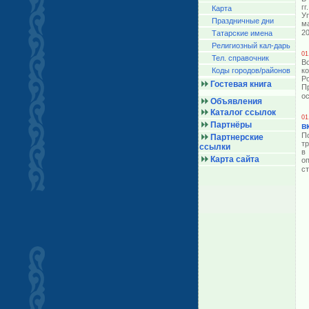
г
Карта
У
Праздничные дни
м
20
Татарские имена
Религиозный кал-дарь
01
Тел. справочник
В
Коды городов/райoнов
к
Р
Гостевая книга
П
о
Объявления
Каталог ссылок
01
Партнёры
в
П
Партнерские
т
ссылки
в
Карта сайта
о
с