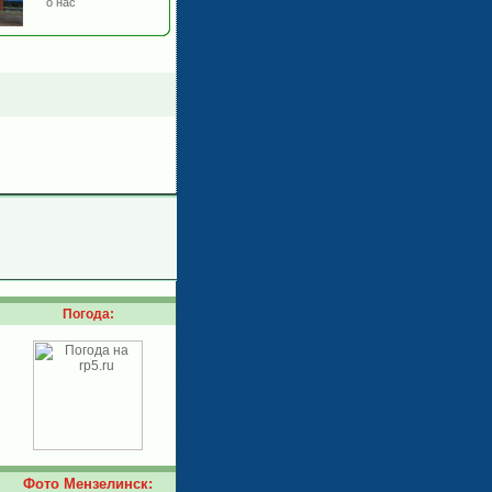
о нас
Погода:
Фото Мензелинск: