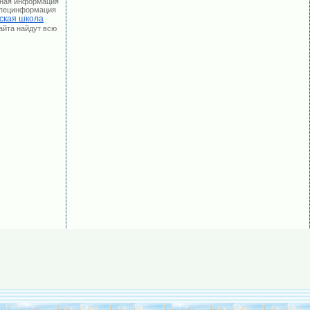
лная информация
 Специнформация
ская школа
сайта найдут всю