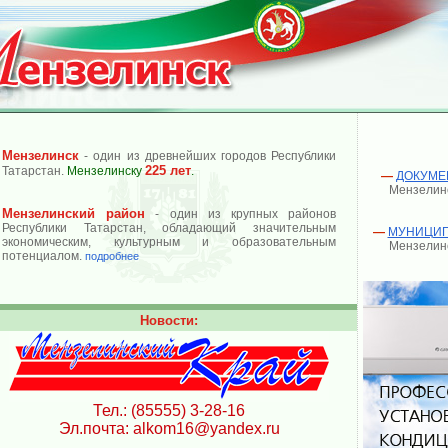
Мензелинск
- один из древнейших городов Республики
225 лет
Татарстан.
Мензелинску
.
—
ДОКУМЕ
Мензелинс
Мензелинский район
- один из крупных районов
Республики Татарстан, обладающий значительным
—
МУНИЦИПА
экономическим, культурным и образовательным
Мензелинс
потенциалом.
подробнее
Новости:
Тел.: (85555) 3-28-16
Эл.почта: alkom16@yandex.ru