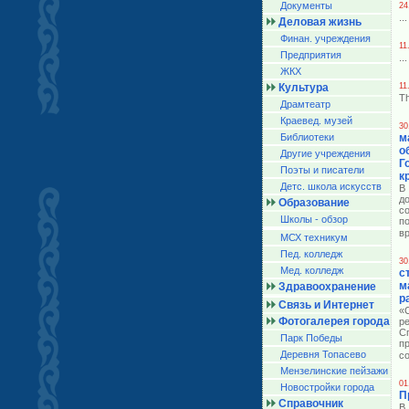
Документы
24
...
Деловая жизнь
Финан. учреждения
11
Предприятия
...
ЖКХ
Культура
11
Th
Драмтеатр
Краевед. музей
30
Библиотеки
м
о
Другие учреждения
Г
Поэты и писатели
к
Детс. школа искусств
В
д
Образование
с
Школы - обзор
п
в
МСХ техникум
Пед. колледж
30
Мед. колледж
с
м
Здравоохранение
р
Связь и Интернет
«
Фотогалерея города
р
С
Парк Победы
п
Деревня Топасево
с
Мензелинские пейзажи
01
Новостройки города
П
Справочник
В