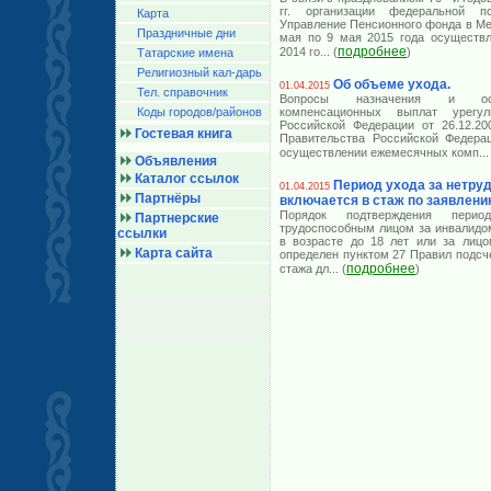
гг. организации федеральной 
Карта
Управление Пенсионного фонда в Ме
Праздничные дни
мая по 9 мая 2015 года осуществл
подробнее
2014 го
... (
)
Татарские имена
Религиозный кал-дарь
Об объеме ухода.
01.04.2015
Тел. справочник
Вопросы назначения и осу
Коды городов/райoнов
компенсационных выплат урегу
Российской Федерации от 26.12.2
Гостевая книга
Правительства Российской Федера
осуществлении ежемесячных комп
...
Объявления
Каталог ссылок
Период ухода за нетр
01.04.2015
Партнёры
включается в стаж по заявлени
Порядок подтверждения перио
Партнерские
трудоспособным лицом за инвалидом
ссылки
в возрасте до 18 лет или за лицо
Карта сайта
определен пунктом 27 Правил подсч
подробнее
стажа дл
... (
)