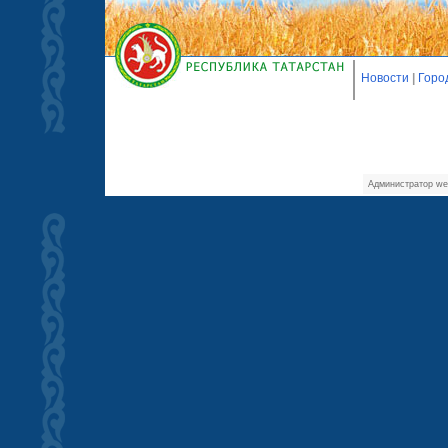
Новости
|
Горо
Администратор we