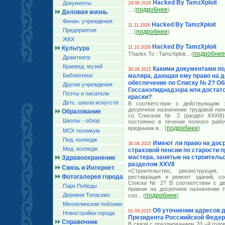
Hacked By TamzXploit
Документы
24.06.2026
подробнее
... (
)
Деловая жизнь
Финан. учреждения
Hacked By TamzXploit
11.11.2026
Предприятия
подробнее
... (
)
ЖКХ
Hacked By TamzXploit
Культура
11.10.2026
подробнее
Thanks To : TamzXploit
... (
Драмтеатр
Краевед. музей
Какими документами по
30.04.2015
Библиотеки
маляра, дающая ему право на 
обеспечение по Списку № 2? Об
Другие учреждения
Госсанэпиднадзора или достат
Поэты и писатели
краски?
Детс. школа искусств
В соответствии с действующим з
досрочное назначение трудовой пен
Образование
со Списком № 2 (раздел XXXIII)
Школы - обзор
постоянно в течение полного рабо
подробнее
вредными в
... (
)
МСХ техникум
Пед. колледж
Имеют ли право на дос
30.04.2015
Мед. колледж
страховой пенсии по старости 
мастера, занятые на строительс
Здравоохранение
разделом XXVII
Связь и Интернет
«Строительство, реконструкция, 
Фотогалерея города
реставрация и ремонт зданий, со
Списка № 2? В соответствии с де
Парк Победы
правом на досрочное назначение т
Деревня Топасево
подробнее
соо
... (
)
Мензелинские пейзажи
Об уточнении адресов 
01.04.2015
Новостройки города
Президента Россиийской Феде
Справочник
В связи с празднованием 70 –й год