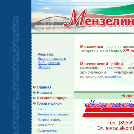
Мензелинск
- один из древн
225 л
Татарстан.
Мензелинску
Реклама:
Вывоз отходов в
Набережных
Мензелинский район
- од
Челнах
Республики Татарстан, об
экономическим, культурн
потенциалом.
подробнее
Главная
Новости
Новос
К юбилею города
Город и район
ЗАГС
Мензелинск сегодня
История города
Тел.: (85555
Имя и герб
Эл.почта: alkom
Архитектура