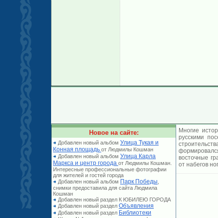
Многие истор
Новое на сайте:
русскими по
Улица Тукая и
Добавлен новый альбом
строительст
Конная площадь
от Людмилы Кошман
формировался
Улица Карла
Добавлен новый альбом
восточные гр
Маркса и центр города
от Людмилы Кошман.
от набегов но
Интересные профессиональные фотографии
для жителей и гостей города
Парк Победы
Добавлен новый альбом
,
снимки предоставила для сайта Людмила
Кошман
Добавлен новый раздел К ЮБИЛЕЮ ГОРОДА
Объявления
Добавлен новый раздел
Библиотеки
Добавлен новый раздел