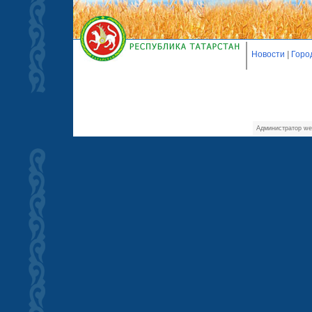
Новости
|
Горо
Администратор we