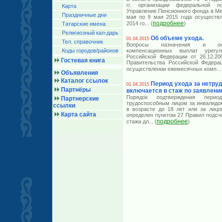
гг. организации федеральной 
Карта
Управление Пенсионного фонда в Ме
Праздничные дни
мая по 9 мая 2015 года осуществл
подробнее
2014 го
... (
)
Татарские имена
Религиозный кал-дарь
Об объеме ухода.
01.04.2015
Тел. справочник
Вопросы назначения и осу
Коды городов/райoнов
компенсационных выплат урегу
Российской Федерации от 26.12.2
Гостевая книга
Правительства Российской Федера
осуществлении ежемесячных комп
...
Объявления
Каталог ссылок
Период ухода за нетр
01.04.2015
Партнёры
включается в стаж по заявлени
Порядок подтверждения перио
Партнерские
трудоспособным лицом за инвалидом
ссылки
в возрасте до 18 лет или за лицо
Карта сайта
определен пунктом 27 Правил подсч
подробнее
стажа дл
... (
)