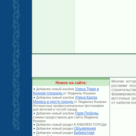
Многие истор
Новое на сайте:
русскими по
Улица Тукая и
Добавлен новый альбом
строительст
Конная площадь
от Людмилы Кошман
формировался
Улица Карла
Добавлен новый альбом
восточные гр
Маркса и центр города
от Людмилы Кошман.
от набегов но
Интересные профессиональные фотографии
для жителей и гостей города
Парк Победы
Добавлен новый альбом
,
снимки предоставила для сайта Людмила
Кошман
Добавлен новый раздел К ЮБИЛЕЮ ГОРОДА
Объявления
Добавлен новый раздел
Библиотеки
Добавлен новый раздел