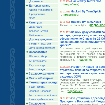
Hacked By TamzXploit
Документы
24.06.2026
подробнее
... (
)
Деловая жизнь
Финан. учреждения
Hacked By TamzXploit
11.11.2026
Предприятия
подробнее
... (
)
ЖКХ
Hacked By TamzXploit
Культура
11.10.2026
подробнее
Thanks To : TamzXploit
... (
Драмтеатр
Краевед. музей
Какими документами по
30.04.2015
Библиотеки
маляра, дающая ему право на 
обеспечение по Списку № 2? Об
Другие учреждения
Госсанэпиднадзора или достат
Поэты и писатели
краски?
Детс. школа искусств
В соответствии с действующим з
досрочное назначение трудовой пен
Образование
со Списком № 2 (раздел XXXIII)
Школы - обзор
постоянно в течение полного рабо
подробнее
вредными в
... (
)
МСХ техникум
Пед. колледж
Имеют ли право на дос
30.04.2015
Мед. колледж
страховой пенсии по старости 
мастера, занятые на строительс
Здравоохранение
разделом XXVII
Связь и Интернет
«Строительство, реконструкция, 
Фотогалерея города
реставрация и ремонт зданий, со
Списка № 2? В соответствии с де
Парк Победы
правом на досрочное назначение т
Деревня Топасево
подробнее
соо
... (
)
Мензелинские пейзажи
Об уточнении адресов 
01.04.2015
Новостройки города
Президента Россиийской Феде
Справочник
В связи с празднованием 70 –й год