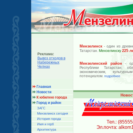
Мензелинск
- один из древн
225 л
Татарстан.
Мензелинску
Реклама:
Вывоз отходов в
Набережных
Мензелинский район
- од
Челнах
Республики Татарстан, об
экономическим, культурн
потенциалом.
подробнее
Главная
Новости
Новос
К юбилею города
Город и район
ЗАГС
Мензелинск сегодня
История города
Тел.: (85555
Имя и герб
Эл.почта: alkom
Архитектура