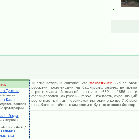
Многие историки считают, что
Мензелинск
был основан
те:
русскими поселенцами на башкирских землях во время
ца Тукая и
строительства Закамской черты в 1652 – 1656 г.г. и
ы Кошман
формировался как русский город – крепость, охраняющий
ица Карла
восточные границы Российской империи в конце ХIХ века
Людмилы Кошман.
от набегов ногайцев, калмыков и взбунтовавшихся башкир.
ые фотографии
рк Победы
,
та Людмила
 ЮБИЛЕЮ ГОРОДА
явления
лиотеки