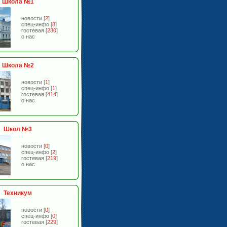
Школа №1
новости
[
2
]
спец-инфо
[
8
]
гостевая
[
230
]
о нас
Школа №2
новости
[
1
]
спец-инфо
[
1
]
гостевая
[
414
]
о нас
Школ №3
новости
[
0
]
спец-инфо
[
2
]
гостевая
[
219
]
о нас
Техникум
новости
[
0
]
спец-инфо
[
0
]
гостевая
[
229
]