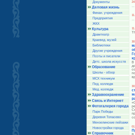
Документы
24
...
Деловая жизнь
Финан. учреждения
11
Предприятия
...
ЖКХ
Культура
11
Th
Драмтеатр
Краевед. музей
30
Библиотеки
м
о
Другие учреждения
Г
Поэты и писатели
к
Детс. школа искусств
В
д
Образование
с
Школы - обзор
п
в
МСХ техникум
Пед. колледж
30
Мед. колледж
с
м
Здравоохранение
р
Связь и Интернет
«
Фотогалерея города
р
С
Парк Победы
п
Деревня Топасево
с
Мензелинские пейзажи
01
Новостройки города
П
Справочник
В