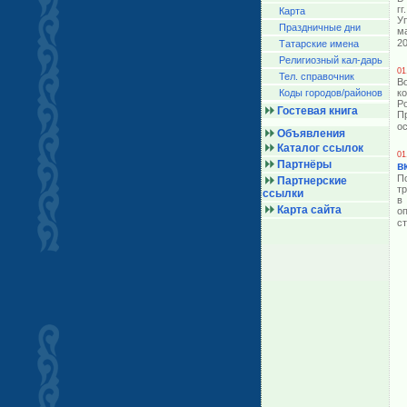
г
Карта
У
Праздничные дни
м
20
Татарские имена
Религиозный кал-дарь
01
Тел. справочник
В
Коды городов/райoнов
к
Р
Гостевая книга
П
о
Объявления
Каталог ссылок
01
Партнёры
в
П
Партнерские
т
ссылки
в
Карта сайта
о
с