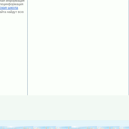
лная информация
 Специнформация
ская школа
сайта найдут всю