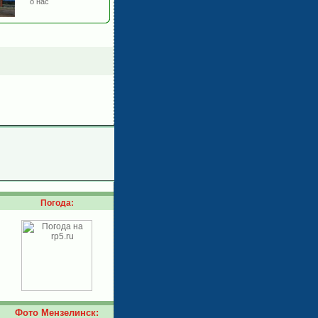
о нас
Погода:
Фото Мензелинск: