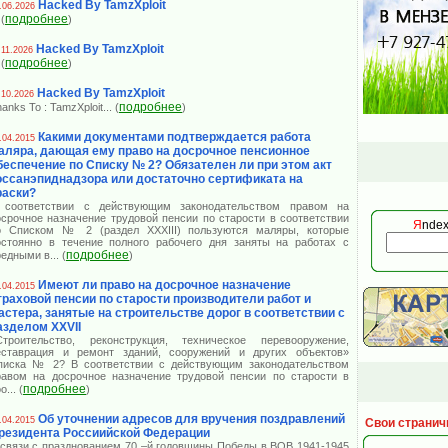
Hacked By TamzXploit
.06.2026
подробнее
 (
)
Hacked By TamzXploit
.11.2026
подробнее
 (
)
Hacked By TamzXploit
.10.2026
подробнее
anks To : TamzXploit
... (
)
Какими документами подтверждается работа
.04.2015
аляра, дающая ему право на досрочное пенсионное
беспечение по Списку № 2? Обязателен ли при этом акт
оссанэпиднадзора или достаточно сертификата на
раски?
 соответствии с действующим законодательством правом на
осрочное назначение трудовой пенсии по старости в соответствии
Я
ndex
о Списком № 2 (раздел XXXIII) пользуются маляры, которые
остоянно в течение полного рабочего дня заняты на работах с
подробнее
редными в
... (
)
Имеют ли право на досрочное назначение
.04.2015
траховой пенсии по старости производители работ и
астера, занятые на строительстве дорог в соответствии с
азделом XXVII
Строительство, реконструкция, техническое перевооружение,
еставрация и ремонт зданий, сооружений и других объектов»
писка № 2? В соответствии с действующим законодательством
равом на досрочное назначение трудовой пенсии по старости в
подробнее
оо
... (
)
Об уточнении адресов для вручения поздравлений
.04.2015
Свои странич
резидента Россиийской Федерации
 связи с празднованием 70 –й годовщины Победы в ВОВ 1941-1945