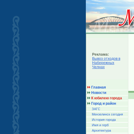
Реклама:
Вывоз отходов в
Набережных
Челнах
Главная
Новости
К юбилею города
Город и район
ЗАГС
Мензелинск сегодня
История города
Имя и герб
Архитектура