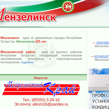
Мензелинск
- один из древнейших городов Республики
225 лет
Татарстан.
Мензелинску
.
—
ДОКУМЕ
Мензелинс
Мензелинский район
- один из крупных районов
Республики Татарстан, обладающий значительным
—
МУНИЦИПА
экономическим, культурным и образовательным
Мензелинс
потенциалом.
подробнее
Новости:
Тел.: (85555) 3-28-16
Эл.почта: alkom16@yandex.ru