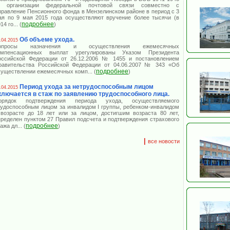
г. организации федеральной почтовой связи совместно с
правление Пенсионного фонда в Мензелинском районе в период с 3
ая по 9 мая 2015 года осуществляют вручение более тысячи (в
подробнее
14 го
... (
)
Об объеме ухода.
.04.2015
опросы назначения и осуществления ежемесячных
омпенсационных выплат урегулированы Указом Президента
оссийской Федерации от 26.12.2006 № 1455 и постановлением
равительства Российской Федерации от 04.06.2007 № 343 «Об
подробнее
существлении ежемесячных комп
... (
)
Период ухода за нетрудоспособным лицом
.04.2015
ключается в стаж по заявлению трудоспособного лица.
орядок подтверждения периода ухода, осуществляемого
рудоспособным лицом за инвалидом I группы, ребенком-инвалидом
 возрасте до 18 лет или за лицом, достигшим возраста 80 лет,
пределен пунктом 27 Правил подсчета и подтверждения страхового
подробнее
тажа дл
... (
)
|
все новости