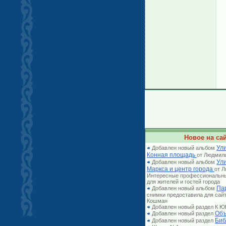
Новое на сай
Ули
Добавлен новый альбом
Конная площадь
от Людмил
Ул
Добавлен новый альбом
Маркса и центр города
от 
Интересные профессиональн
для жителей и гостей города
Па
Добавлен новый альбом
снимки предоставила для сай
Кошман
Добавлен новый раздел К
Объ
Добавлен новый раздел
Биб
Добавлен новый раздел