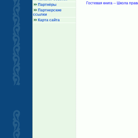
Гостевая книга -- Школа пра
Партнёры
Партнерские
ссылки
Карта сайта