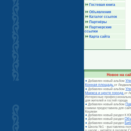
Гостевая книга
Объявления
Каталог ссылок
Партнёры
Партнерские
ссылки
Карта сайта
Новое на сай
Ули
Добавлен новый альбом
Конная площадь
от Людмил
Ул
Добавлен новый альбом
Маркса и центр города
от 
Интересные профессиональн
для жителей и гостей города
Па
Добавлен новый альбом
снимки предоставила для сай
Кошман
Добавлен новый раздел К
Объ
Добавлен новый раздел
Биб
Добавлен новый раздел
Школа №1 - выставлена по
о школе - читайте в разделе