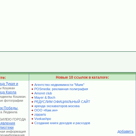
те:
Новые 10 ссылок в каталоге:
ца Тукая и
Агентство недвижимости "Маяк"
ы Кошман
POSmedia: рекламная полиграфия
ица Карла
Amoret club
Людмилы Кошман.
Mayer & Boch
ые фотографии
РЕДУСЛИМ ОФИЦИАЛЬНЫЙ САЙТ
аренда-экскаваторов.москва
рк Победы
,
ООО «Кам.ин»
та Людмила
zipparts
Vsekashpo
 ЮБИЛЕЮ ГОРОДА
явления
Создание книги доходов и расходов
лиотеки
добавить
лная информация
 Специнформация