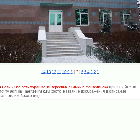
[
7
]
14
13
12
11
10
9
8
6
5
4
3
2
1
присылайте на
Если у Вас есть хорошие, интересные снимки г. Мензелинска
почту
admin@menzelinsk.ru
(фото, название изображения и описание
данного изображения)