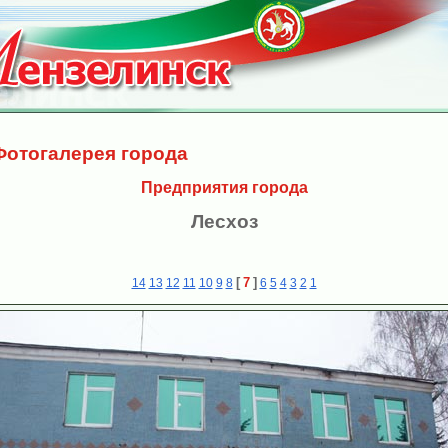
Фотогалерея города
Предприятия города
Лесхоз
[
7
]
14
13
12
11
10
9
8
6
5
4
3
2
1