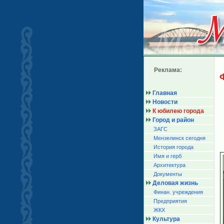
Реклама:
Главная
Новости
К юбилею города
Город и район
ЗАГС
Мензелинск сегодня
История города
Имя и герб
Архитектура
Документы
Деловая жизнь
Финан. учреждения
Предприятия
ЖКХ
Культура