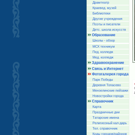
Драмтеатр
Краевед. музей
Библиотеки
Другие учреждения
Поэты и писатели
Детс. школа искусств
Образование
Школы - обзор
МСХ техникум
Пед. колледж
Мед. колледж
Здравоохранение
Связь и Интернет
Фотогалерея города
Парк Победы
Деревня Топасево
Мензелинские пейзажи
Новостройки города
Справочник
Карта
Праздничные дни
Татарские имена
Религиозный кал-дарь
Тел. справочник
Коды городов/райoнов