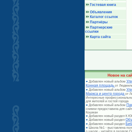
Гостевая книга
Объявления
Каталог ссылок
Партнёры
Партнерские
ссылки
Карта сайта
Новое на сай
Ули
Добавлен новый альбом
Конная площадь
от Людмил
Ул
Добавлен новый альбом
Маркса и центр города
от 
Интересные профессиональн
для жителей и гостей города
Па
Добавлен новый альбом
снимки предоставила для сай
Кошман
Добавлен новый раздел К
Объ
Добавлен новый раздел
Биб
Добавлен новый раздел
Школа №1 - выставлена по
о школе - читайте в разделе