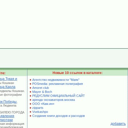
те:
Новые 10 ссылок в каталоге:
ца Тукая и
Агентство недвижимости "Маяк"
ы Кошман
POSmedia: рекламная полиграфия
ица Карла
Amoret club
Людмилы Кошман.
Mayer & Boch
ые фотографии
РЕДУСЛИМ ОФИЦИАЛЬНЫЙ САЙТ
аренда-экскаваторов.москва
рк Победы
,
ООО «Кам.ин»
та Людмила
zipparts
Vsekashpo
 ЮБИЛЕЮ ГОРОДА
явления
Создание книги доходов и расходов
лиотеки
добавить
лная информация
 Специнформация