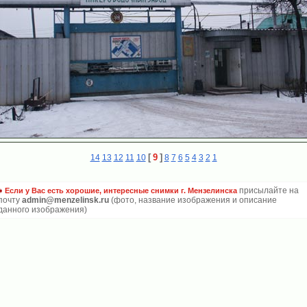
[
9
]
14
13
12
11
10
8
7
6
5
4
3
2
1
присылайте на
Если у Вас есть хорошие, интересные снимки г. Мензелинска
почту
admin@menzelinsk.ru
(фото, название изображения и описание
данного изображения)