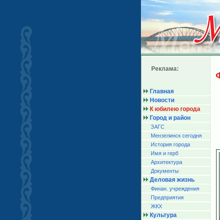
Реклама:
Главная
Новости
К юбилею города
Город и район
ЗАГС
Мензелинск сегодня
История города
Имя и герб
Архитектура
Документы
Деловая жизнь
Финан. учреждения
Предприятия
ЖКХ
Культура