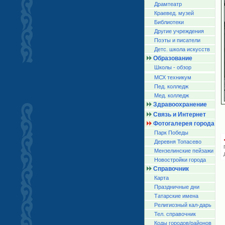
Драмтеатр
Краевед. музей
Библиотеки
Другие учреждения
Поэты и писатели
Детс. школа искусств
Образование
Школы - обзор
МСХ техникум
Пед. колледж
Мед. колледж
Здравоохранение
Связь и Интернет
Фотогалерея города
Парк Победы
Деревня Топасево
Мензелинские пейзажи
Новостройки города
Справочник
Карта
Праздничные дни
Татарские имена
Религиозный кал-дарь
Тел. справочник
Коды городов/райoнов