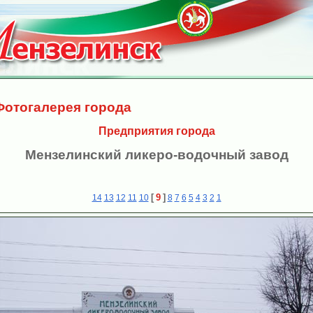
Фотогалерея города
Предприятия города
Мензелинский ликеро-водочный завод
[
9
]
14
13
12
11
10
8
7
6
5
4
3
2
1