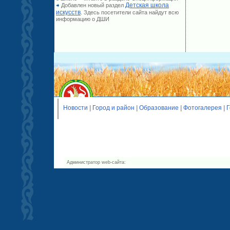
Детская школа
Добавлен новый раздел
искусств
. Здесь посетители сайта найдут всю
информацию о ДШИ
Новости
|
Город и район
|
Образование
|
Фотогалерея
|
Г
Администратор web-сайта: