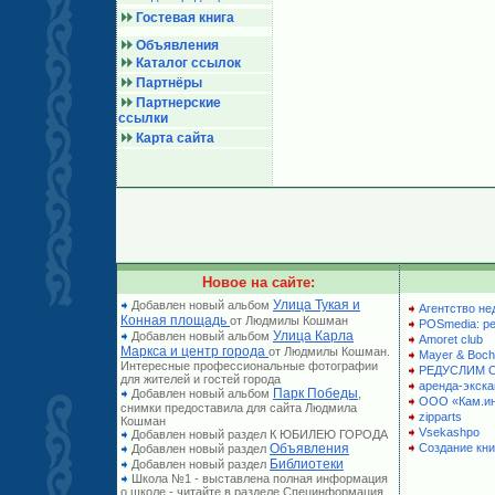
Гостевая книга
Объявления
Каталог ссылок
Партнёры
Партнерские
ссылки
Карта сайта
Новое на сайте:
Улица Тукая и
Добавлен новый альбом
Агентство не
Конная площадь
от Людмилы Кошман
POSmedia: р
Улица Карла
Добавлен новый альбом
Amoret club
Маркса и центр города
от Людмилы Кошман.
Mayer & Boch
Интересные профессиональные фотографии
РЕДУСЛИМ 
для жителей и гостей города
аренда-экска
Парк Победы
Добавлен новый альбом
,
ООО «Кам.и
снимки предоставила для сайта Людмила
zipparts
Кошман
Vsekashpo
Добавлен новый раздел К ЮБИЛЕЮ ГОРОДА
Объявления
Создание кни
Добавлен новый раздел
Библиотеки
Добавлен новый раздел
Школа №1 - выставлена полная информация
о школе - читайте в разделе Специнформация