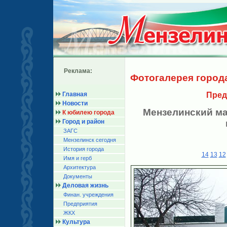
Реклама:
Фотогалерея город
Главная
Пред
Новости
Мензелинский м
К юбилею города
Город и район
ЗАГС
Мензелинск сегодня
История города
14
13
12
Имя и герб
Архитектура
Документы
Деловая жизнь
Финан. учреждения
Предприятия
ЖКХ
Культура