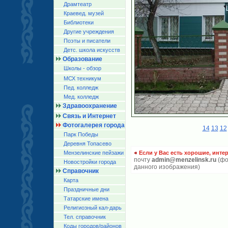
Драмтеатр
Краевед. музей
Библиотеки
Другие учреждения
Поэты и писатели
Детс. школа искусств
Образование
Школы - обзор
МСХ техникум
Пед. колледж
Мед. колледж
Здравоохранение
Связь и Интернет
Фотогалерея города
14
13
12
Парк Победы
Деревня Топасево
Мензелинские пейзажи
Если у Вас есть хорошие, инте
почту
admin@menzelinsk.ru
(фо
Новостройки города
данного изображения)
Справочник
Карта
Праздничные дни
Татарские имена
Религиозный кал-дарь
Тел. справочник
Коды городов/райoнов