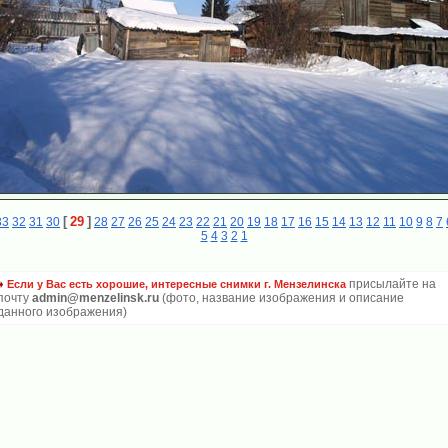
[
29
]
33
32
31
30
28
27
26
25
24
23
22
21
20
19
18
17
16
15
14
13
12
11
10
9
8
7
5
4
3
2
1
присылайте на
Если у Вас есть хорошие, интересные снимки г. Мензелинска
почту
admin@menzelinsk.ru
(фото, название изображения и описание
данного изображения)