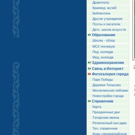
Драмтеатр
Краевед. музей
Библиотеки
Другие учреждения
Поэты и писатели
Детс. школа искусств
Образование
Школы - обзор
МСХ техникум
Пед. колледж
Мед. колледж
Здравоохранение
Связь и Интернет
Фотогалерея города
Парк Победы
Деревня Топасево
Мензелинские пейзажи
Новостройки города
Справочник
Карта
Праздничные дни
Татарские имена
Религиозный кал-дарь
Тел. справочник
Коды городов/райoнов