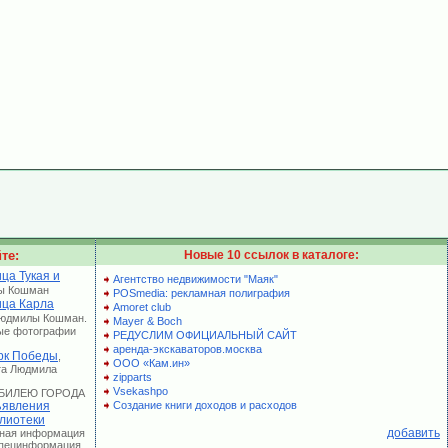
те:
Новые 10 ссылок в каталоге:
ца Тукая и
Агентство недвижимости "Маяк"
ы Кошман
POSmedia: рекламная полиграфия
ица Карла
Amoret club
Людмилы Кошман.
Mayer & Boch
ые фотографии
РЕДУСЛИМ ОФИЦИАЛЬНЫЙ САЙТ
аренда-экскаваторов.москва
рк Победы
,
ООО «Кам.ин»
та Людмила
zipparts
Vsekashpo
 ЮБИЛЕЮ ГОРОДА
явления
Создание книги доходов и расходов
лиотеки
добавить
лная информация
 Специнформация