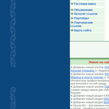
Гостевая книга
Объявления
Каталог ссылок
Партнёры
Партнерские
ссылки
Карта сайта
Новое на сай
Ули
Добавлен новый альбом
Конная площадь
от Людмил
Ул
Добавлен новый альбом
Маркса и центр города
от 
Интересные профессиональн
для жителей и гостей города
Па
Добавлен новый альбом
снимки предоставила для сай
Кошман
Добавлен новый раздел К
Объ
Добавлен новый раздел
Биб
Добавлен новый раздел
Школа №1 - выставлена по
о школе - читайте в разделе