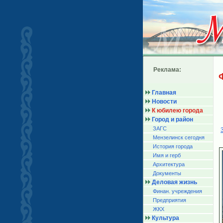
Реклама:
Главная
Новости
К юбилею города
Город и район
ЗАГС
Мензелинск сегодня
История города
Имя и герб
Архитектура
Документы
Деловая жизнь
Финан. учреждения
Предприятия
ЖКХ
Культура