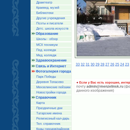
Драмтеатр
Краевед. музей
Библиотеки
Другие учреждения
Поэты и писатели
Детс. школа искусств
Образование
Школы - обзор
МСХ техникум
Пед. колледж
Мед. колледж
Здравоохранение
33
32
31
30
29
28
27
26
25
24
23
Связь и Интернет
Фотогалерея города
Парк Победы
Деревня Топасево
Если у Вас есть хорошие, инте
почту
admin@menzelinsk.ru
(фо
Мензелинские пейзажи
данного изображения)
Новостройки города
Справочник
Карта
Праздничные дни
Татарские имена
Религиозный кал-дарь
Тел. справочник
Коды городов/райoнов