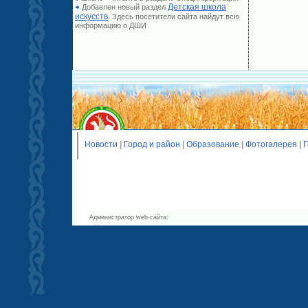
Детская школа
Добавлен новый раздел
искусств
. Здесь посетители сайта найдут всю
информацию о ДШИ
Новости
|
Город и район
|
Образование
|
Фотогалерея
|
Г
Администратор web-сайта: