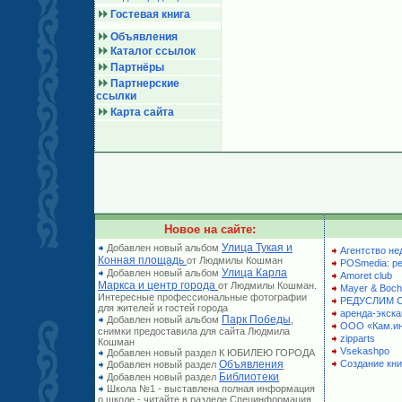
Гостевая книга
Объявления
Каталог ссылок
Партнёры
Партнерские
ссылки
Карта сайта
Новое на сайте:
Улица Тукая и
Добавлен новый альбом
Агентство не
Конная площадь
от Людмилы Кошман
POSmedia: р
Улица Карла
Добавлен новый альбом
Amoret club
Маркса и центр города
от Людмилы Кошман.
Mayer & Boch
Интересные профессиональные фотографии
РЕДУСЛИМ 
для жителей и гостей города
аренда-экска
Парк Победы
Добавлен новый альбом
,
ООО «Кам.и
снимки предоставила для сайта Людмила
zipparts
Кошман
Vsekashpo
Добавлен новый раздел К ЮБИЛЕЮ ГОРОДА
Объявления
Создание кни
Добавлен новый раздел
Библиотеки
Добавлен новый раздел
Школа №1 - выставлена полная информация
о школе - читайте в разделе Специнформация