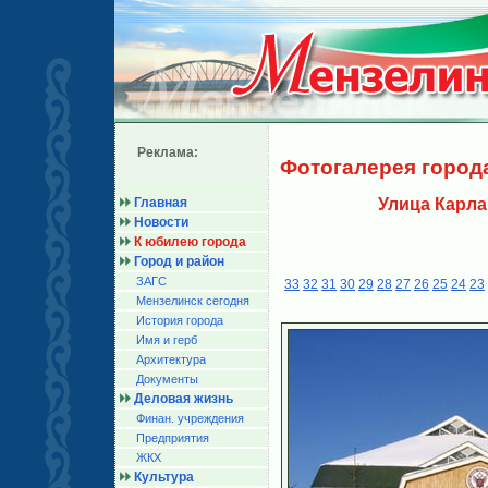
Реклама:
Фотогалерея город
Главная
Улица Карла
Новости
К юбилею города
Город и район
ЗАГС
33
32
31
30
29
28
27
26
25
24
23
Мензелинск сегодня
История города
Имя и герб
Архитектура
Документы
Деловая жизнь
Финан. учреждения
Предприятия
ЖКХ
Культура