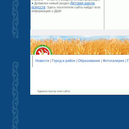
Детская школа
Добавлен новый раздел
искусств
. Здесь посетители сайта найдут всю
информацию о ДШИ
Новости
|
Город и район
|
Образование
|
Фотогалерея
|
Г
Администратор web-сайта: