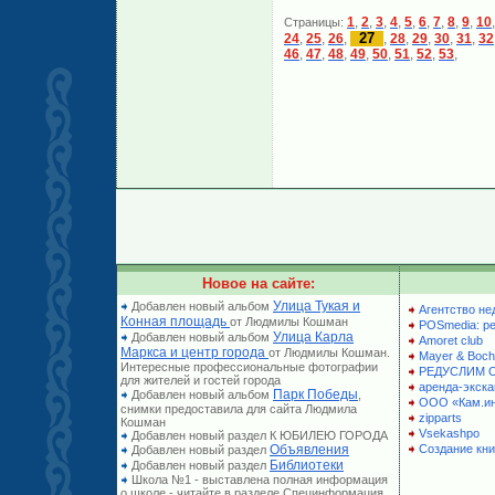
1
,
2
,
3
,
4
,
5
,
6
,
7
,
8
,
9
,
10
Страницы:
27
24
,
25
,
26
,
,
28
,
29
,
30
,
31
,
32
46
,
47
,
48
,
49
,
50
,
51
,
52
,
53
,
Новое на сайте:
Улица Тукая и
Добавлен новый альбом
Агентство не
Конная площадь
от Людмилы Кошман
POSmedia: р
Улица Карла
Добавлен новый альбом
Amoret club
Маркса и центр города
от Людмилы Кошман.
Mayer & Boch
Интересные профессиональные фотографии
РЕДУСЛИМ 
для жителей и гостей города
аренда-экска
Парк Победы
Добавлен новый альбом
,
ООО «Кам.и
снимки предоставила для сайта Людмила
zipparts
Кошман
Vsekashpo
Добавлен новый раздел К ЮБИЛЕЮ ГОРОДА
Объявления
Создание кни
Добавлен новый раздел
Библиотеки
Добавлен новый раздел
Школа №1 - выставлена полная информация
о школе - читайте в разделе Специнформация