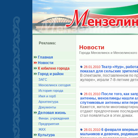
Реклама:
Новости
Города Мензелинск и Мензелинского
Главная
Новости
Театр «Нур», рабо
28.01.2010
К юбилею города
показал для сельских зрителей
Город и район
В спектакле, поставленном по 
ЗАГС
җүләре», играли 7-8-летние дет
Мензелинск сегодня
История города
После того, как за
28.01.2010
Имя и герб
антенны, мензелинцы нашли а
Архитектура
спутниковые антенны или пере
Кажется, жители многоквартирн
Документы
отдают предпочтение последнем
Деловая жизнь
стал появляться в этих домах.
Финан. учреждения
Предприятия
ЖКХ
6 февраля впервые
28.01.2010
мальчиков и девочек, родивших
Культура