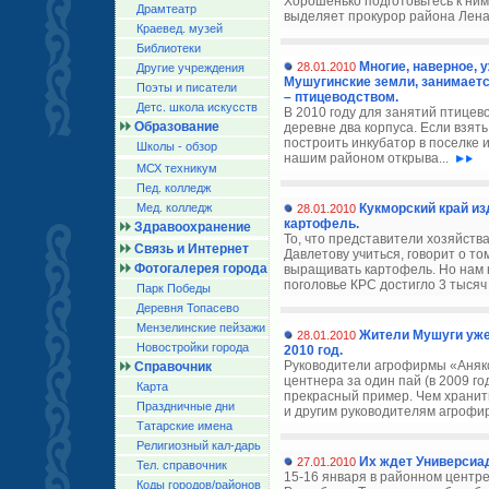
Хорошенько подготовьтесь к ни
Драмтеатр
выделяет прокурор района Лена
Краевед. музей
Библиотеки
Многие, наверное, у
28.01.2010
Другие учреждения
Мушугинские земли, занимаетс
Поэты и писатели
– птицеводством.
Детс. школа искусств
В 2010 году для занятий птицев
Образование
деревне два корпуса. Если взять
построить инкубатор в поселке и
Школы - обзор
нашим районом открыва...
МСХ техникум
Пед. колледж
Мед. колледж
Кукморский край и
28.01.2010
картофель.
Здравоохранение
То, что представители хозяйств
Связь и Интернет
Давлетову учиться, говорит о т
Фотогалерея города
выращивать картофель. Но нам ну
поголовье КРС достигло 3 тысяч 
Парк Победы
Деревня Топасево
Мензелинские пейзажи
Жители Мушуги уже 
28.01.2010
Новостройки города
2010 год.
Руководители агрофирмы «Аняков
Справочник
центнера за один пай (в 2009 го
Карта
прекрасный пример. Чем хранить
Праздничные дни
и другим руководителям агрофир
Татарские имена
Религиозный кал-дарь
Их ждет Универсиа
27.01.2010
Тел. справочник
15-16 января в районном центр
Коды городов/райoнов