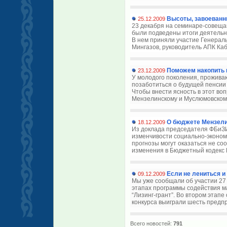
Высоты, завоеван
25.12.2009
23 декабря на семинаре-совеща
были подведены итоги деятельн
В нем приняли участие Генера
Мингазов, руководитель АПК Каб
Поможем накопить
23.12.2009
У молодого поколения, проживаю
позаботиться о будущей пенсии
Чтобы внести ясность в этот во
Мензелинскому и Муслюмовскому
О бюджете Мензели
18.12.2009
Из доклада председателя ФБиЗИ
изменчивости социально-эконом
прогнозы могут оказаться не со
изменения в Бюджетный кодекс Р
Если не лениться и 
09.12.2009
Мы уже сообщали об участии 27
этапах программы содействия м
“Лизинг-грант”. Во втором этап
конкурса выиграли шесть предп
Всего новостей:
791