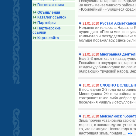
Республики Татарстан по борьбе
Гостевая книга
За честь Мензелинского района
«Юбилейный» - учащиеся средн
Объявления
Каталог ссылок
Партнёры
Рустам Ахметханов
21.01.2010
Недавно житель села Наратлы К
Партнерские
аудио-диск. «Песни мои, послуша
ссылки
компьютер и между делом начала
Карта сайта
больше поражалась: здесь были 
Многранная деятел
21.01.2010
Еще 2-3 десятка лет назад куп
Российского государства, харак
каждом удобном случае по-разно
обирающих трудовой народ. Верн
СЛОВНО ВОЛШЕБН
15.01.2010
В последние 2-3 года на страни
Миннехузина. Жители района, каж
совершает какое-либо доброе де
поселения Равиль Лотфуллович,
Мензелинск “боретс
13.01.2010
Зима прочно установила свою вл
морозы, в новом году метут сне
то, что накануне Нового года в 
настоящая зима, придав ...