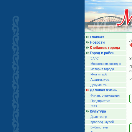
Главная
Д
Новости
К юбилею города
Город и район
ЗАГС
У
Мензелинск сегодня
П
История города
о
Имя и герб
Р
Архитектура
Документы
Деловая жизнь
Финан. учреждения
Предприятия
ЖКХ
Культура
Драмтеатр
Краевед. музей
Библиотеки