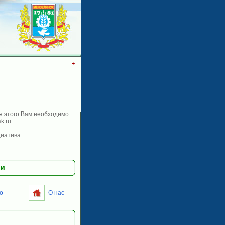
я этого Вам необходимо
k.ru
иатива.
ии
о
О нас