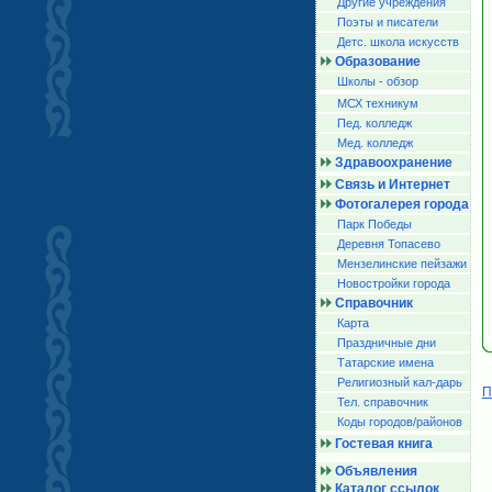
Другие учреждения
Поэты и писатели
Детс. школа искусств
Образование
Школы - обзор
МСХ техникум
Пед. колледж
Мед. колледж
Здравоохранение
Связь и Интернет
Фотогалерея города
Парк Победы
Деревня Топасево
Мензелинские пейзажи
Новостройки города
Справочник
Карта
Праздничные дни
Татарские имена
Религиозный кал-дарь
П
Тел. справочник
Коды городов/райoнов
Гостевая книга
Объявления
Каталог ссылок