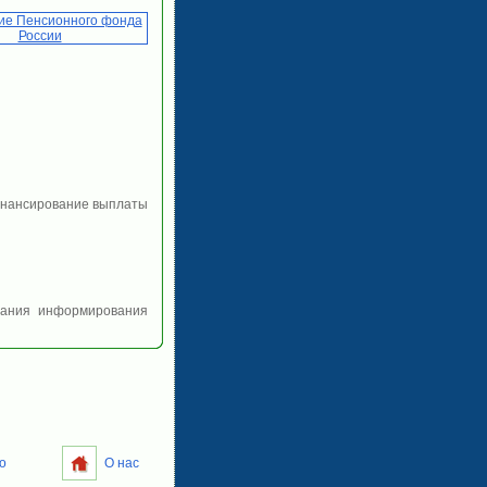
финансирование выплаты
пания информирования
о
О нас