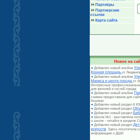
Партнёры
Партнерские
ссылки
Карта сайта
Новое на сай
Ули
Добавлен новый альбом
Конная площадь
от Людмил
Ул
Добавлен новый альбом
Маркса и центр города
от 
Интересные профессиональн
для жителей и гостей города
Па
Добавлен новый альбом
снимки предоставила для сай
Кошман
Добавлен новый раздел К
Объ
Добавлен новый раздел
Биб
Добавлен новый раздел
Школа №1 - выставлена по
о школе - читайте в разделе
Дет
Добавлен новый раздел
искусств
. Здесь посетители 
информацию о ДШИ