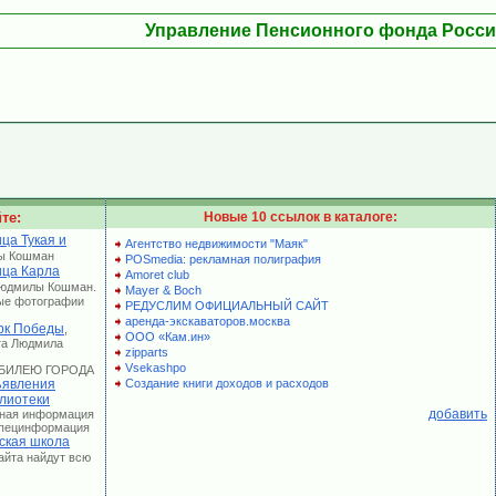
Управление Пенсионного фонда Росс
те:
Новые 10 ссылок в каталоге:
ца Тукая и
Агентство недвижимости "Маяк"
ы Кошман
POSmedia: рекламная полиграфия
ица Карла
Amoret club
Людмилы Кошман.
Mayer & Boch
ые фотографии
РЕДУСЛИМ ОФИЦИАЛЬНЫЙ САЙТ
аренда-экскаваторов.москва
рк Победы
,
ООО «Кам.ин»
та Людмила
zipparts
Vsekashpo
 ЮБИЛЕЮ ГОРОДА
явления
Создание книги доходов и расходов
лиотеки
добавить
лная информация
 Специнформация
ская школа
сайта найдут всю