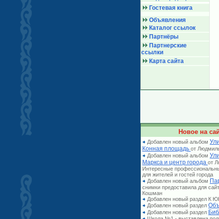
Гостевая книга
Объявления
Каталог ссылок
Партнёры
Партнерские
ссылки
Карта сайта
Новое на сай
Ули
Добавлен новый альбом
Конная площадь
от Людмил
Ул
Добавлен новый альбом
Маркса и центр города
от 
Интересные профессиональн
для жителей и гостей города
Па
Добавлен новый альбом
снимки предоставила для сай
Кошман
Добавлен новый раздел К
Объ
Добавлен новый раздел
Биб
Добавлен новый раздел
Школа №1 - выставлена по