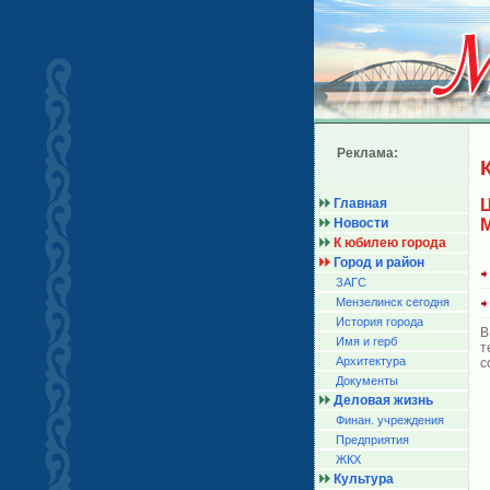
Реклама:
Главная
Новости
К юбилею города
Город и район
ЗАГС
Мензелинск сегодня
История города
В
Имя и герб
т
Архитектура
с
Документы
Деловая жизнь
Финан. учреждения
Предприятия
ЖКХ
Культура