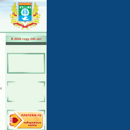
В 2026 году 245 лет
га