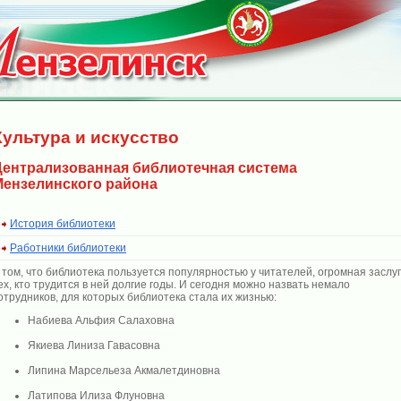
Культура и искусство
Централизованная библиотечная система
Мензелинского района
История библиотеки
Работники библиотеки
 том, что библиотека пользуется популярностью у читателей, огромная заслу
ех, кто трудится в ней долгие годы. И сегодня можно назвать немало
отрудников, для которых библиотека стала их жизнью:
Набиева Альфия Салаховна
Якиева Линиза Гавасовна
Липина Марсельеза Акмалетдиновна
Латипова Илиза Флуновна