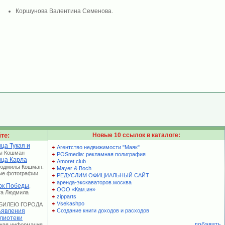
Коршунова Валентина Семенова.
те:
Новые 10 ссылок в каталоге:
ца Тукая и
Агентство недвижимости "Маяк"
ы Кошман
POSmedia: рекламная полиграфия
ица Карла
Amoret club
Людмилы Кошман.
Mayer & Boch
ые фотографии
РЕДУСЛИМ ОФИЦИАЛЬНЫЙ САЙТ
аренда-экскаваторов.москва
рк Победы
,
ООО «Кам.ин»
та Людмила
zipparts
Vsekashpo
 ЮБИЛЕЮ ГОРОДА
явления
Создание книги доходов и расходов
лиотеки
добавить
лная информация