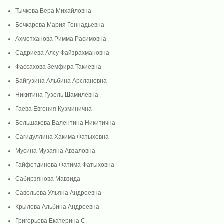
Тычкова Вера Михайловна
Бочкарева Мария Геннадьевна
Ахметханова Римма Расимовна
Садриева Алсу Файзрахмановна
Фассахова Земфира Такиевна
Байгузина Альбина Арслановна
Никитина Гузель Шамилевна
Гаева Евгения Кузминична
Большакова Валентина Никитична
Сагидуллина Хакима Фатыховна
Мусина Музаяна Авзаловна
Гайфетдинова Фатима Фатыховна
Сабирзянова Мавзида
Савельева Ульяна Андреевна
Крылова Альбина Андреевна
Григорьева Екатерина С.