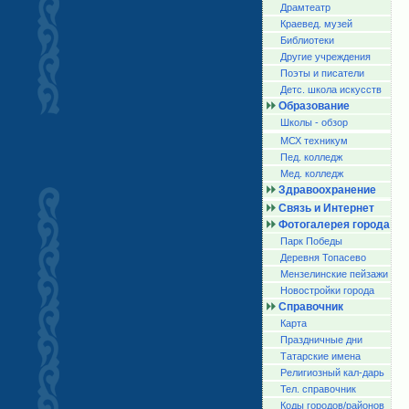
Драмтеатр
Краевед. музей
Библиотеки
Другие учреждения
Поэты и писатели
Детс. школа искусств
Образование
Школы - обзор
МСХ техникум
Пед. колледж
Мед. колледж
Здравоохранение
Связь и Интернет
Фотогалерея города
Парк Победы
Деревня Топасево
Мензелинские пейзажи
Новостройки города
Справочник
Карта
Праздничные дни
Татарские имена
Религиозный кал-дарь
Тел. справочник
Коды городов/райoнов