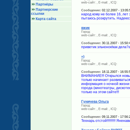
web-сайт:
, E-mail:
, ICQ:
Партнёры
Партнерские
Сообщение:
02.12.2007 - 13:05:
ссылки
народ кому не более 16, лет з
пытаюсь розкрутить. Надеюсь
Карта сайта
вжик
Город:
web-сайт:
, E-mail:
, ICQ:
Сообщение:
30.11.2007 - 15:50:
приветик эльчонок!как дела?
=)
Город:
web-сайт:
, E-mail:
, ICQ:
Сообщение:
18.11.2007 - 16:55:
ВНИМАНИЕ!!! Открылся новый
только начинает развиваться
информация о ночной жизни н
города (кинотеатры, дискотек
только на этом сайте!!!
Гуничева Ольга
Город:
web-сайт:
, E-mail:
, ICQ:
Сообщение:
09.11.2007 - 17:56:
Технарь отстой!!!!!!!!!! Янен