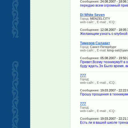
Сообщение:
24.08.2007 - 18:06:
передаю всем огромный при
Dj White Seven
Город:
MENZELCITY
web-сайт:
, E-mail:
, ICQ:
Сообщение:
12.08.2007 - 18:05:
Желающим узнать о клубной 
Тимеров Салават
Город:
Санкт-Петербург
web-сайт:
, E-mail:
king-sel@yan
Сообщение:
05.08.2007 - 19:50:
Привет.Всему техникуму!!! в
буду ждать.Эх Было время. в
777
Город:
web-сайт:
, E-mail:
, ICQ:
Сообщение:
19.03.2007 - 22:22:
Прошу прощения в техникум
777
Город:
web-сайт:
, E-mail:
, ICQ:
Сообщение:
19.03.2007 - 22:21:
Есть ли в вашей школе трен