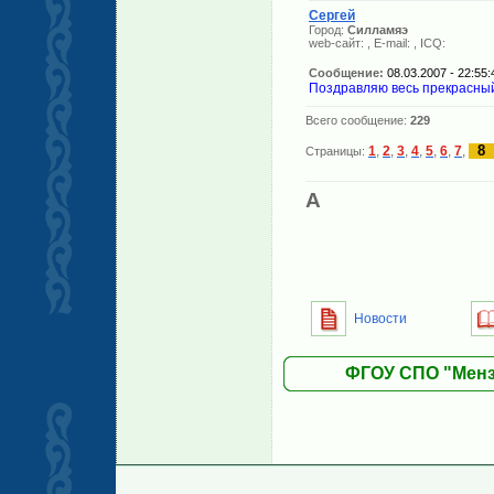
Сергей
Город:
Силламяэ
web-сайт:
, E-mail:
, ICQ:
Сообщение:
08.03.2007 - 22:55:
Поздравляю весь прекрасный
Всего сообщение:
229
8
1
,
2
,
3
,
4
,
5
,
6
,
7
,
Страницы:
A
Новости
ФГОУ СПО "Менз