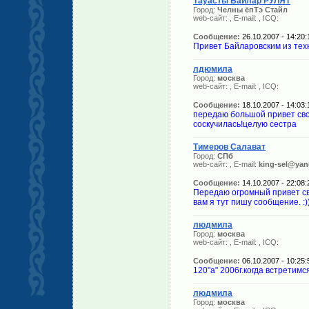
Тауасты Байлар РУЛЯТ
Город:
Челны ёпТэ Стайл
web-сайт:
, E-mail:
, ICQ:
Сообщение:
26.10.2007 - 14:20:
Привет Байларовским из техн
лдюмила
Город:
москва
web-сайт:
, E-mail:
, ICQ:
Сообщение:
18.10.2007 - 14:03:
передаю большой привет сво
соскучилась!целую сестра
Тимеров Салават
Город:
СПб
web-сайт:
, E-mail:
king-sel@yan
Сообщение:
14.10.2007 - 22:08:
Передаю огромный привет св
вам я тут пишу сообщение. :)
людмила
Город:
москва
web-сайт:
, E-mail:
, ICQ:
Сообщение:
06.10.2007 - 10:25:
120"а" 2006г.когда встретимс
людмила
Город:
москва