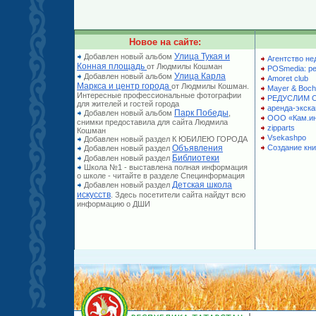
Новое на сайте:
Улица Тукая и
Добавлен новый альбом
Агентство не
Конная площадь
от Людмилы Кошман
POSmedia: р
Улица Карла
Добавлен новый альбом
Amoret club
Маркса и центр города
от Людмилы Кошман.
Mayer & Boch
Интересные профессиональные фотографии
РЕДУСЛИМ 
для жителей и гостей города
аренда-экска
Парк Победы
Добавлен новый альбом
,
ООО «Кам.и
снимки предоставила для сайта Людмила
zipparts
Кошман
Vsekashpo
Добавлен новый раздел К ЮБИЛЕЮ ГОРОДА
Объявления
Создание кни
Добавлен новый раздел
Библиотеки
Добавлен новый раздел
Школа №1 - выставлена полная информация
о школе - читайте в разделе Специнформация
Детская школа
Добавлен новый раздел
искусств
. Здесь посетители сайта найдут всю
информацию о ДШИ