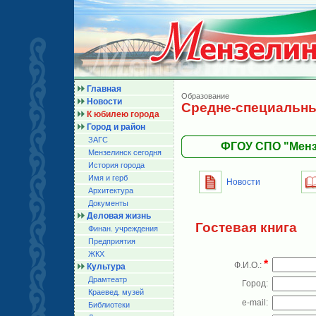
Главная
Образование
Новости
Средне-специальны
К юбилею города
Город и район
ЗАГС
ФГОУ СПО "Менз
Мензелинск сегодня
История города
Имя и герб
Новости
Архитектура
Документы
Деловая жизнь
Гостевая книга
Финан. учреждения
Предприятия
ЖКХ
*
Ф.И.О.:
Культура
Драмтеатр
Город:
Краевед. музей
e-mail:
Библиотеки