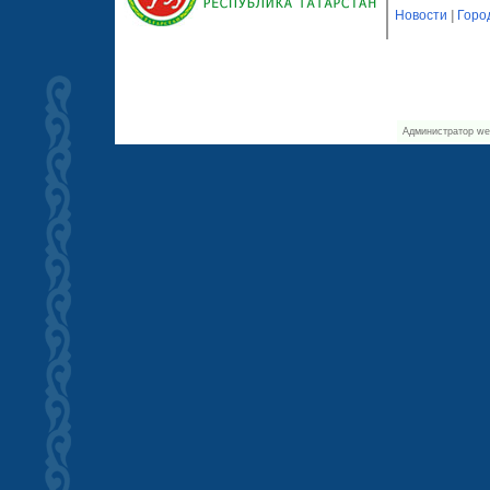
Новости
|
Горо
Администратор we