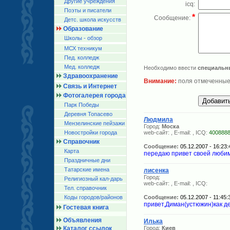
Другие учреждения
icq:
Поэты и писатели
*
Сообщение:
Детс. школа искусств
Образование
Школы - обзор
МСХ техникум
Пед. колледж
Мед. колледж
Необходимо ввести
специальн
Здравоохранение
Внимание:
поля отмеченные
Связь и Интернет
Фотогалерея города
Парк Победы
Деревня Топасево
Людмила
Мензелинские пейзажи
Город:
Моска
Новостройки города
web-сайт:
, E-mail:
, ICQ:
400888
Справочник
Сообщение:
05.12.2007 - 16:23:
Карта
передаю привет своей любим
Праздничные дни
Татарские имена
лисенка
Город:
Религиозный кал-дарь
web-сайт:
, E-mail:
, ICQ:
Тел. справочник
Коды городов/райoнов
Сообщение:
05.12.2007 - 11:45:
привет,Диман(устюжин)как де
Гостевая книга
Объявления
Илька
Каталог ссылок
Город:
Киев