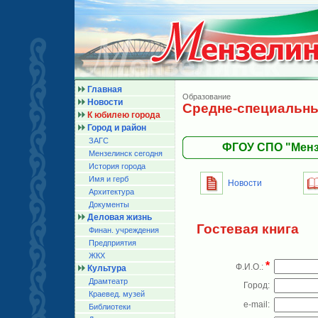
Главная
Образование
Новости
Средне-специальны
К юбилею города
Город и район
ЗАГС
ФГОУ СПО "Менз
Мензелинск сегодня
История города
Имя и герб
Новости
Архитектура
Документы
Деловая жизнь
Гостевая книга
Финан. учреждения
Предприятия
ЖКХ
*
Ф.И.О.:
Культура
Драмтеатр
Город:
Краевед. музей
e-mail:
Библиотеки