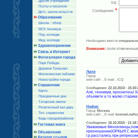
Другие учреждения
icq:
Поэты и писатели
*
Сообщение:
Детс. школа искусств
Образование
Школы - обзор
МСХ техникум
Пед. колледж
Мед. колледж
Необходимо ввести
специальн
Здравоохранение
Внимание:
поля отмеченные
Связь и Интернет
Фотогалерея города
Парк Победы
Деревня Топасево
Лиля
Мензелинские пейзажи
Город:
Новостройки города
web-сайт:
, E-mail:
, ICQ:
Справочник
Сообщение:
22.10.2010 - 15:20:
Карта
Алё, техникум, проснитесь! 
Праздничные дни
объявите а то жалко старика 
Татарские имена
Нафис
Религиозный кал-дарь
Город:
Москва
Тел. справочник
web-сайт:
, E-mail:
komrad.nafis
Коды городов/райoнов
Сообщение:
16.10.2010 - 21:18:
Гостевая книга
Уважаемые Мензелинцы,пом
призношению)ОРКЫЯ.С мои
Объявления
г.р.расстались при репресси
Каталог ссылок