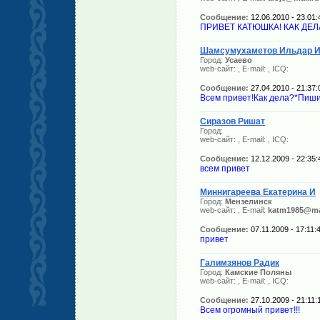
Сообщение:
12.06.2010 - 23:01:
ПРИВЕТ КАТЮШКА! КАК ДЕЛ
Шамсумухаметов Ильдар 
Город:
Усаево
web-сайт:
, E-mail:
, ICQ:
Сообщение:
27.04.2010 - 21:37:
Всем привет!Как дела?*Пиши
Сиразов Ришат
Город:
web-сайт:
, E-mail:
, ICQ:
Сообщение:
12.12.2009 - 22:35:
всем привет
Миннигареева Екатерина И
Город:
Мензелинск
web-сайт:
, E-mail:
katm1985@mai
Сообщение:
07.11.2009 - 17:11:
привет
Галимзянов Радик
Город:
Камские Поляны
web-сайт:
, E-mail:
, ICQ:
Сообщение:
27.10.2009 - 21:11:
Всем огромный привет!!!