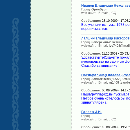
Иванов Владимир Неколае
Город:
Оренбург
web-сайт:
, E-mail:
, ICQ:
Сообщение:
25.10.2009 - 17:06:
Все ученики выпуска 1978 р
переписыватся.
лапшин владимир викторов
Город:
набережные челны
web-сайт:
, E-mail:
lvv7408@mail
Сообщение:
11.10.2009 - 20:33:
Здравствуйте!Скажите пожал
пчеловодства на заочную фор
Спасибо за внимание!
Насибуллина(Гилаева) Роз
Город:
Заинск,тел8(85558)3290
web-сайт:
, E-mail:
rg1408 .yande
Сообщение:
06.09.2009 - 14:17:
Нашагруппа(42),выпуск март
Петров,очень хотелось бы по
зиннатулловна.
Галеев И.И.
Город:
web-сайт:
, E-mail:
, ICQ:
Сообщение:
18.08.2009 - 19:28: