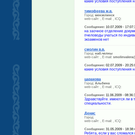
какие условия поступления 
тимофеева м.в.
Город:
мензелинск
web-сайт:
, E-mail:
, ICQ:
Сообщение:
10.07.2009 - 17:07:
на заочное отделение докум
пчеловоды учаться по индив
экзаменов нет
смолин в.в.
Город:
наб.челны
web-сайт:
, E-mail:
smolinvalera
Сообщение:
02.07.2009 - 20:25:
какие условия поступления 
царакова
Город:
Альбина
web-сайт:
, E-mail:
, ICQ:
Сообщение:
11.06.2009 - 08:36:
Здравствуйте. имеются ли в 
специальности.
Денис
Город:
web-сайт:
, E-mail:
, ICQ:
Сообщение:
31.05.2009 - 18:38:
Ребята, если у вас сломался