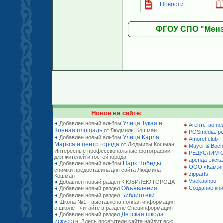
Новости
ФГОУ СПО "Менз
Новое на сайте:
Улица Тукая и
Добавлен новый альбом
Агентство не
Конная площадь
от Людмилы Кошман
POSmedia: р
Улица Карла
Добавлен новый альбом
Amoret club
Маркса и центр города
от Людмилы Кошман.
Mayer & Boch
Интересные профессиональные фотографии
РЕДУСЛИМ 
для жителей и гостей города
аренда-экска
Парк Победы
Добавлен новый альбом
,
ООО «Кам.и
снимки предоставила для сайта Людмила
zipparts
Кошман
Vsekashpo
Добавлен новый раздел К ЮБИЛЕЮ ГОРОДА
Объявления
Создание кни
Добавлен новый раздел
Библиотеки
Добавлен новый раздел
Школа №1 - выставлена полная информация
о школе - читайте в разделе Специнформация
Детская школа
Добавлен новый раздел
искусств
. Здесь посетители сайта найдут всю