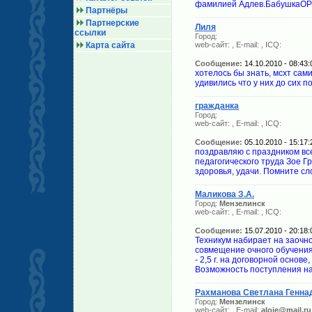
фамилией Адлев.БабушкаОРКЫ
Партнёры
Партнерские
Лиля
ссылки
Город:
Карта сайта
web-сайт:
, E-mail:
, ICQ:
Сообщение:
14.10.2010 - 08:43:
хотелось бы знать, мсхт сами
удивились что у них до сих 
гражданка
Город:
web-сайт:
, E-mail:
, ICQ:
Сообщение:
05.10.2010 - 15:17:
поздравляю с праздником вс
педагогического труда Зое Г
здоровья, удачи. Помните сло
Маликова З.А.
Город:
Мензелинск
web-сайт:
, E-mail:
, ICQ:
Сообщение:
15.07.2010 - 20:18:
Техникум набирает на заочн
совмещение очного обучения
- 2,5 г. на договорной основе
Возможность поступления на 
Рахманова Светлана Генна
Город:
Мензелинск
web-сайт:
, E-mail:
aloje@mail.ru