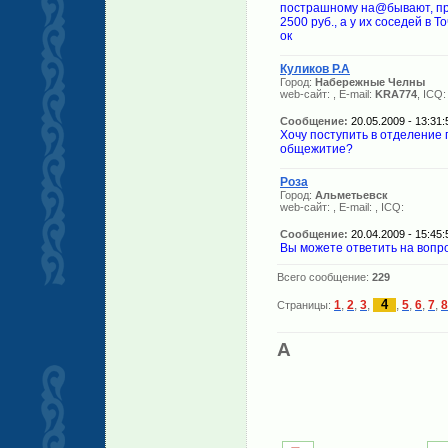
пострашному на@бывают, при
2500 руб., а у их соседей в 
ок
Куликов Р.А
Город:
Набережные Челны
web-сайт:
, E-mail:
KRA774
, ICQ:
Сообщение:
20.05.2009 - 13:31:
Хочу поступить в отделение 
общежитие?
Роза
Город:
Альметьевск
web-сайт:
, E-mail:
, ICQ:
Сообщение:
20.04.2009 - 15:45:
Вы можете ответить на вопр
Всего сообщение:
229
4
1
,
2
,
3
,
,
5
,
6
,
7
,
8
Страницы:
A