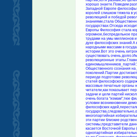
партий,хотя разные,но целе
хорошо знаете.Поведем разг
Западной Европе философы,
королей слишком тяжела в у
революцией и победой рево
знаниями,стала Общественн
государствах.Отсюда исходи
Европы Философия стала ко
огромное,беспредельное пра
трудами на умы миллионов и
духе философских знаний.А в
народными массами в государ
истории.Вот это очень хитр
существовать очень долго.Им
революционные этапы.Главн
единомышленников_партий:У
Общественного сознания на 
поколений.Партии достигают
периоде подготовке револю
статей философского содерж
массовые печатные органы 
читатели,как показывает пе
задачи и цели партий ниско
очень богата "измам",тюе ф
условии возникновении демо
философских идей,перестали
государства,следовательно,
многопартийная избирательн
эти партии близкие родстве
системы,представители данн
касается Восточной Европы 
однопартийная избирательн