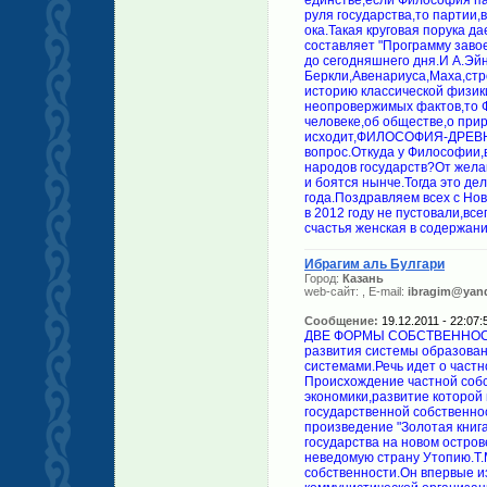
единстве,если Философия па
руля государства,то партии
ока.Такая круговая порука д
составляет "Программу заво
до сегодняшнего дня.И А.Эй
Беркли,Авенариуса,Маха,ст
историю классической физики
неопровержимых фактов,то
человеке,об обществе,о при
исходит,ФИЛОСОФИЯ-ДРЕВ
вопрос.Откуда у Философии,
народов государств?От жела
и боятся нынче.Тогда это дел
года.Поздравляем всех с Но
в 2012 году не пустовали,в
счастья женская в содержани
Ибрагим аль Булгари
Город:
Казань
web-сайт:
, E-mail:
ibragim@yand
Сообщение:
19.12.2011 - 22:07:
ДВЕ ФОРМЫ СОБСТВЕННОСТИ.СИСТЕМЫ ОБРАЗОВАНИЯ И НАУКИ В НИХ. При анализе развития системы образования и науки,не связывают их существующими экономическими системами.Речь идет о частной собственности и о государственной собственности. Происхождение частной собственности древнейшее,следовательно и развитие экономики,развитие которой происходит на базе частной собственности. Происхождение государственной собственности связано с именем Томаса Мора(1478-1535).Его главное произведение "Золотая книга,столь же полезная,как забавная,о наилучшем устройстве государства на новом острове Утопии(1516).В произведении рассказывается о путешествии в неведомую страну Утопию.Т.Мор здесь дает развернутую критику строя,основанного на частной собственности.Он впервые излагает идею обобществления производства,связав с ней идеи коммунистической организации труда и распределения.Основная хозяйственная ячейка идеального,свободного государства Утопии-семья;производство основано на ремесле.Утопийцы живут в условиях демократического управления;равенства в труде.Люди работают по 6 часов в день,остальное время отдают наукам и искусству.Большое значение придается разностороннему развитию человека,соединению теоретического образования с трудом.Мор не считает необходимым высокое развитие техники для осуществления социалистического идеала. Как мы видим,в идеях и желаниях Т.Мора есть наш родной коммунистический(от слова "коммуна") образ жизни.Правда?Сильны были идеи Т.Мора.Если слово "Утопия" при переводе означает "место которого нет",то через "Капитала" К.Маркса это место появится в географических картах мира.Имя этой страны Россия. И так,в основании экономической части теоретических работ К.Маркса (в основании "Капитала") лежат идеи Т.Мора из произведения "Утопия".Особенно ярко выступают слова; "обобществление","общественная собственность","государственная собственность" и из этих слов исходящие. Как мы знаем,в России,через коммунистическую революцию,возникла экономика "развивающаяся" на базе государственной собственности.Мечты и идеии Т.Мора сбылись.Была экономика,развивающаяся на базе частной собственности,возникла экономика, "развивающаяся" на базе государственной собственности.Так возникли противоположности и мир стал остро много полярным.Если противоположные экономические системы возникли,то нас интересует,в первую очередь,вопрос:Как устроены и функционируют системы образования и науки в этих совершенно противоположных экономических системах? В исторически возникших капиталистических странах очень сильно развит частный сектор экономики.Это говорит о том,что в результате буржуазных революций у них и в том числе в странах Западной Европы,право иметь собственность не нарушалось.Следовательно,экономика этих стран продолжала функционировать и развиваться на базе частной собственности и в основе конкуренции.Сильно развитый и развивающийся в основе конкуренции частный сектор экономики имеет,как главный государство образующий фактор,уникальные свойства,влияющие и на все сферы жизни и деятельности общество и влияющие на поведения избранных президентов и в том числе государственных чиновников.: 1.Когда заводы и фабрики находятся в частных руках и образуют частный сектор экономики и когда частн