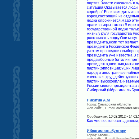
партия Власти оказались в 
ситуация.Оказывается,люди 
серебра".Если исходить из э
воров,состоящий из отдельн
лодка опрокинется.Надо отм
правила игры такова:В игре 
государственной лодке тольк
жизнь у руля государства Ро
раскачивать лодку.Они могут
президента,если тот желает
президента Российской Фед
учетом прошедших выборов,
президента уже известна.В с
предвыборные баталии прет
президента,шествия,митинг
партий(оппозиции)?Они лиш
народ и иностранные наблюд
спектакля,труд действующих
партий высокооплачиваемые.
России своего президента,а 
Сибирский (Ибрагим аль Бул
Никитин А.М
Город:
Самарская область
web-сайт:
, E-mail:
alexander.nic
Сообщение:
13.02.2012 - 14:02:
Как мне востоновить диплом,
Ибрагим аль булгари
Город:
Казань
web-сайт:
, E-mail:
ibragim@yand