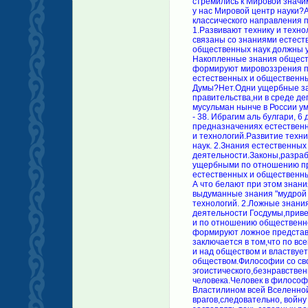
стремились к Мировой значи
у нас Мировой центр науки?
классического направления 
1.Развивают технику и техно
связаны со знаниями естеств
общественных наук должны у
Накопленные знания обществ
формируют мировоззрения по
естественных и общественны
Думы?Нет.Одни ущербные зак
правительства,ни в среде де
мусульман нынче в России умов не ви
- 38. Ибрагим аль булгари, 6
предназначениях естественн
и технологий.Развитие техни
наук. 2.Знания естественны
деятельности.Законы,разра
ущербными по отношению пр
естественных и общественн
А что белают при этом знан
выдуманные знания "мудрой 
технологий. 2.Ложные знани
деятельности Госдумы,прив
и по отношению общественн
формируют ложное представл
заключается в том,что по в
и над обществом и властвует
обществом.Философии со с
эгоистического,безнравстве
человека.Человек в философ
Властилином всей Вселенной
врагов,следовательно, войн