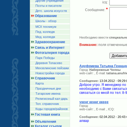
Другие учреждения
icq:
Поэты и писатели
*
Сообщение:
Детс. школа искусств
Образование
Школы - обзор
МСХ техникум
Пед. колледж
Мед. колледж
Необходимо ввести
специальн
Здравоохранение
Внимание:
поля отмеченные
Связь и Интернет
Фотогалерея города
Парк Победы
Деревня Топасево
Ануфриева Татьяна Геннад
Мензелинские пейзажи
Город:
Набережные Челны
Новостройки города
web-сайт:
, E-mail:
tatiana.anuf
Справочник
Сообщение:
13.04.2012 - 09:29:
Карта
Доброе утро. Я менеджер п
Праздничные дни
необходимо с Вами связатьс
связаться со мной по тел: 8-
Татарские имена
Религиозный кал-дарь
укенг кеннг ккеее
Тел. справочник
Город:
Коды городов/райoнов
web-сайт:
, E-mail:
, ICQ:
Гостевая книга
Сообщение:
02.04.2012 - 20:43:
апвар
Объявления
Каталог ссылок