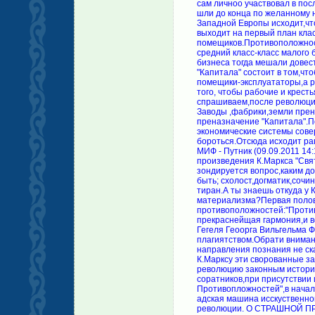
сам личноо участвовал в по
шли до конца по желанному
Западной Европы исходит,чт
выходит на первый план клас
помещиков.Противоположнос
средний класс-класс малого
бизнеса тогда мешали довес
"Капитала" состоит в том,чт
помещики-эксплуататоры,а р
того, чтобы рабочие и крест
спрашиваем,после революции
Заводы ,фабрики,земли прен
преназначение "Капитала".П
экономические системы сов
бороться.Отсюда исходит ра
МИФ - Путник (09.09.2011 14
произведения К.Маркса "Свя
зондируется вопрос,каким д
быть; схолост,догматик,соч
тиран.А ты знаешь откуда у 
материализма?Первая полови
противоположностей:"Против
прекраснейщая гармония,и в
Гегеля Геоорга Вильгельма 
плагиятством.Обрати вниман
направления познания не ск
К.Марксу эти сворованные з
революцию законным историч
соратников,при присутствии 
Противопложностей",в начал
адская машина исскуственно
революции. О СТРАШНОЙ ПР