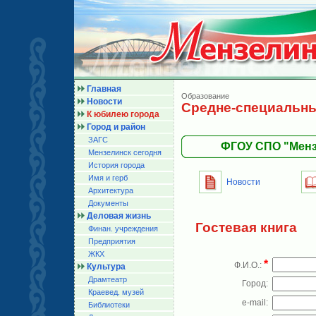
Главная
Образование
Новости
Средне-специальны
К юбилею города
Город и район
ЗАГС
ФГОУ СПО "Менз
Мензелинск сегодня
История города
Имя и герб
Новости
Архитектура
Документы
Деловая жизнь
Гостевая книга
Финан. учреждения
Предприятия
ЖКХ
*
Ф.И.О.:
Культура
Драмтеатр
Город:
Краевед. музей
e-mail:
Библиотеки