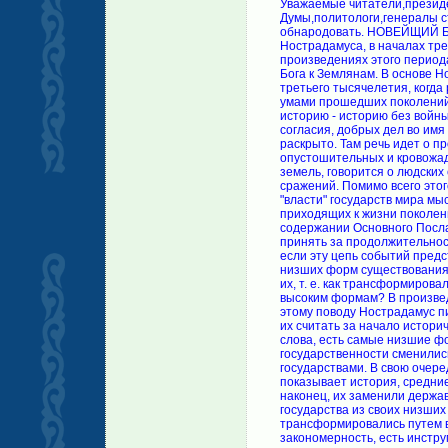
Уважаемые читатели,президент,председатель правительства,депутаты Государственной Думы,политологи,генералы стали говорить о локальных ядерных войнах.Пришло время обнародовать. НОВЕЙЩИЙ БОЖИЙ ЗАВЕТ. В пророческих произведениях Мишеля де Нострадамуса, в началах третьего тысячелетия, мировым религиям отведено особое место. В произведениях этого периода говорится о крахе старых основ религий и о Новейшем Завете Бога к Землянам. В основе Новейшего Завета лежит праведная Божья мысль: "В началах третьего тысячелетия, когда разрушаются изначальные исторические ценности, овладевшие умами прошедших поколений, есть у человечества возможность избирать свою дальнейшую историю - историю без войны (без оружия), без насилия, без болезней и голода - историю мира, согласия, добрых дел во имя продолжения жизни на Земле. Содержание Основного Послания раскрыто. Там речь идет о прогремевших войнах - о войнах жестоких, разрушительных, опустошительных и кровожадных. Говорится о переселении целых народов из своих обжитых земель, говорится о людских слезах, горестях, говорится о безвременно усопших на полях сражений. Помимо всего этого есть слово о сегодняшнем дне истории. Конкретно о том, что у "власти" государств мира мысли и поступки и по отношению к истории, и по отношению к судьбам приходящих к жизни поколений очень и очень низкие, безответственные, безнравственные. В содержании Основного Послания есть понятие о причинах войн. Суть их такова. Если "время принять за продолжительность, а историю за цепь событий, состоящих из отдельных звеньев и если эту цепь событий представить, что она есть развитие исторических государств из своих низших форм существования к более высоким формам, то возникает вопрос о трансформации их, т. е. как трансформировались государства от своих низших форм существования к более высоким формам? В произведениях Нострадамуса есть конкретный ответ на этот вопрос. По этому поводу Нострадамус пишет, - "В прошедших временах существовали роды, племена. Если их считать за начало исторического развития государств, то роды, племена, в прямом смысле слова, есть самые низшие формы государственности. В истории родовая, племенная форма государственности сменились с общинными формами, а общинные далее сменились с малыми государствами. В свою очередь, к сменам малых государств пришли средние государства. Как показывает история, средние государства трансформировались на большие государства и, наконец, их заменили державные государства. Таким образом, до начало третьего тысячелетия, государства из своих низших форм существования к более и более высоким формам трансформировались путем войны, путем цепи войн. Война, как показывает историческая закономерность, есть инструмент трансформации. В начале третьего тысячелетия многие государства мира находятся в державном состоянии, т. е. ведут державный образ жизни. В истории человечества державное состояние государств не является конечной формой существования, т. е. высшей формой существования их. Есть еще сверхдержавное состояние государств, т. е. сверхдержавная форма существования государств. Сверхдержавы уже видны на горизонте истории и ждут, ждут прихода своего часа. Если человечество от незнания истории и исторических закономерностей, да, и со своим легкомысли