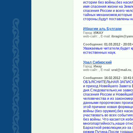
истории без войны,без насил
имя спасения жизни на Земл
спасения России и всего чел
тайных механизмов,которые 
стороны,будут поставлены на
Ибрагим аль Булгари
Город:
ИЖАУ
web-сайт:
, E-mail:
ibragim@yand
Сообщение:
01.03.2012 - 20:03:
Уважаемые читатели,будет 
естественных наук.
Урал Сибирский
Город:
Ижау
web-сайт:
, E-mail:
ural@mail.ru
,
Сообщение:
16.02.2012 - 10:41:
ОБЪЯСНИТЕЛЬНАЯ ЗАПИСКА. 
и приход Новейшего Завета Б
дня.Следовательно,не завис
спасения России и Новейший
человечества и из закономе
данными пророческих произ
этой причине новая формаци
войны (без оружия),без наси
участвовать во всех событи
без войны. Что касается изб
многопартийность,наше отно
Бархатной революции,из-за 
режим Путина.После тогдашн