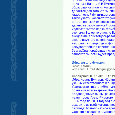
Ибрагим аль булгари
Город:
Казань
web-сайт:
, E-mail:
ibragim@yand
Сообщение:
06.12.2011 - 14:14:
Ибрагим аль Булгари: Ибраги
ученых естественного и общ
Уважаемые читатели!Не нужн
познания во всех грехах.Как
плодородными лишь Греческ
науки после Греко-Римского 
1666 года по 2011 год под г
исходить из всей истории по
периода, благоприятное врем
Обратите особое внимание,е