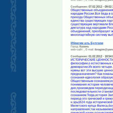
Сообщение:
07.02.2012 - 09:02:
Общественные объединения 
народам России.Вся беда в с
прихода Общественных объе
единства существующих парт
существующие вертикали Вла
диктатура над народами Рос
объединений, преобразует ж
многопартийную систему выбо
Ибрагим аль Булгари
Город:
Казань
web-сайт:
, E-mail:
ibragim@yand
Сообщение:
01.02.2012 - 18:54:
ИСТОРИЧЕСКИЕ ЦЕННОСТИ МИРОВОГО ЗНАЧЕНИЯ. Речь идет о мировых религиях,о философии,о естественных и общественных науках,о демократических ценностях,т.е о демократии.Их всего четыре.История человечества не выработала других ценностей.Для чего нужны вот эти высшие ценности,если человечество выработало их в пути своего развития,их предназначения? Как показывает история человечества,они,в сущности, есть Общественные сознания-идеология образующие в исторических государствах.Только вот,в их становлении Общественным сознанием,есть порядок,последовательность в истории. В целях наилучшего понимания истории человечества со времен Фалеса (624-547 до н.э) и до сегодняшнего дня,произведем периодизацию истории Западной и Восточной Европы,исходя из порядка и последовательности становления вышеуказанных ценностей Общественным сознанием.Тогда,история Западной и Восточной Европы делится на три периода:Первый период-это греческий и греко-римский период науки.Этот период охватывает (624 до н.э -1век н.эры)624 года исторической времени.Родоначальником греческой науки история называет Милетского купца Фалеса,более того,он же считается основателем первого научного направления,так называемой Ионийской школы.Отметим, в Фалесе, как основоположнике греческой науки,осуществляется преемственная связь с наукой Востока.Развитие греческой и греко-римской науки носит свободный и открытый характер.Эта открытость и свобода связаны практическими потребностями государств своего времени;это военное дело,кораблестроение,мореплавание,торговля,городостроительство и из них исходящие потребности в специалистах.Греческий и греко- римский период науки славится разнообразием первичных знаний.Нисколько не будет преувеличением если скажем,что в многообразных формах знаний греческого и греко-римского периода науки четко прослеживается начало всех современных наук.Отметим,знания греческого и греко-римского периода науки влияли на сознание и умы приходящих поколений,вовлекали их в мир науки,но не нужно забывать о том,что в греческом и греко-римском периоде науки существует и Ветхозаветное начало мировых религий,мифология,разного рода верования и суеверия.Если исходить из этой стороны,то научные знания греческого и греко-римского периода науки занимали среди других весьма почетное положение.Так будет вернее. Второй период (1век н.э-1666 г) охватывает 1666 летнюю историю Западной Европы.Этот период связан с возникновением и становлением христианской религии.Начиная со второго века,христианские авторитеты занимаются формированием христианскую доктрину,основываясь священным писаниям апостола Петра,апостола Павла и Иоанна Богослова.Так возникают основы и церковные обряды христианской религии,следовательно,основы Нового Завета.Основная цель формулировки Новозаветных основ;избежать ошибок и разночтений толкования самих основ христианской религии.Отсюда исходит слово "ересть".Слово "ересть" первоначально было направлено тем священнослужителям,которые нарушали единства толкования основ христианской религии.Таких священнослужителей выявляли и наказывали,т.е отлучали от церкви,если те чистосердечно не признали своих ошибок.Первоначально слово "ересть" носит узконаправленных характер и сводится к выражению "Среди своих искать чужих".Но, со временем,под воздействием слово апостола Павла:"О,бездна богатства и премудрости и ведения Божия!Как