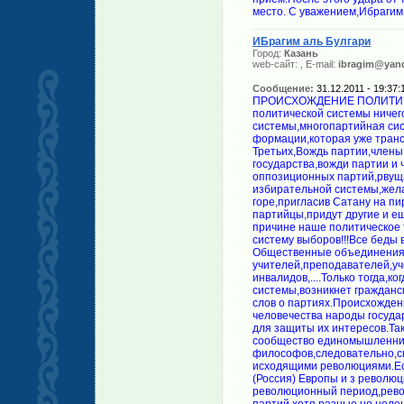
ИБрагим аль Булгари
Город:
Казань
web-сайт:
, E-mail:
ibragim@yand
Сообщение:
31.12.2011 - 19:37:
ПРОИСХОЖДЕНИЕ ПОЛИТИЧЕС
политической системы ничег
системы,многопартийная сис
формации,которая уже транс
Третьих,Вождь партии,члены
государства,вожди партии и
оппозиционных партий,рвущи
избирательной системы,жела
горе,пригласив Сатану на п
партийцы,придут другие и ещ
причине наше политическое 
систему выборов!!!Все беды 
Общественные объединения
учителей,преподавателей,у
инвалидов,....Только тогда,
системы,возникнет гражданс
слов о партиях.Происхожден
человечества народы государ
для защиты их интересов.Та
сообщество единомышленник
философов,следовательно,с
исходящими революциями.Ес
(Россия) Европы и з револю
революционный период,револ