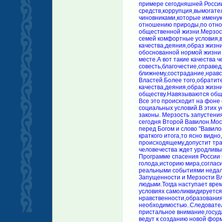
примере сегодняшней России
средств,коррупция,вымогате
чиновниками,которые именую
отношению природы,по отно
общественной жизни.Мерзост
семей комфортные условия,
качества,деяния,образ жизн
обоснованной нормой жизни 
месте.А вот такие качества ч
совесть,благочестие,справе
ближнему,сострадание,нравс
Властей.Более того,обрати
качества,деяния,образ жизн
обществу.Навязываются обще
Все это происходит на фоне
социальных условий.В этих 
законы. Мерзость запустения
сегодня Второй Вавилон.Мос
перед Богом и слово "Вавило
краткого итога,то ясно видно
происходящему,допустит тра
человечества ждет уродливы
Программе спасения России 
голода,историю мира,соглас
реальными событиями недалек
Запущенности и Мерзости Вл
людьми.Тогда наступает врем
условиях самоликвидируетс
нравственности,образования 
необходимостью..Следовател
пристальное внимание,госуда
ведут к созданию новой фор