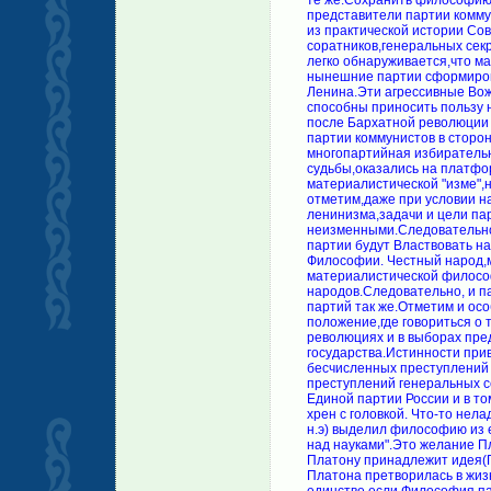
те же:Сохранить философию 
представители партии коммун
из практической истории Со
соратников,генеральных сек
легко обнаруживается,что м
нынешние партии сформиров
Ленина.Эти агрессивные Вож
способны приносить пользу 
после Бархатной революции 
партии коммунистов в сторо
многопартийная избирательн
судьбы,оказались на платфо
материалистической "изме",н
отметим,даже при условии 
ленинизма,задачи и цели п
неизменными.Следовательно
партии будут Властвовать на
Философии. Честный народ,м
материалистической философ
народов.Следовательно, и п
партий так же.Отметим и ос
положение,где говориться о 
революциях и в выборах пре
государства.Истинности пр
бесчисленных преступлений 
преступлений генеральных с
Единой партии России и в то
хрен с головкой. Что-то не
н.э) выделил философию из е
над науками".Это желание П
Платону принадлежит идея(Г
Платона претворилась в жиз