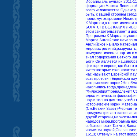
Ибрагим аль Булгари 2011-11
формацию Маркса-Ленина о
всего человечества.Однако,
быть, с вашей стороны сегод
промежуток времени.Несмотр
К.Марксом,в теоретическо
БОГАТСТВ БЕЗ КАКИХ ЛИБО 
этом свидетельствуюет и до
Программы К.Маркса и укажем
Маркса Английское начало м
Английское начало материа
мировых религий,разрушать,
коммунистическая партия с 
знал содержания Ветхого За
Бог и Он является нацияоб
фактором евреев, где бы то 
ячеек,которые связываются 
нас называют Еврейской пау
есть прототип Еврейской па
исторические корни?Не обма
накопились тогда,пренадле
"Философия"пренадлежит Сок
идеалистическая философия.
науки,только для того,чтобы
исторические корни.Материа
(См.Ветхий Завет)-Черная те
предусматривает завоеванию
другой стороны,марксизм-ле
народов мира,программа нас
собственности.Так что, Ваш
является наукой,Она язычес
16:13) Отвечу и на этот вопр