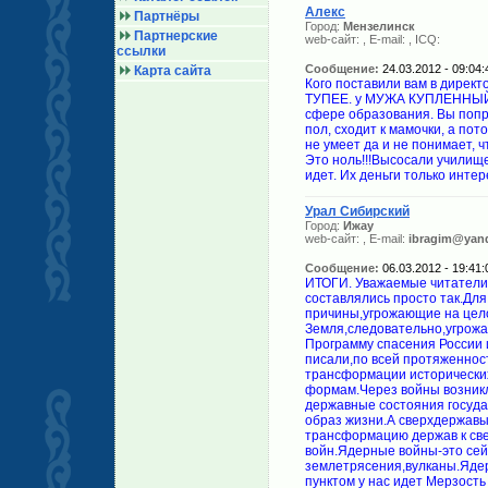
Алекс
Партнёры
Город:
Мензелинск
Партнерские
web-сайт:
, E-mail:
, ICQ:
ссылки
Сообщение:
24.03.2012 - 09:04:
Карта сайта
Кого поставили вам в дирек
ТУПЕЕ. у МУЖА КУПЛЕННЫЙ 
сфере образования. Вы попро
пол, сходит к мамочки, а пот
не умеет да и не понимает, 
Это ноль!!!Высосали училище
идет. Их деньги только интер
Урал Сибирский
Город:
Ижау
web-сайт:
, E-mail:
ibragim@yand
Сообщение:
06.03.2012 - 19:41:
ИТОГИ. Уважаемые читатели,
составлялись просто так.Дл
причины,угрожающие на цело
Земля,следовательно,угрожа
Программу спасения России 
писали,по всей протяженно
трансформации исторических
формам.Через войны возникл
державные состояния госуда
образ жизни.А сверхдержавы
трансформацию держав к све
войн.Ядерные войны-это сей
землетрясения,вулканы.Ядер
пунктом у нас идет Мерзост