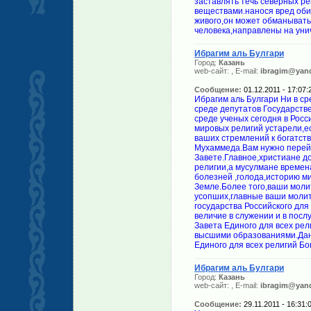
заставлять течь северных ре
веществами.нанося вред обит
живого,он может обманывать
человека,направлены на уни
Ибрагим аль Булгари
Город:
Казань
web-сайт:
, E-mail:
ibragim@yand
Сообщение:
01.12.2011 - 17:07:
Ибрагим аль Булгари Ни в ср
среде депутатов Государстве
среде ученых сегодня в Росс
мировых религий устарели,ес
ваших стремлений к богатств
Мухаммеда.Вам нужно перей
Завете.Главное,христиане д
религии,а мусулмане времен
болезней ,голода,историю м
Земле.Более того,ваши моли
усопших,главные ваши моли
государства Российского для
величие в служении и в пос
Завета Единого для всех ре
высшими образованиями.Данн
Единого для всех религий Бог
Ибрагим аль Булгари
Город:
Казань
web-сайт:
, E-mail:
ibragim@yand
Сообщение:
29.11.2011 - 16:31: