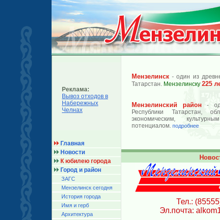
Мензелинск
- один из древн
225 л
Татарстан.
Мензелинску
Реклама:
Вывоз отходов в
Набережных
Мензелинский район
- од
Челнах
Республики Татарстан, об
экономическим, культурн
потенциалом.
подробнее
Главная
Новости
Новос
К юбилею города
Город и район
ЗАГС
Мензелинск сегодня
История города
Тел.: (85555
Имя и герб
Эл.почта: alkom
Архитектура