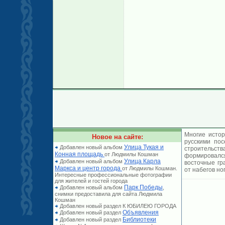
Многие истор
Новое на сайте:
русскими по
Улица Тукая и
Добавлен новый альбом
строительст
Конная площадь
от Людмилы Кошман
формировался
Улица Карла
Добавлен новый альбом
восточные гр
Маркса и центр города
от Людмилы Кошман.
от набегов но
Интересные профессиональные фотографии
для жителей и гостей города
Парк Победы
Добавлен новый альбом
,
снимки предоставила для сайта Людмила
Кошман
Добавлен новый раздел К ЮБИЛЕЮ ГОРОДА
Объявления
Добавлен новый раздел
Библиотеки
Добавлен новый раздел