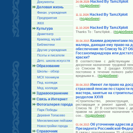
Hacked By TamzXploit
Документы
24.06.2026
подробнее
... (
)
Деловая жизнь
Финан. учреждения
Hacked By TamzXploit
11.11.2026
Предприятия
подробнее
... (
)
ЖКХ
Hacked By TamzXploit
Культура
11.10.2026
подробнее
Thanks To : TamzXploit
... (
Драмтеатр
Краевед. музей
Какими документами по
30.04.2015
Библиотеки
маляра, дающая ему право на 
обеспечение по Списку № 2? Об
Другие учреждения
Госсанэпиднадзора или достат
Поэты и писатели
краски?
Детс. школа искусств
В соответствии с действующим з
досрочное назначение трудовой пен
Образование
со Списком № 2 (раздел XXXIII)
Школы - обзор
постоянно в течение полного рабо
подробнее
вредными в
... (
)
МСХ техникум
Пед. колледж
Имеют ли право на дос
30.04.2015
Мед. колледж
страховой пенсии по старости 
мастера, занятые на строительс
Здравоохранение
разделом XXVII
Связь и Интернет
«Строительство, реконструкция, 
Фотогалерея города
реставрация и ремонт зданий, со
Списка № 2? В соответствии с де
Парк Победы
правом на досрочное назначение т
Деревня Топасево
подробнее
соо
... (
)
Мензелинские пейзажи
Об уточнении адресов 
01.04.2015
Новостройки города
Президента Россиийской Феде
Справочник
В связи с празднованием 70 –й год