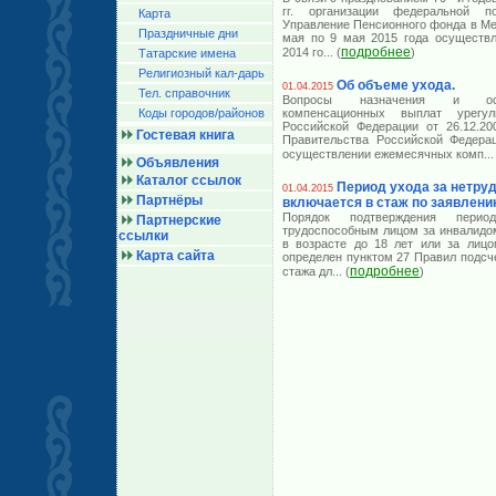
гг. организации федеральной 
Карта
Управление Пенсионного фонда в Ме
Праздничные дни
мая по 9 мая 2015 года осуществл
подробнее
2014 го
... (
)
Татарские имена
Религиозный кал-дарь
Об объеме ухода.
01.04.2015
Тел. справочник
Вопросы назначения и осу
Коды городов/райoнов
компенсационных выплат урегу
Российской Федерации от 26.12.2
Гостевая книга
Правительства Российской Федера
осуществлении ежемесячных комп
...
Объявления
Каталог ссылок
Период ухода за нетр
01.04.2015
Партнёры
включается в стаж по заявлени
Порядок подтверждения перио
Партнерские
трудоспособным лицом за инвалидом
ссылки
в возрасте до 18 лет или за лицо
Карта сайта
определен пунктом 27 Правил подсч
подробнее
стажа дл
... (
)