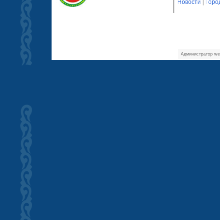
Новости
|
Горо
Администратор we