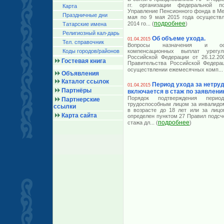
гг. организации федеральной 
Карта
Управление Пенсионного фонда в Ме
Праздничные дни
мая по 9 мая 2015 года осуществл
подробнее
2014 го
... (
)
Татарские имена
Религиозный кал-дарь
Об объеме ухода.
01.04.2015
Тел. справочник
Вопросы назначения и осу
Коды городов/райoнов
компенсационных выплат урегу
Российской Федерации от 26.12.2
Гостевая книга
Правительства Российской Федера
осуществлении ежемесячных комп
...
Объявления
Каталог ссылок
Период ухода за нетр
01.04.2015
Партнёры
включается в стаж по заявлени
Порядок подтверждения перио
Партнерские
трудоспособным лицом за инвалидом
ссылки
в возрасте до 18 лет или за лицо
Карта сайта
определен пунктом 27 Правил подсч
подробнее
стажа дл
... (
)