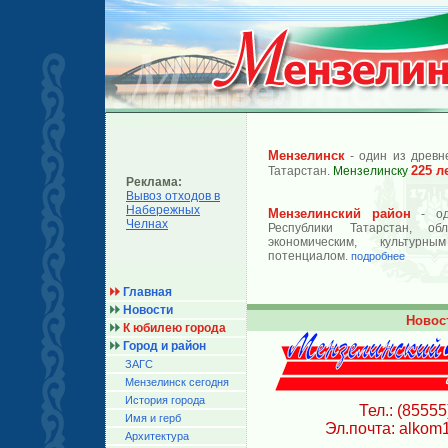
Мензелинск
- один из древн
225 л
Татарстан.
Мензелинску
Реклама:
Вывоз отходов в
Набережных
Мензелинский район
- од
Челнах
Республики Татарстан, об
экономическим, культурн
потенциалом.
подробнее
Главная
Новости
Новос
К юбилею города
Город и район
ЗАГС
Мензелинск сегодня
История города
Тел.: (85555
Имя и герб
Эл.почта: alkom
Архитектура