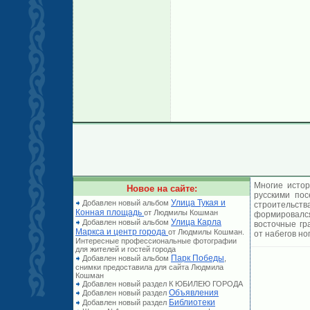
Многие истор
Новое на сайте:
русскими по
Улица Тукая и
Добавлен новый альбом
строительст
Конная площадь
от Людмилы Кошман
формировался
Улица Карла
Добавлен новый альбом
восточные гр
Маркса и центр города
от Людмилы Кошман.
от набегов но
Интересные профессиональные фотографии
для жителей и гостей города
Парк Победы
Добавлен новый альбом
,
снимки предоставила для сайта Людмила
Кошман
Добавлен новый раздел К ЮБИЛЕЮ ГОРОДА
Объявления
Добавлен новый раздел
Библиотеки
Добавлен новый раздел