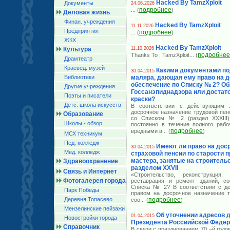
Hacked By TamzXploit
Документы
24.06.2026
подробнее
... (
)
Деловая жизнь
Финан. учреждения
Hacked By TamzXploit
11.11.2026
Предприятия
подробнее
... (
)
ЖКХ
Hacked By TamzXploit
Культура
11.10.2026
подробнее
Thanks To : TamzXploit
... (
Драмтеатр
Краевед. музей
Какими документами по
30.04.2015
Библиотеки
маляра, дающая ему право на 
обеспечение по Списку № 2? Об
Другие учреждения
Госсанэпиднадзора или достат
Поэты и писатели
краски?
Детс. школа искусств
В соответствии с действующим з
досрочное назначение трудовой пен
Образование
со Списком № 2 (раздел XXXIII)
Школы - обзор
постоянно в течение полного рабо
подробнее
вредными в
... (
)
МСХ техникум
Пед. колледж
Имеют ли право на дос
30.04.2015
Мед. колледж
страховой пенсии по старости 
мастера, занятые на строительс
Здравоохранение
разделом XXVII
Связь и Интернет
«Строительство, реконструкция, 
Фотогалерея города
реставрация и ремонт зданий, со
Списка № 2? В соответствии с де
Парк Победы
правом на досрочное назначение т
Деревня Топасево
подробнее
соо
... (
)
Мензелинские пейзажи
Об уточнении адресов 
01.04.2015
Новостройки города
Президента Россиийской Феде
Справочник
В связи с празднованием 70 –й год