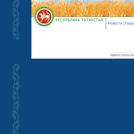
Новости
|
Горо
Администратор we