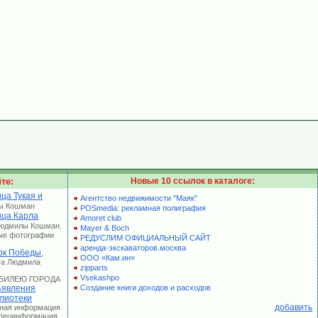
те:
Новые 10 ссылок в каталоге:
ца Тукая и
Агентство недвижимости "Маяк"
ы Кошман
POSmedia: рекламная полиграфия
ица Карла
Amoret club
Людмилы Кошман.
Mayer & Boch
ые фотографии
РЕДУСЛИМ ОФИЦИАЛЬНЫЙ САЙТ
аренда-экскаваторов.москва
рк Победы
,
ООО «Кам.ин»
та Людмила
zipparts
Vsekashpo
 ЮБИЛЕЮ ГОРОДА
явления
Создание книги доходов и расходов
лиотеки
добавить
лная информация
 Специнформация