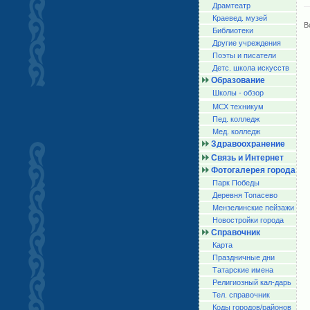
Драмтеатр
Краевед. музей
В
Библиотеки
Другие учреждения
Поэты и писатели
Детс. школа искусств
Образование
Школы - обзор
МСХ техникум
Пед. колледж
Мед. колледж
Здравоохранение
Связь и Интернет
Фотогалерея города
Парк Победы
Деревня Топасево
Мензелинские пейзажи
Новостройки города
Справочник
Карта
Праздничные дни
Татарские имена
Религиозный кал-дарь
Тел. справочник
Коды городов/райoнов