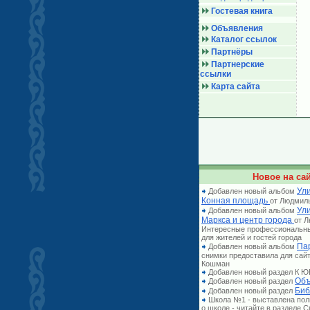
Гостевая книга
Объявления
Каталог ссылок
Партнёры
Партнерские
ссылки
Карта сайта
Новое на сай
Ули
Добавлен новый альбом
Конная площадь
от Людмил
Ул
Добавлен новый альбом
Маркса и центр города
от 
Интересные профессиональн
для жителей и гостей города
Па
Добавлен новый альбом
снимки предоставила для сай
Кошман
Добавлен новый раздел К
Объ
Добавлен новый раздел
Биб
Добавлен новый раздел
Школа №1 - выставлена по
о школе - читайте в разделе