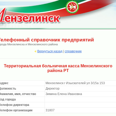
Телефонный справочник предприятий
орода Мензелинска и Мензелинского района
Вернуться назад
|
справочник
Территориальная больничная касса Мензелинского
района РТ
Адрес
Мензелинск г Изыскателей ул 3/15а 153
Должность
Директор
Фамилия, имя, отчество
Зимина Елена Ивановна
Код города
Телефон директора
Телефон организации
31807