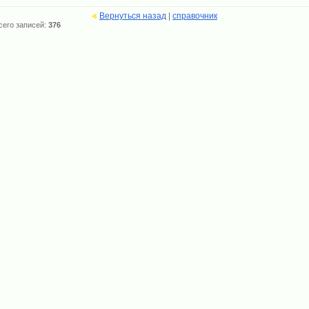
Вернуться назад
|
справочник
сего записей:
376