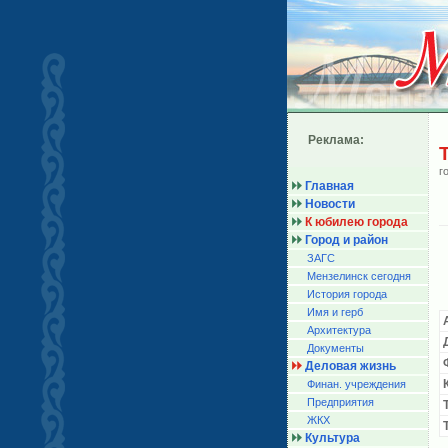
Реклама:
г
Главная
Новости
К юбилею города
Город и район
ЗАГС
Мензелинск сегодня
История города
Имя и герб
Архитектура
Документы
Деловая жизнь
Финан. учреждения
Предприятия
ЖКХ
Культура