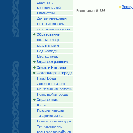
Драмтеатр
Верну
Краевед. музей
Всего записей:
376
Библиотеки
Другие учреждения
Поэты и писатели
Детс. школа искусств
Образование
Школы - обзор
МСХ техникум
Пед. колледж
Мед. колледж
Здравоохранение
Связь и Интернет
Фотогалерея города
Парк Победы
Деревня Топасево
Мензелинские пейзажи
Новостройки города
Справочник
Карта
Праздничные дни
Татарские имена
Религиозный кал-дарь
Тел. справочник
Коды городов/райoнов