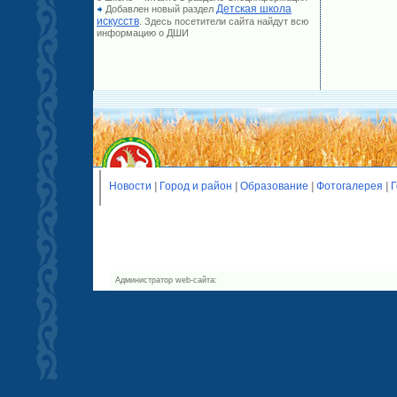
Детская школа
Добавлен новый раздел
искусств
. Здесь посетители сайта найдут всю
информацию о ДШИ
Новости
|
Город и район
|
Образование
|
Фотогалерея
|
Г
Администратор web-сайта: