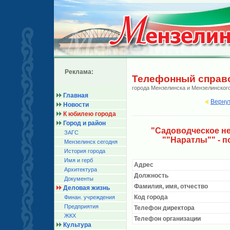
Реклама:
Телефонный справ
города Мензелинска и Мензелинског
Главная
Верну
Новости
К юбилею города
Город и район
"Садоводческое н
ЗАГС
""Наратлы"" - 
Мензелинск сегодня
История города
Имя и герб
Адрес
Архитектура
Должность
Документы
Фамилия, имя, отчество
Деловая жизнь
Код города
Финан. учреждения
Предприятия
Телефон директора
ЖКХ
Телефон организации
Культура