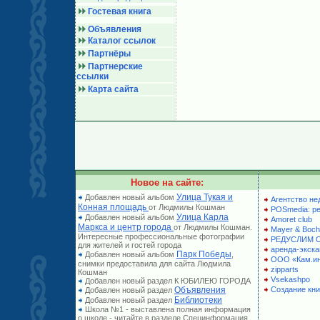
Гостевая книга
Объявления
Каталог ссылок
Партнёры
Партнерские
ссылки
Карта сайта
Новое на сайте:
Улица Тукая и
Добавлен новый альбом
Агентство не
Конная площадь
от Людмилы Кошман
POSmedia: р
Улица Карла
Добавлен новый альбом
Amoret club
Маркса и центр города
от Людмилы Кошман.
Mayer & Boch
Интересные профессиональные фотографии
РЕДУСЛИМ 
для жителей и гостей города
аренда-экска
Парк Победы
Добавлен новый альбом
,
ООО «Кам.и
снимки предоставила для сайта Людмила
zipparts
Кошман
Vsekashpo
Добавлен новый раздел К ЮБИЛЕЮ ГОРОДА
Объявления
Создание кни
Добавлен новый раздел
Библиотеки
Добавлен новый раздел
Школа №1 - выставлена полная информация
о школе - читайте в разделе Специнформация