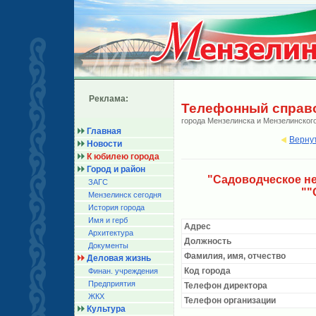
Реклама:
Телефонный справ
города Мензелинска и Мензелинског
Главная
Верну
Новости
К юбилею города
Город и район
"Садоводческое н
ЗАГС
""
Мензелинск сегодня
История города
Имя и герб
Адрес
Архитектура
Должность
Документы
Фамилия, имя, отчество
Деловая жизнь
Код города
Финан. учреждения
Предприятия
Телефон директора
ЖКХ
Телефон организации
Культура