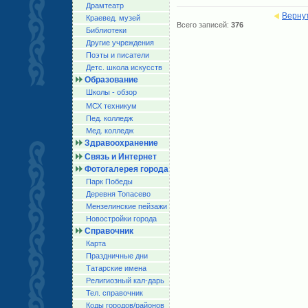
Драмтеатр
Верну
Краевед. музей
Всего записей:
376
Библиотеки
Другие учреждения
Поэты и писатели
Детс. школа искусств
Образование
Школы - обзор
МСХ техникум
Пед. колледж
Мед. колледж
Здравоохранение
Связь и Интернет
Фотогалерея города
Парк Победы
Деревня Топасево
Мензелинские пейзажи
Новостройки города
Справочник
Карта
Праздничные дни
Татарские имена
Религиозный кал-дарь
Тел. справочник
Коды городов/райoнов