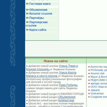
Гостевая книга
Объявления
Каталог ссылок
Партнёры
Партнерские
ссылки
Карта сайта
Новое на сайте:
Улица Тукая и
Добавлен новый альбом
Агентство не
Конная площадь
от Людмилы Кошман
POSmedia: р
Улица Карла
Добавлен новый альбом
Amoret club
Маркса и центр города
от Людмилы Кошман.
Mayer & Boch
Интересные профессиональные фотографии
РЕДУСЛИМ 
для жителей и гостей города
аренда-экска
Парк Победы
Добавлен новый альбом
,
ООО «Кам.и
снимки предоставила для сайта Людмила
zipparts
Кошман
Vsekashpo
Добавлен новый раздел К ЮБИЛЕЮ ГОРОДА
Объявления
Создание кни
Добавлен новый раздел
Библиотеки
Добавлен новый раздел
Школа №1 - выставлена полная информация
о школе - читайте в разделе Специнформация