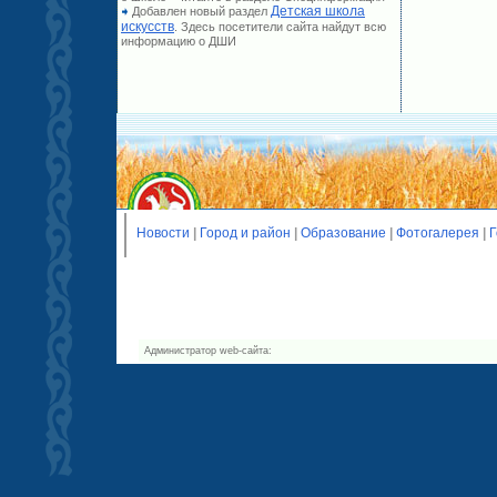
Детская школа
Добавлен новый раздел
искусств
. Здесь посетители сайта найдут всю
информацию о ДШИ
Новости
|
Город и район
|
Образование
|
Фотогалерея
|
Г
Администратор web-сайта: