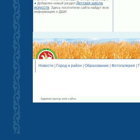
Детская школа
Добавлен новый раздел
искусств
. Здесь посетители сайта найдут всю
информацию о ДШИ
Новости
|
Город и район
|
Образование
|
Фотогалерея
|
Г
Администратор web-сайта: