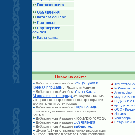
Гостевая книга
Объявления
Каталог ссылок
Партнёры
Партнерские
ссылки
Карта сайта
Новое на сайте:
Улица Тукая и
Добавлен новый альбом
Агентство не
Конная площадь
от Людмилы Кошман
POSmedia: р
Улица Карла
Добавлен новый альбом
Amoret club
Маркса и центр города
от Людмилы Кошман.
Mayer & Boch
Интересные профессиональные фотографии
РЕДУСЛИМ 
для жителей и гостей города
аренда-экска
Парк Победы
Добавлен новый альбом
,
ООО «Кам.и
снимки предоставила для сайта Людмила
zipparts
Кошман
Vsekashpo
Добавлен новый раздел К ЮБИЛЕЮ ГОРОДА
Объявления
Создание кни
Добавлен новый раздел
Библиотеки
Добавлен новый раздел
Школа №1 - выставлена полная информация
о школе - читайте в разделе Специнформация