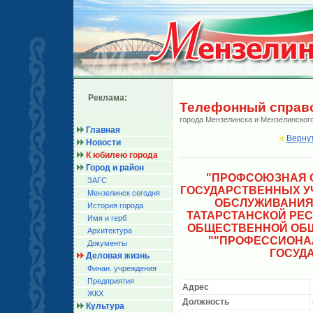
Реклама:
Телефонный справ
города Мензелинска и Мензелинског
Главная
Верну
Новости
К юбилею города
Город и район
"ПРОФСОЮЗНАЯ 
ЗАГС
ГОСУДАРСТВЕННЫХ У
Мензелинск сегодня
ОБСЛУЖИВАНИЯ
История города
ТАТАРСТАНСКОЙ РЕ
Имя и герб
ОБЩЕСТВЕННОЙ ОБ
Архитектура
""ПРОФЕССИОНА
Документы
ГОСУД
Деловая жизнь
Финан. учреждения
Предприятия
Адрес
ЖКХ
Должность
Культура