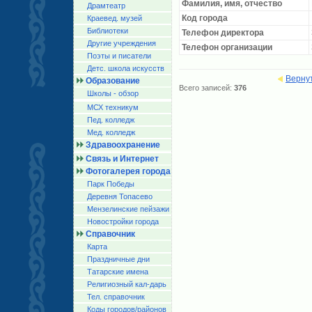
Фамилия, имя, отчество
Драмтеатр
Код города
Краевед. музей
Библиотеки
Телефон директора
Другие учреждения
Телефон организации
Поэты и писатели
Детс. школа искусств
Верну
Образование
Всего записей:
376
Школы - обзор
МСХ техникум
Пед. колледж
Мед. колледж
Здравоохранение
Связь и Интернет
Фотогалерея города
Парк Победы
Деревня Топасево
Мензелинские пейзажи
Новостройки города
Справочник
Карта
Праздничные дни
Татарские имена
Религиозный кал-дарь
Тел. справочник
Коды городов/райoнов