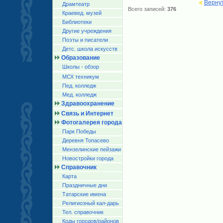
Верну
Драмтеатр
Всего записей:
376
Краевед. музей
Библиотеки
Другие учреждения
Поэты и писатели
Детс. школа искусств
Образование
Школы - обзор
МСХ техникум
Пед. колледж
Мед. колледж
Здравоохранение
Связь и Интернет
Фотогалерея города
Парк Победы
Деревня Топасево
Мензелинские пейзажи
Новостройки города
Справочник
Карта
Праздничные дни
Татарские имена
Религиозный кал-дарь
Тел. справочник
Коды городов/райoнов