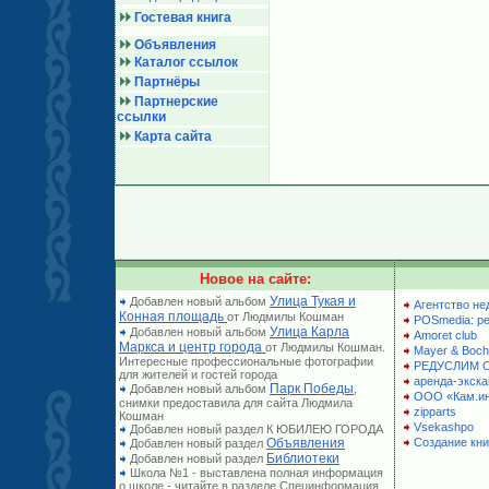
Гостевая книга
Объявления
Каталог ссылок
Партнёры
Партнерские
ссылки
Карта сайта
Новое на сайте:
Улица Тукая и
Добавлен новый альбом
Агентство не
Конная площадь
от Людмилы Кошман
POSmedia: р
Улица Карла
Добавлен новый альбом
Amoret club
Маркса и центр города
от Людмилы Кошман.
Mayer & Boch
Интересные профессиональные фотографии
РЕДУСЛИМ 
для жителей и гостей города
аренда-экска
Парк Победы
Добавлен новый альбом
,
ООО «Кам.и
снимки предоставила для сайта Людмила
zipparts
Кошман
Vsekashpo
Добавлен новый раздел К ЮБИЛЕЮ ГОРОДА
Объявления
Создание кни
Добавлен новый раздел
Библиотеки
Добавлен новый раздел
Школа №1 - выставлена полная информация
о школе - читайте в разделе Специнформация