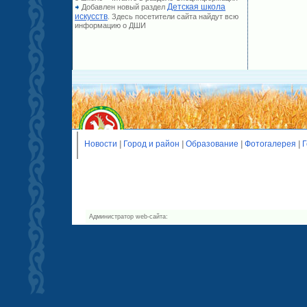
Детская школа
Добавлен новый раздел
искусств
. Здесь посетители сайта найдут всю
информацию о ДШИ
Новости
|
Город и район
|
Образование
|
Фотогалерея
|
Г
Администратор web-сайта: