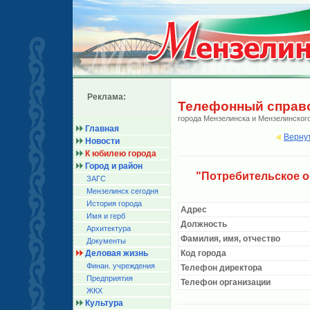
Реклама:
Телефонный справ
города Мензелинска и Мензелинског
Главная
Верну
Новости
К юбилею города
Город и район
"Потребительское о
ЗАГС
Мензелинск сегодня
История города
Адрес
Имя и герб
Должность
Архитектура
Фамилия, имя, отчество
Документы
Деловая жизнь
Код города
Финан. учреждения
Телефон директора
Предприятия
Телефон организации
ЖКХ
Культура