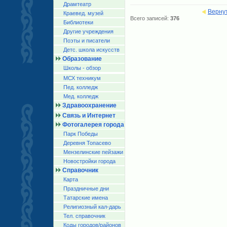
Драмтеатр
Верну
Краевед. музей
Всего записей:
376
Библиотеки
Другие учреждения
Поэты и писатели
Детс. школа искусств
Образование
Школы - обзор
МСХ техникум
Пед. колледж
Мед. колледж
Здравоохранение
Связь и Интернет
Фотогалерея города
Парк Победы
Деревня Топасево
Мензелинские пейзажи
Новостройки города
Справочник
Карта
Праздничные дни
Татарские имена
Религиозный кал-дарь
Тел. справочник
Коды городов/райoнов