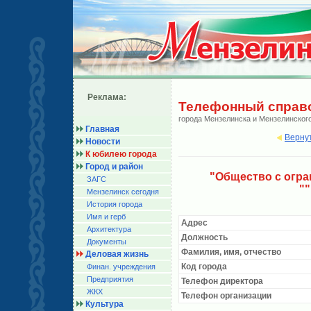
Реклама:
Телефонный справ
города Мензелинска и Мензелинског
Главная
Верну
Новости
К юбилею города
Город и район
"Общество с огр
ЗАГС
"
Мензелинск сегодня
История города
Имя и герб
Адрес
Архитектура
Должность
Документы
Фамилия, имя, отчество
Деловая жизнь
Код города
Финан. учреждения
Предприятия
Телефон директора
ЖКХ
Телефон организации
Культура