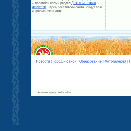
Детская школа
Добавлен новый раздел
искусств
. Здесь посетители сайта найдут всю
информацию о ДШИ
Новости
|
Город и район
|
Образование
|
Фотогалерея
|
Г
Администратор web-сайта: