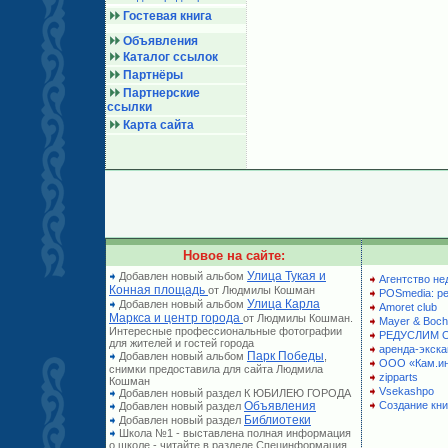
Гостевая книга
Объявления
Каталог ссылок
Партнёры
Партнерские
ссылки
Карта сайта
Новое на сайте:
Улица Тукая и
Добавлен новый альбом
Агентство не
Конная площадь
от Людмилы Кошман
POSmedia: р
Улица Карла
Добавлен новый альбом
Amoret club
Маркса и центр города
от Людмилы Кошман.
Mayer & Boch
Интересные профессиональные фотографии
РЕДУСЛИМ 
для жителей и гостей города
аренда-экска
Парк Победы
Добавлен новый альбом
,
ООО «Кам.и
снимки предоставила для сайта Людмила
zipparts
Кошман
Vsekashpo
Добавлен новый раздел К ЮБИЛЕЮ ГОРОДА
Объявления
Создание кни
Добавлен новый раздел
Библиотеки
Добавлен новый раздел
Школа №1 - выставлена полная информация
о школе - читайте в разделе Специнформация