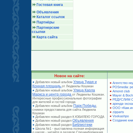
Гостевая книга
Объявления
Каталог ссылок
Партнёры
Партнерские
ссылки
Карта сайта
Новое на сайте:
Улица Тукая и
Добавлен новый альбом
Агентство не
Конная площадь
от Людмилы Кошман
POSmedia: р
Улица Карла
Добавлен новый альбом
Amoret club
Маркса и центр города
от Людмилы Кошман.
Mayer & Boch
Интересные профессиональные фотографии
РЕДУСЛИМ 
для жителей и гостей города
аренда-экска
Парк Победы
Добавлен новый альбом
,
ООО «Кам.и
снимки предоставила для сайта Людмила
zipparts
Кошман
Vsekashpo
Добавлен новый раздел К ЮБИЛЕЮ ГОРОДА
Объявления
Создание кни
Добавлен новый раздел
Библиотеки
Добавлен новый раздел
Школа №1 - выставлена полная информация
о школе - читайте в разделе Специнформация