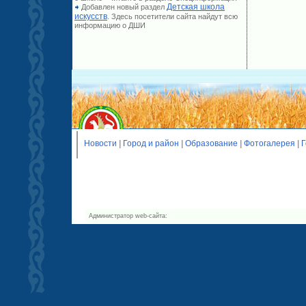
Детская школа
Добавлен новый раздел
искусств
. Здесь посетители сайта найдут всю
информацию о ДШИ
Новости
|
Город и район
|
Образование
|
Фотогалерея
|
Г
Администратор web-сайта: