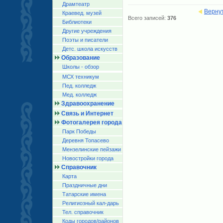
Драмтеатр
Верну
Краевед. музей
Всего записей:
376
Библиотеки
Другие учреждения
Поэты и писатели
Детс. школа искусств
Образование
Школы - обзор
МСХ техникум
Пед. колледж
Мед. колледж
Здравоохранение
Связь и Интернет
Фотогалерея города
Парк Победы
Деревня Топасево
Мензелинские пейзажи
Новостройки города
Справочник
Карта
Праздничные дни
Татарские имена
Религиозный кал-дарь
Тел. справочник
Коды городов/райoнов