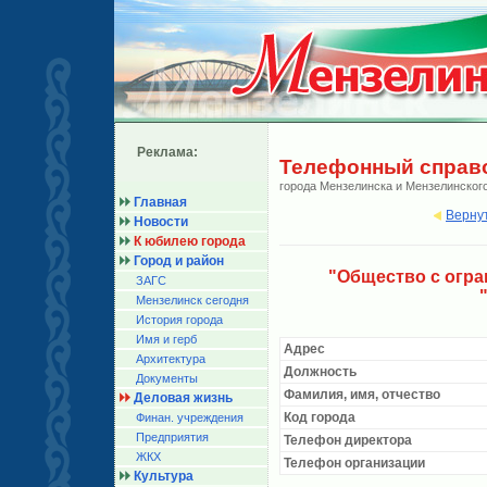
Реклама:
Телефонный справ
города Мензелинска и Мензелинског
Главная
Верну
Новости
К юбилею города
Город и район
"Общество с огр
ЗАГС
Мензелинск сегодня
История города
Имя и герб
Адрес
Архитектура
Должность
Документы
Фамилия, имя, отчество
Деловая жизнь
Код города
Финан. учреждения
Предприятия
Телефон директора
ЖКХ
Телефон организации
Культура