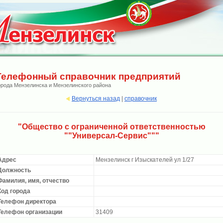
Телефонный справочник предприятий
орода Мензелинска и Мензелинского района
Вернуться назад
|
справочник
"Общество с ограниченной ответственностью
""Универсал-Сервис"""
Адрес
Мензелинск г Изыскателей ул 1/27
Должность
Фамилия, имя, отчество
Код города
Телефон директора
Телефон организации
31409