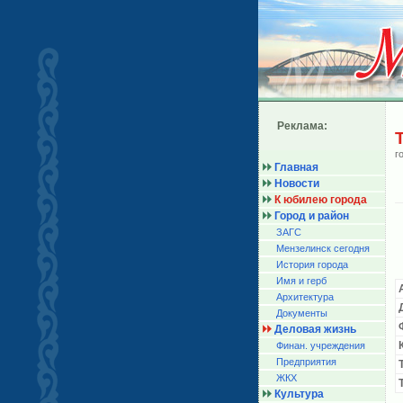
Реклама:
г
Главная
Новости
К юбилею города
Город и район
ЗАГС
Мензелинск сегодня
История города
Имя и герб
Архитектура
Документы
Деловая жизнь
Финан. учреждения
Предприятия
ЖКХ
Культура