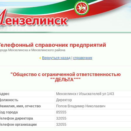
Телефонный справочник предприятий
орода Мензелинска и Мензелинского района
Вернуться назад
|
справочник
"Общество с ограниченной ответственностью
""ДЕЛЬТА"""
Адрес
Мензелинск г Изыскателей ул 1/43
Должность
Директор
Фамилия, имя, отчество
Попов Владимир Николаевич
Код города
85555
Телефон директора
32055
Телефон организации
32055