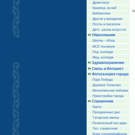
Драмтеатр
Краевед. музей
В
Библиотеки
Другие учреждения
Поэты и писатели
Детс. школа искусств
Образование
Школы - обзор
МСХ техникум
Пед. колледж
Мед. колледж
Здравоохранение
Связь и Интернет
Фотогалерея города
Парк Победы
Деревня Топасево
Мензелинские пейзажи
Новостройки города
Справочник
Карта
Праздничные дни
Татарские имена
Религиозный кал-дарь
Тел. справочник
Коды городов/райoнов