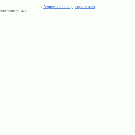
Вернуться назад
|
справочник
сего записей:
376