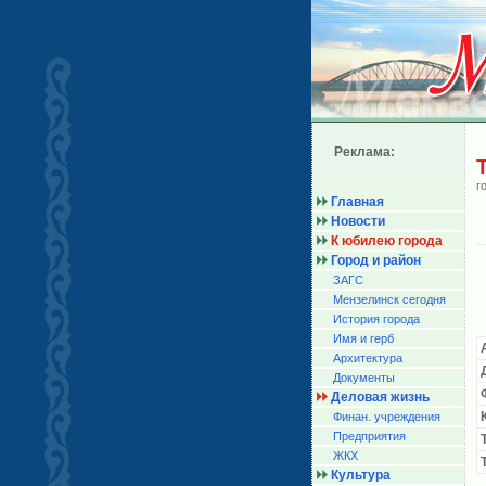
Реклама:
г
Главная
Новости
К юбилею города
Город и район
ЗАГС
Мензелинск сегодня
История города
Имя и герб
Архитектура
Документы
Деловая жизнь
Финан. учреждения
Предприятия
ЖКХ
Культура