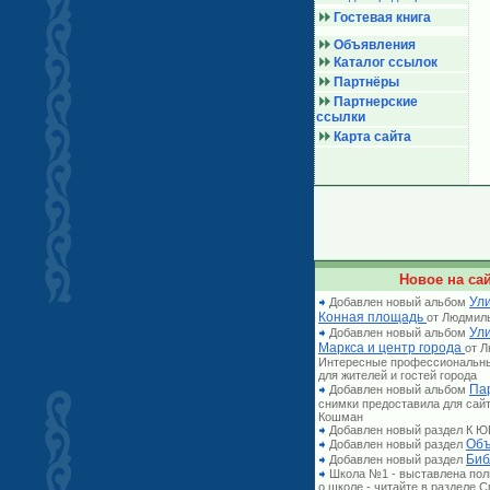
Гостевая книга
Объявления
Каталог ссылок
Партнёры
Партнерские
ссылки
Карта сайта
Новое на сай
Ули
Добавлен новый альбом
Конная площадь
от Людмил
Ул
Добавлен новый альбом
Маркса и центр города
от 
Интересные профессиональн
для жителей и гостей города
Па
Добавлен новый альбом
снимки предоставила для сай
Кошман
Добавлен новый раздел К
Объ
Добавлен новый раздел
Биб
Добавлен новый раздел
Школа №1 - выставлена по
о школе - читайте в разделе