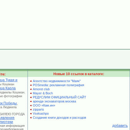
те:
Новые 10 ссылок в каталоге:
ца Тукая и
Агентство недвижимости "Маяк"
ы Кошман
POSmedia: рекламная полиграфия
ица Карла
Amoret club
Людмилы Кошман.
Mayer & Boch
ые фотографии
РЕДУСЛИМ ОФИЦИАЛЬНЫЙ САЙТ
аренда-экскаваторов.москва
рк Победы
,
ООО «Кам.ин»
та Людмила
zipparts
Vsekashpo
 ЮБИЛЕЮ ГОРОДА
явления
Создание книги доходов и расходов
лиотеки
добавить
лная информация
 Специнформация