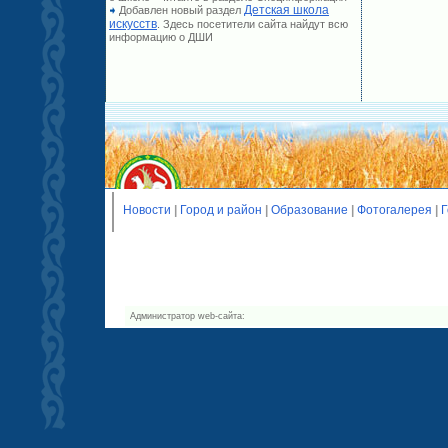
Детская школа
Добавлен новый раздел
искусств
. Здесь посетители сайта найдут всю
информацию о ДШИ
Новости
|
Город и район
|
Образование
|
Фотогалерея
|
Г
Администратор web-сайта: