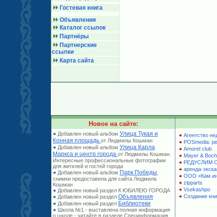
Гостевая книга
Объявления
Каталог ссылок
Партнёры
Партнерские
ссылки
Карта сайта
Новое на сайте:
Улица Тукая и
Добавлен новый альбом
Агентство не
Конная площадь
от Людмилы Кошман
POSmedia: р
Улица Карла
Добавлен новый альбом
Amoret club
Маркса и центр города
от Людмилы Кошман.
Mayer & Boch
Интересные профессиональные фотографии
РЕДУСЛИМ 
для жителей и гостей города
аренда-экска
Парк Победы
Добавлен новый альбом
,
ООО «Кам.и
снимки предоставила для сайта Людмила
zipparts
Кошман
Vsekashpo
Добавлен новый раздел К ЮБИЛЕЮ ГОРОДА
Объявления
Создание кни
Добавлен новый раздел
Библиотеки
Добавлен новый раздел
Школа №1 - выставлена полная информация
о школе - читайте в разделе Специнформация