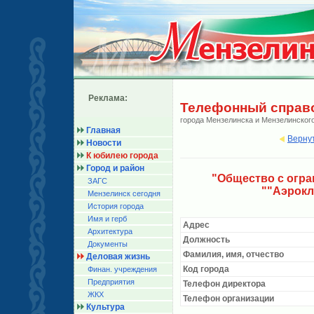
Реклама:
Телефонный справ
города Мензелинска и Мензелинског
Главная
Верну
Новости
К юбилею города
Город и район
"Общество с огр
ЗАГС
""Аэрокл
Мензелинск сегодня
История города
Имя и герб
Адрес
Архитектура
Должность
Документы
Фамилия, имя, отчество
Деловая жизнь
Код города
Финан. учреждения
Предприятия
Телефон директора
ЖКХ
Телефон организации
Культура