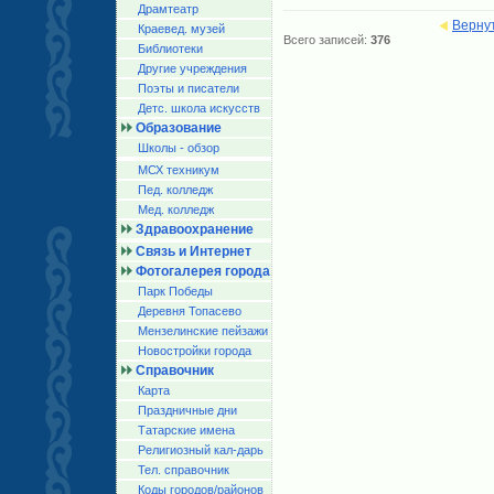
Драмтеатр
Верну
Краевед. музей
Всего записей:
376
Библиотеки
Другие учреждения
Поэты и писатели
Детс. школа искусств
Образование
Школы - обзор
МСХ техникум
Пед. колледж
Мед. колледж
Здравоохранение
Связь и Интернет
Фотогалерея города
Парк Победы
Деревня Топасево
Мензелинские пейзажи
Новостройки города
Справочник
Карта
Праздничные дни
Татарские имена
Религиозный кал-дарь
Тел. справочник
Коды городов/райoнов